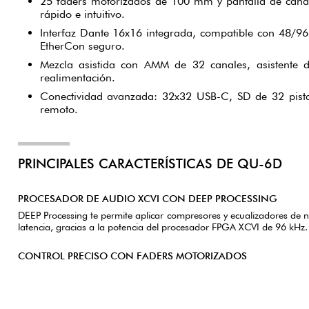
25 faders motorizados de 100 mm y pantalla de cana
rápido e intuitivo.
Interfaz Dante 16x16 integrada, compatible con 48/96
EtherCon seguro.
Mezcla asistida con AMM de 32 canales, asistente d
realimentación.
Conectividad avanzada: 32x32 USB-C, SD de 32 pista
remoto.
PRINCIPALES CARACTERÍSTICAS DE QU-6D
PROCESADOR DE AUDIO XCVI CON DEEP PROCESSING
DEEP Processing te permite aplicar compresores y ecualizadores de ni
latencia, gracias a la potencia del procesador FPGA XCVI de 96 kHz.
CONTROL PRECISO CON FADERS MOTORIZADOS