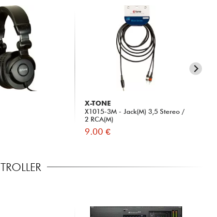
s
sferencia de datos
canal (32x32)
X-TONE
X-
audio multicanal (16x16@96kHz,
X1015-3M - Jack(M) 3,5 Stereo /
X-
2 RCA(M)
9.00 €
79
TROLLER
al
xPad y Qu4You