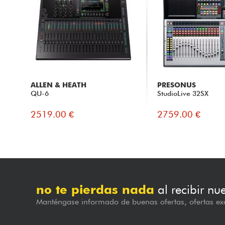
ALLEN & HEATH
PRESONUS
QU-6
StudioLive 32SX
2519.00 €
2759.00 €
no te pierdas nada
al recibir nu
Manténgase informado de buenas ofertas, ofertas exc