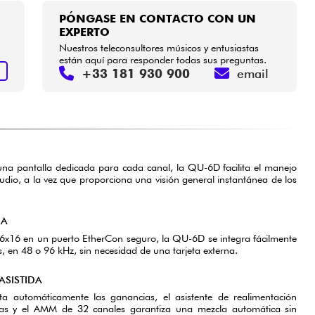
PÓNGASE EN CONTACTO CON UN
EXPERTO
Nuestros teleconsultores músicos y entusiastas
están aquí para responder todas sus preguntas.
+33 181 930 900
email
S
na pantalla dedicada para cada canal, la QU-6D facilita el manejo
tudio, a la vez que proporciona una visión general instantánea de los
DA
6x16 en un puerto EtherCon seguro, la QU-6D se integra fácilmente
, en 48 o 96 kHz, sin necesidad de una tarjeta externa.
ASISTIDA
ta automáticamente las ganancias, el asistente de realimentación
stas y el AMM de 32 canales garantiza una mezcla automática sin