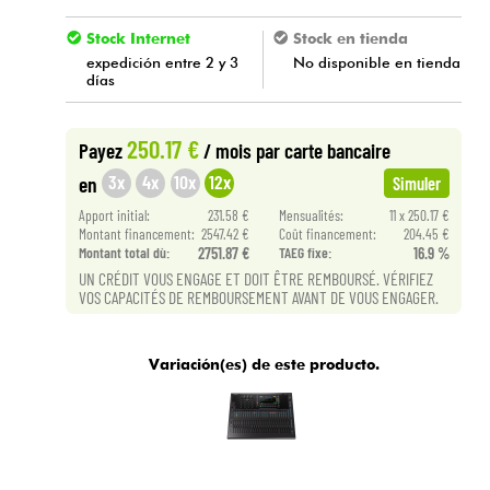
Stock Internet
Stock en tienda
expedición entre 2 y 3
No disponible en tienda
días
250.17 €
Payez
/ mois
par carte bancaire
3x
4x
10x
12x
en
Simuler
Apport initial:
231.58 €
Mensualités:
11 x 250.17 €
Montant financement:
2547.42 €
Coût financement:
204.45 €
Montant total dù:
2751.87 €
TAEG fixe:
16.9 %
UN CRÉDIT VOUS ENGAGE ET DOIT ÊTRE REMBOURSÉ. VÉRIFIEZ
VOS CAPACITÉS DE REMBOURSEMENT AVANT DE VOUS ENGAGER.
Variación(es) de este producto.