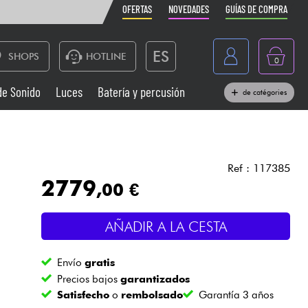
OFERTAS
NOVEDADES
GUÍAS DE COMPRA
ES
SHOPS
HOTLINE
0
France
de Sonido
Luces
Batería y percusión
de catégories
Belgique
Pianos
België
Auriculares
Deutschland
Ref : 117385
2779
,00 €
Nederland
Sistemas de Sonido
English
AÑADIR A LA CESTA
Vientos
Envío
gratis
Cables & Acces.
Precios bajos
garantizados
Satisfecho
o
rembolsado
Garantía 3 años