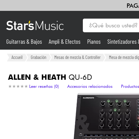
PAG
Guitarras & Bajos
Ampli & Efectos
Pianos
Sintetizadores
Guitarras & Bajos
Accueil
Grabación
Mesas de mezcla & Controller
Mesa de mezcla dig
Sintetizadores & samplers
ALLEN & HEATH
QU-6D
★
★
★
★
★
★
★
★
★
★
Leer reseñas (0)
Accesorios relacionados
Productos
Micros
Luces
Violines y cuarteto