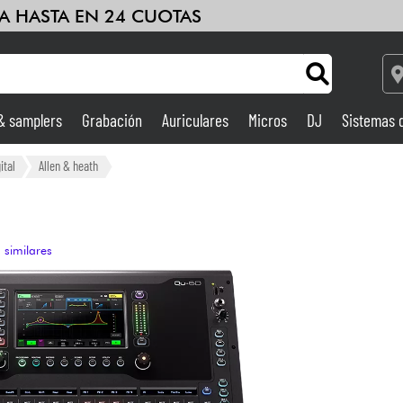
A HASTA EN 24 CUOTAS
 & samplers
Grabación
Auriculares
Micros
DJ
Sistemas 
Ampli & Efectos
ital
Allen & heath
Grabación
 similares
DJ
Batería y percusión
Niños