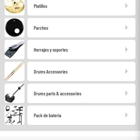
Platillos
Auriculares
Micros
Parches
DJ
Herrajes y soportes
Sistemas de Sonido
Drums Accessories
Luces
Batería y percusión
Drums parts & accessories
Vientos
Pack de batería
Violines y cuarteto
Niños