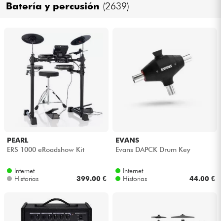
Batería y percusión
(2639)
Cables & Acces.
HiFi
Bundle
Ver nuestras marcas
PEARL
EVANS
ERS 1000 eRoadshow Kit
Evans DAPCK Drum Key
Internet
Internet
Historias
399.00 €
Historias
44.00 €