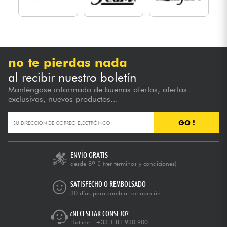
no te pierdas nada
al recibir nuestro boletín
Manténgase informado de buenas ofertas, ofertas
exclusivas, nuevos productos...
GO !
ENVÍO GRATIS
desde 89 €
(ver términos y condiciones)
SATISFECHO O REMBOLSADO
30 días para cambiar de opinión
¿NECESITAR CONSEJO?
Hotline :
+33 1 81 930 900