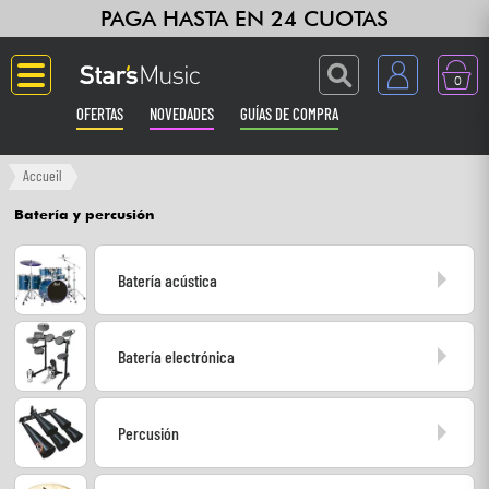
PAGA HASTA EN 24 CUOTAS
0
OFERTAS
NOVEDADES
GUÍAS DE COMPRA
Langue
Accueil
Batería y percusión
Guitarras & Bajos
Batería acústica
Ampli & Efectos
Pianos
Batería electrónica
Sintetizadores & samplers
Percusión
Grabación