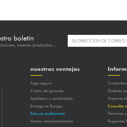
estro boletín
lusivas, nuevos productos...
nuestras ventajas
Inform
Pago seguro
Contácten
3 años de garantía
Quiénes s
Satisfecho o rembolsado
Nuestras t
Entrega en Europa
Consulta n
Eres un profesional
Términos y
Ventas intracomunitarias
Preguntas 