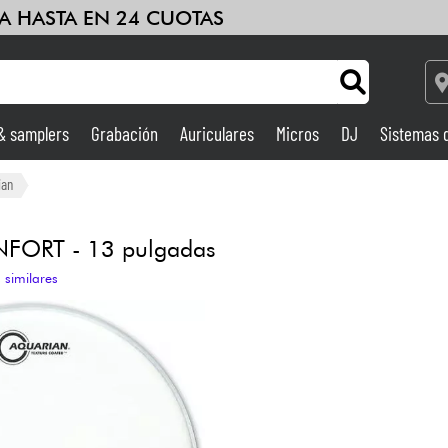
A HASTA EN 24 CUOTAS
 & samplers
Grabación
Auriculares
Micros
DJ
Sistemas 
Ampli & Efectos
ian
Grabación
FORT - 13 pulgadas
 similares
DJ
Batería y percusión
Niños