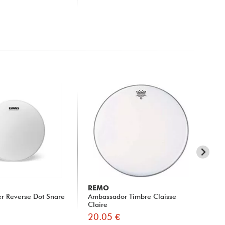
REMO
R
r Reverse Dot Snare
Ambassador Timbre Claisse
Am
Claire
20.05 €
23