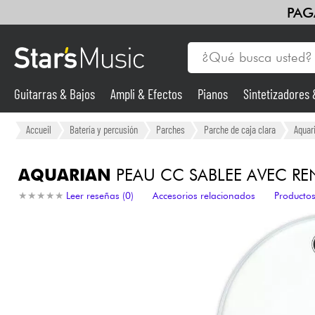
PAG
Guitarras & Bajos
Ampli & Efectos
Pianos
Sintetizadores
Guitarras & Bajos
Accueil
Batería y percusión
Parches
Parche de caja clara
Aquar
Sintetizadores & samplers
AQUARIAN
PEAU CC SABLEE AVEC REN
★
★
★
★
★
★
★
★
★
★
Leer reseñas (0)
Accesorios relacionados
Productos
Micros
Luces
Violines y cuarteto