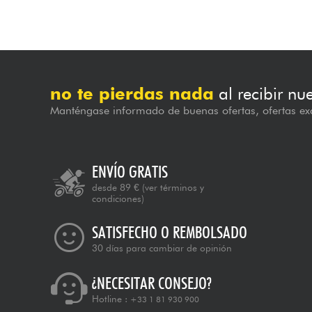
no te pierdas nada
al recibir nu
Manténgase informado de buenas ofertas, ofertas exc
ENVÍO GRATIS
desde 89 €
(ver términos y
condiciones)
SATISFECHO O REMBOLSADO
30 días para cambiar de opinión
¿NECESITAR CONSEJO?
Hotline :
+33 1 81 930 900