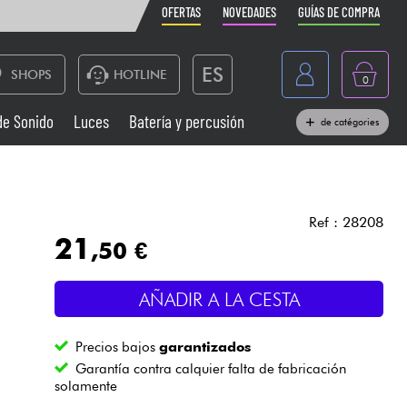
OFERTAS
NOVEDADES
GUÍAS DE COMPRA
ES
SHOPS
HOTLINE
0
France
de Sonido
Luces
Batería y percusión
de catégories
Belgique
Pianos
België
Auriculares
Deutschland
Ref : 28208
21
,50 €
Nederland
Sistemas de Sonido
English
AÑADIR A LA CESTA
Vientos
Precios bajos
garantizados
Cables & Acces.
Garantía contra calquier falta de fabricación
solamente