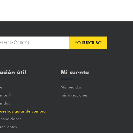
YO SUSCRIBO
ación útil
Mi cuenta
os
Mis pedidos
omos ?
mis direcciones
iendas
uestras guías de compra
 condiciones
frecuentes