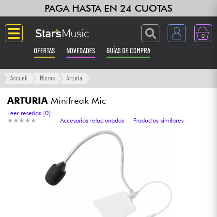
PAGA HASTA EN 24 CUOTAS
0
OFERTAS
NOVEDADES
GUÍAS DE COMPRA
Langue
Accueil
Micros
Arturia
Guitarras & Bajos
ARTURIA
Minifreak Mic
Leer reseñas (0)
★
★
★
★
★
★
★
★
★
★
Accesorios relacionados
Productos similares
Ampli & Efectos
Pianos
Sintetizadores & samplers
Grabación