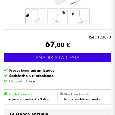
Auriculares
Micros
DJ
Ref : 123873
67
,00 €
Sistemas de Sonido
AÑADIR A LA CESTA
Luces
Precios bajos
garantizados
Batería y percusión
Satisfecho
o
rembolsado
Garantía 3 años
Vientos
Stock Internet
Stock en tienda
expedición entre 2 y 3 días
No disponible en tienda
Violines y cuarteto
Niños
LA MARCA ARTURIA