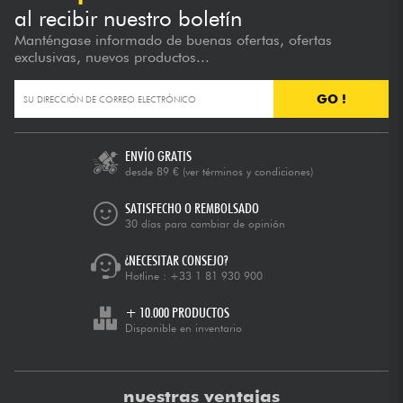
al recibir nuestro boletín
Manténgase informado de buenas ofertas, ofertas
exclusivas, nuevos productos...
GO !
ENVÍO GRATIS
desde 89 €
(ver términos y condiciones)
SATISFECHO O REMBOLSADO
30 días para cambiar de opinión
¿NECESITAR CONSEJO?
Hotline :
+33 1 81 930 900
+ 10.000 PRODUCTOS
Disponible en inventario
nuestras ventajas