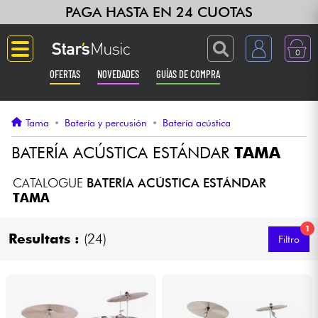
PAGA HASTA EN 24 CUOTAS
0
OFERTAS
NOVEDADES
GUÍAS DE COMPRA
Langue
Tama
•
Batería y percusión
•
Batería acústica
Guitarras & Bajos
BATERÍA ACÚSTICA ESTÁNDAR
TAMA
Ampli & Efectos
CATALOGUE
BATERÍA ACÚSTICA ESTÁNDAR
TAMA
Pianos
1
Resultats :
(24)
Filtro
Sintetizadores & samplers
Grabación