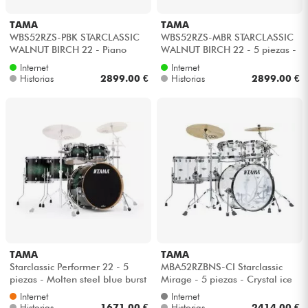
TAMA
TAMA
WBS52RZS-PBK STARCLASSIC
WBS52RZS-MBR STARCLASSIC
WALNUT BIRCH 22 - Piano
WALNUT BIRCH 22 - 5 piezas -
black
Molten brown burst
Internet
Internet
Historias
2899.00 €
Historias
2899.00 €
TAMA
TAMA
Starclassic Performer 22 - 5
MBA52RZBNS-CI Starclassic
piezas - Molten steel blue burst
Mirage - 5 piezas - Crystal ice
Internet
Internet
Historias
1671.00 €
Historias
2414.00 €