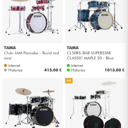
Auriculares
Micros
DJ
TAMA
TAMA
Sistemas de Sonido
Club-JAM Pancake - Burnt red
CL50RS-BAB SUPERSTAR
mist
CLASSIC MAPLE 20 - Blue
lacquer burst
Internet
Internet
Luces
Historias
415.00 €
Historias
1013.00 €
Batería y percusión
SET
Vientos
Violines y cuarteto
Niños