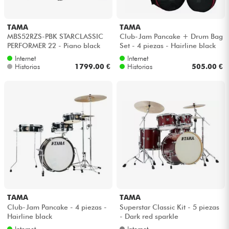
Cables & Acces.
TAMA
TAMA
MBS52RZS-PBK STARCLASSIC
Club-Jam Pancake + Drum Bag
PERFORMER 22 - Piano black
Set - 4 piezas - Hairline black
HiFi
Internet
Internet
Historias
1799.00 €
Historias
505.00 €
Bundle
Ver nuestras marcas
TAMA
TAMA
Club-Jam Pancake - 4 piezas -
Superstar Classic Kit - 5 piezas
Hairline black
- Dark red sparkle