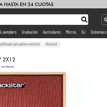
A HASTA EN 24 CUOTAS
 & samplers
Grabación
Auriculares
Micros
DJ
Sistemas 
Ampli & Efectos
lificador para guitarra eléctrica
Blackstar
Grabación
 2X12
 similares
DJ
Batería y percusión
Niños