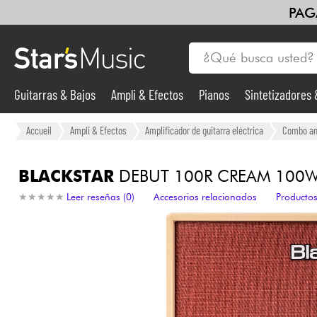
PAG
Guitarras & Bajos
Ampli & Efectos
Pianos
Sintetizadores
Guitarras & Bajos
Accueil
Ampli & Efectos
Amplificador de guitarra eléctrica
Combo amp
Sintetizadores & samplers
BLACKSTAR
DEBUT 100R CREAM 100W
★
★
★
★
★
★
★
★
★
★
Leer reseñas (0)
Accesorios relacionados
Productos
Micros
Luces
Violines y cuarteto