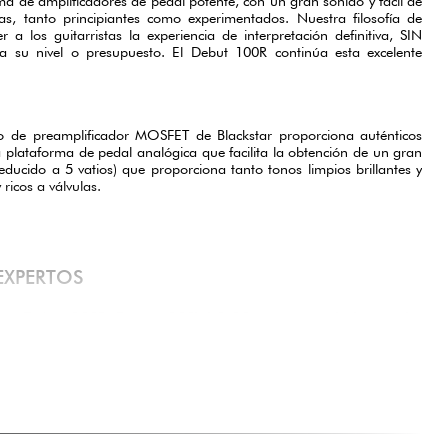
a de amplificadores de pedal potente, con un gran sonido y fácil de
tas, tanto principiantes como experimentados. Nuestra filosofía de
 a los guitarristas la experiencia de interpretación definitiva, SIN
u nivel o presupuesto. El Debut 100R continúa esta excelente
ño de preamplificador MOSFET de Blackstar proporciona auténticos
na plataforma de pedal analógica que facilita la obtención de un gran
reducido a 5 vatios) que proporciona tanto tonos limpios brillantes y
ricos a válvulas.
EXPERTOS
kstar Debut 100R Cream 100W 2x12 es una auténtica pepita
rristas que buscan combinar potencia y calidad de sonido.
 ofrece suficiente potencia de reserva para todas las
el ensayo, en el estudio o en el escenario. Los dos altavoces
n una proyección de sonido y una claridad impresionantes
gudos.
, este amplificador es extremadamente versátil. Tanto el