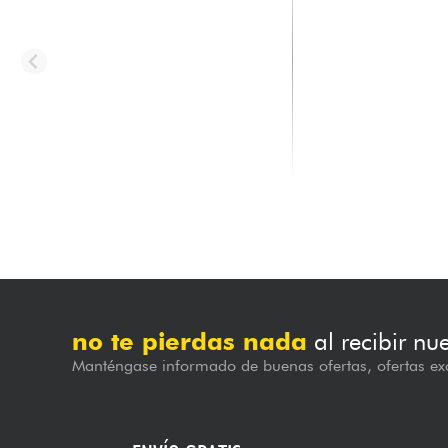
BLACKSTAR
BLACKSTAR
ID:X 100 Combo
HT-1R MKIII Combo
418.00 €
398.00 €
no te pierdas nada
al recibir nu
Manténgase informado de buenas ofertas, ofertas exc