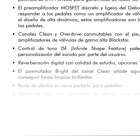
El preamplificador MOSFET discreto y ligero del Deb
responder a los pedales como un amplificador de válv
el diseño de alta dinámica, estos amplificadores son 
los pedales.
Canales Clean y Overdrive conmutables con el pie
amplificadores de válvulas de gama alta Blackstar.
Control de tono ISF (Infinite Shape Feature) p
personalización del sonido por parte del usuario.
Reverberación digital con calidad de estudio, opciones 'Pl
El conmutador Bright del canal Clean añade agu
conseguir tonos limpios brillantes.
Bucle de efectos en serie perfecto para pedales.
Salida de línea con emulación de altavoz para prac
silencio" y grabar fácilmente.
La reproducción de alta calidad de las fuentes conec
significa que puede utilizar su Debut 100R para e
acompañamiento y mucho más, a través de altavoces o
Estilo vintage crema y oxblood o negro y 'biscuit' con ca
primera calidad.