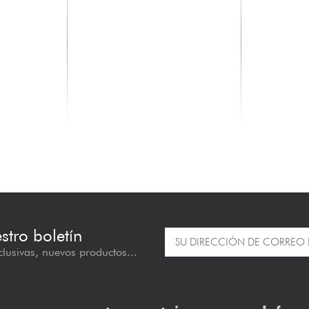
BLACKSTAR
BLACKSTA
Silverline Standard
DEBUT 100
389.00 €
415.00 €
estro boletín
lusivas, nuevos productos...