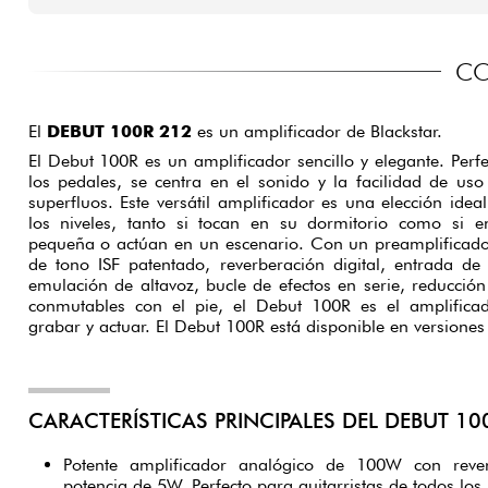
CO
El
DEBUT 100R 212
es un amplificador de Blackstar.
El Debut 100R es un amplificador sencillo y elegante. Perfe
los pedales, se centra en el sonido y la facilidad de us
superfluos. Este versátil amplificador es una elección idea
los niveles, tanto si tocan en su dormitorio como si 
pequeña o actúan en un escenario. Con un preamplificado
de tono ISF patentado, reverberación digital, entrada de 
emulación de altavoz, bucle de efectos en serie, reducció
conmutables con el pie, el Debut 100R es el amplificad
grabar y actuar. El Debut 100R está disponible en versiones
CARACTERÍSTICAS PRINCIPALES DEL DEBUT 10
Potente amplificador analógico de 100W con rever
potencia de 5W. Perfecto para guitarristas de todos los 