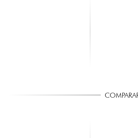
X-TONE
STAGG
BB Drive
GAS5 Stand Ampli-m
49.00 €
53.00 €
COMPARAR