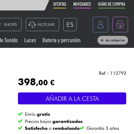
OFERTAS
NOVEDADES
GUÍAS DE COMPRA
ES
SHOPS
HOTLINE
0
France
de Sonido
Luces
Batería y percusión
de catégories
Belgique
Pianos
België
Auriculares
Deutschland
Ref : 112792
398
,00 €
Nederland
Sistemas de Sonido
English
AÑADIR A LA CESTA
Vientos
Envío
gratis
Cables & Acces.
Precios bajos
garantizados
Satisfecho
o
rembolsado
Garantía 3 años