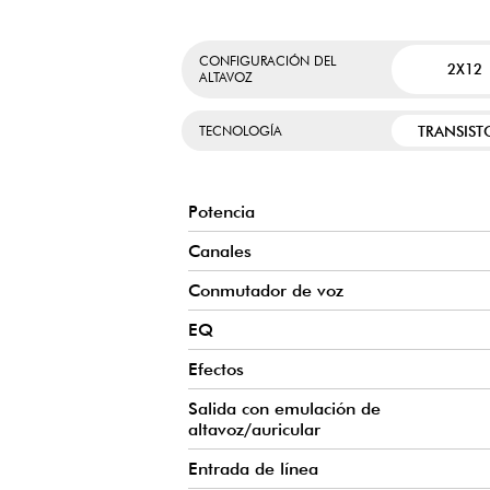
CONFIGURACIÓN DEL
CARACTERÍSTICAS PRINCIPALES DEL DEBUT 10
2X12
ALTAVOZ
TRANSIST
TECNOLOGÍA
Potencia
Canales
Conmutador de voz
EQ
Efectos
Salida con emulación de
altavoz/auricular
Entrada de línea