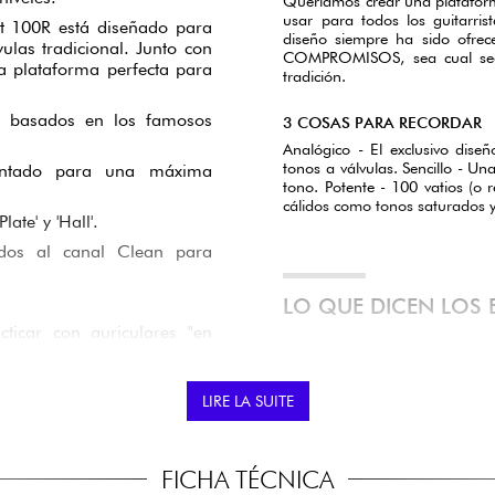
Queríamos crear una plataform
usar para todos los guitarris
ut 100R está diseñado para
diseño siempre ha sido ofrecer
ulas tradicional. Junto con
COMPROMISOS, sea cual sea s
la plataforma perfecta para
tradición.
, basados en los famosos
3 COSAS PARA RECORDAR
Analógico - El exclusivo dise
tonos a válvulas. Sencillo - U
atentado para una máxima
tono. Potente - 100 vatios (o 
cálidos como tonos saturados y 
ate' y 'Hall'.
dos al canal Clean para
LO QUE DICEN LOS 
ticar con auriculares "en
El amplificador Blac
de oro para los guita
tadas a la entrada de línea
Con sus 100 vatios,
LIRE LA SUITE
scuchar música, pistas de
situaciones, ya sea en 
 auriculares.
de 12 pulgadas ofrece
rcasa, rejilla y hardware de
en los medios y los a
FICHA TÉCNICA
En términos de sonido