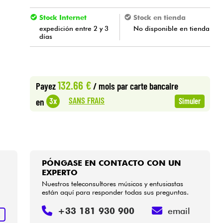
Stock Internet
Stock en tienda
expedición entre 2 y 3
No disponible en tienda
días
132.66 €
Payez
/ mois
par carte bancaire
SANS FRAIS
3x
en
Simuler
PÓNGASE EN CONTACTO CON UN
EXPERTO
Nuestros teleconsultores músicos y entusiastas
están aquí para responder todas sus preguntas.
+33 181 930 900
email
R