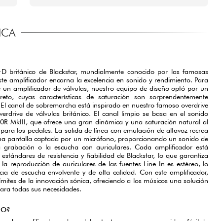
ICA
D británico de Blackstar, mundialmente conocido por las famosas
ste amplificador encarna la excelencia en sonido y rendimiento. Para
e un amplificador de válvulas, nuestro equipo de diseño optó por un
eto, cuyas características de saturación son sorprendentemente
s. El canal de sobremarcha está inspirado en nuestro famoso overdrive
rdrive de válvulas británico. El canal limpio se basa en el sonido
0R MkIII, que ofrece una gran dinámica y una saturación natural al
 para los pedales. La salida de línea con emulación de altavoz recrea
 una pantalla captada por un micrófono, proporcionando un sonido de
a grabación o la escucha con auriculares. Cada amplificador está
estándares de resistencia y fiabilidad de Blackstar, lo que garantiza
 la reproducción de auriculares de las fuentes Line In es estéreo, lo
ia de escucha envolvente y de alta calidad. Con este amplificador,
ímites de la innovación sónica, ofreciendo a los músicos una solución
para todas sus necesidades.
HO?