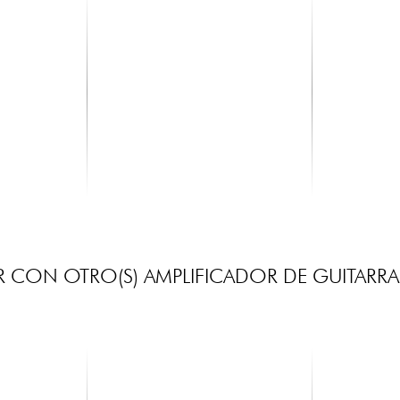
X-TONE
X-TONE
oniteur
X2002-3M - Jack(M) 6,35 mono /
X1005-3M Ja
Jack(M) 6,35 mono S...
(M) 6,35
19.30 €
10.00 €
 CON OTRO(S) AMPLIFICADOR DE GUITARRA 