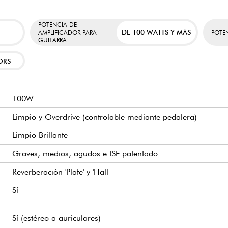
canal limpio como el 
que puede satisfacer u
hasta el rock o el m
POTENCIA DE
0R 212
DE 100 WATTS Y MÁS
AMPLIFICADOR PARA
POTE
añade una agradable p
GUITARRA
ORS
100W
Limpio y Overdrive (controlable mediante pedalera)
Limpio Brillante
Graves, medios, agudos e ISF patentado
Reverberación 'Plate' y 'Hall
Sí
Sí (estéreo a auriculares)