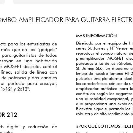
MBO AMPLIFICADOR PARA GUITARRA ELÉCTR
MÁS INFORMACIÓN
Diseñado por el equipo de I+
cto para los entusiastas de
series St. James y HT Venue, e
o más que en los "gadgets"
reproducir el sonido natural d
l para guitarristas de todos
preamplificador MOSFET discr
ensayan en una habitación
parecidas a las de las válvula
r MOSFET discreto, control
St. James 6L6, un moderno ove
línea, salida de línea con
limpio de nuestro famoso HT-2
n de potencia y dos canales
pulsarlo: una plataforma ideal
or perfecto para ensayar,
las características sónicas de
amplificador auténtico para l
 1x12" y 2x12".
construido según los exigentes 
una durabilidad excepcional, y
que proporciona una experienc
Blackstar sigue superando los l
robusta y de alto rendimiento 
0R 212
¿POR QUÉ LO HEMOS HEC
b digital y reducción de
niveles.