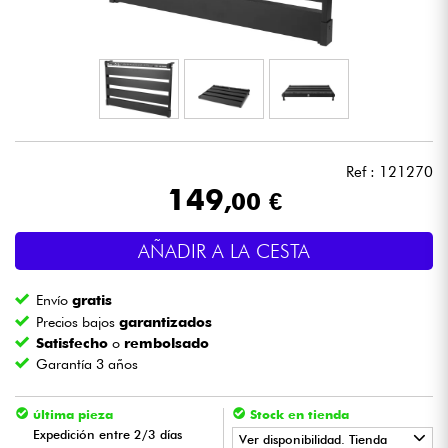
Auriculares
Micros
DJ
Ref : 121270
Sistemas de Sonido
149
,00 €
Luces
AÑADIR A LA CESTA
Batería y percusión
Envío
gratis
Precios bajos
garantizados
Vientos
Satisfecho
o
rembolsado
Garantía 3 años
Violines y cuarteto
última pieza
Stock en tienda
Expedición entre 2/3 días
Ver disponibilidad. Tienda
Niños