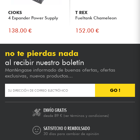
CIOKS
T REX
4 Expander Power Supply
Fueltank Chameleon
138.00 €
152.00 €
no te pierdas nada
al recibir nuestro boletín
Manténgase informado de buenas ofertas, ofertas
exclusivas, nuevos productos...
GO !
ENVÍO GRATIS
desde 89 €
(ver términos y condiciones)
SATISFECHO O REMBOLSADO
30 días para cambiar de opinión