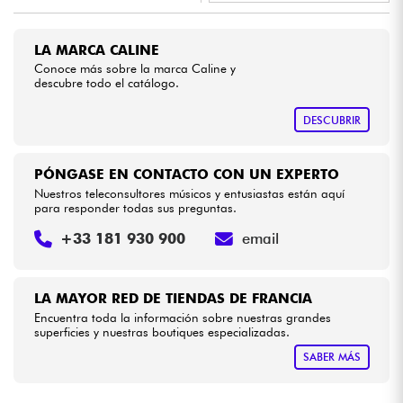
•
Star
'
S
Music
PARIS
Cables & Acces.
LA MARCA CALINE
Conoce más sobre la marca Caline y
descubre todo el catálogo.
HiFi
DESCUBRIR
Bundle
PÓNGASE EN CONTACTO CON UN EXPERTO
Ver nuestras marcas
Nuestros teleconsultores músicos y entusiastas están aquí
para responder todas sus preguntas.
+33 181 930 900
email
LA MAYOR RED DE TIENDAS DE FRANCIA
Encuentra toda la información sobre nuestras grandes
superficies y nuestras boutiques especializadas.
SABER MÁS