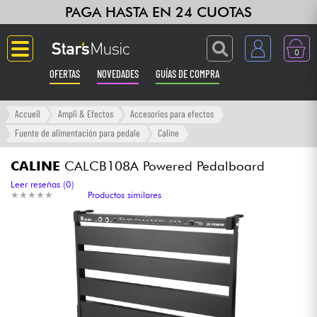
PAGA HASTA EN 24 CUOTAS
0
OFERTAS
NOVEDADES
GUÍAS DE COMPRA
Langue
Accueil
Ampli & Efectos
Accesorios para efectos
Fuente de alimentación para pedale
Caline
Guitarras & Bajos
CALINE
CALCB108A Powered Pedalboard
Ampli & Efectos
Leer reseñas (0)
★
★
★
★
★
★
★
★
★
★
Productos similares
Pianos
Sintetizadores & samplers
Grabación