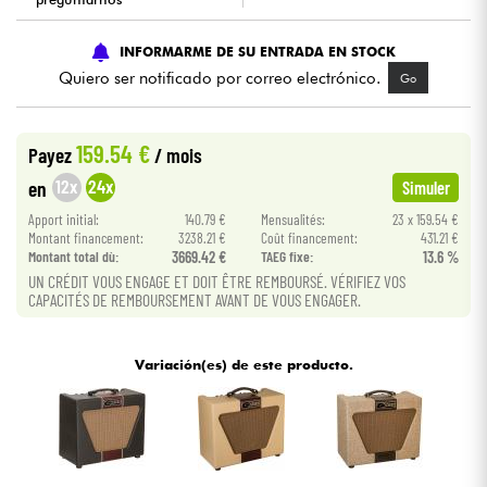
Cables & Acces.
INFORMARME DE SU ENTRADA EN STOCK
Quiero ser notificado por correo electrónico.
Go
HiFi
159.54 €
Payez
/ mois
Bundle
12x
24x
en
Simuler
Ver nuestras marcas
Apport initial:
140.79 €
Mensualités:
23 x 159.54 €
Montant financement:
3238.21 €
Coût financement:
431.21 €
Montant total dù:
3669.42 €
TAEG fixe:
13.6 %
UN CRÉDIT VOUS ENGAGE ET DOIT ÊTRE REMBOURSÉ. VÉRIFIEZ VOS
CAPACITÉS DE REMBOURSEMENT AVANT DE VOUS ENGAGER.
Variación(es) de este producto.