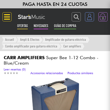
PAGA HASTA EN 24 CUOTAS
0
OFERTAS
NOVEDADES
GUÍAS DE COMPRA
Langue
Accueil
Ampli & Efectos
Amplificador de guitarra eléctrica
Combo amplificador para guitarra eléctrica
Carr amplifiers
Guitarras & Bajos
CARR AMPLIFIERS
Super Bee 1-12 Combo -
Blue/Cream
Ampli & Efectos
Leer reseñas (0)
★
★
★
★
★
★
★
★
★
★
Accesorios relacionados
Productos similares
Pianos
Sintetizadores & samplers
Grabación