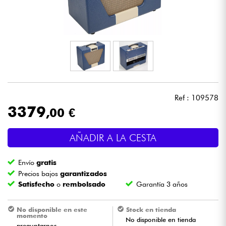
Auriculares
Micros
DJ
Sistemas de Sonido
Ref : 109578
3379
,00 €
Luces
AÑADIR A LA CESTA
Batería y percusión
Envío
gratis
Vientos
Precios bajos
garantizados
Satisfecho
o
rembolsado
Garantía 3 años
Violines y cuarteto
No disponible en este
Stock en tienda
momento
No disponible en tienda
Niños
preguntarnos