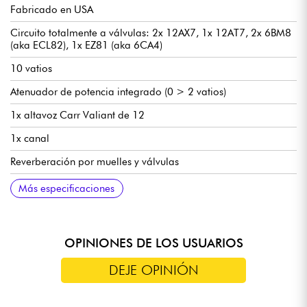
Fabricado en USA
Circuito totalmente a válvulas: 2x 12AX7, 1x 12AT7, 2x 6BM8
(aka ECL82), 1x EZ81 (aka 6CA4)
10 vatios
Atenuador de potencia integrado (0 > 2 vatios)
1x altavoz Carr Valiant de 12
1x canal
Reverberación por muelles y válvulas
Controles: volumen, agudos, medios, graves, reverberación,
Interruptor Sting de 3 posiciones 64/68/72 (configuración de
Caja de pino macizo
21" x 17,5" x 9" / 53,34 x 44,45 x 22,86 cm
18,14 kg
Manual en inglés: https://urlz.fr/k6yN
Más especificaciones
atenuador
ecualizador/ganancia)
OPINIONES DE LOS USUARIOS
DEJE OPINIÓN