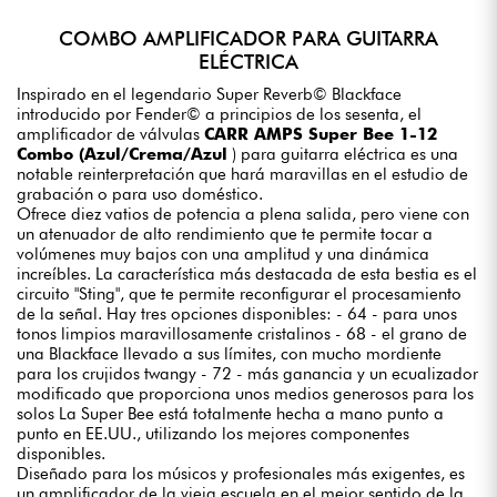
COMBO AMPLIFICADOR PARA GUITARRA
ELÉCTRICA
Inspirado en el legendario Super Reverb© Blackface
introducido por Fender© a principios de los sesenta, el
amplificador de válvulas
CARR AMPS Super Bee 1-12
Combo (Azul/Crema/Azul
) para guitarra eléctrica es una
notable reinterpretación que hará maravillas en el estudio de
grabación o para uso doméstico.
Ofrece diez vatios de potencia a plena salida, pero viene con
un atenuador de alto rendimiento que te permite tocar a
volúmenes muy bajos con una amplitud y una dinámica
increíbles. La característica más destacada de esta bestia es el
circuito "Sting", que te permite reconfigurar el procesamiento
de la señal. Hay tres opciones disponibles: - 64 - para unos
tonos limpios maravillosamente cristalinos - 68 - el grano de
una Blackface llevado a sus límites, con mucho mordiente
para los crujidos twangy - 72 - más ganancia y un ecualizador
modificado que proporciona unos medios generosos para los
solos La Super Bee está totalmente hecha a mano punto a
punto en EE.UU., utilizando los mejores componentes
disponibles.
Diseñado para los músicos y profesionales más exigentes, es
un amplificador de la vieja escuela en el mejor sentido de la