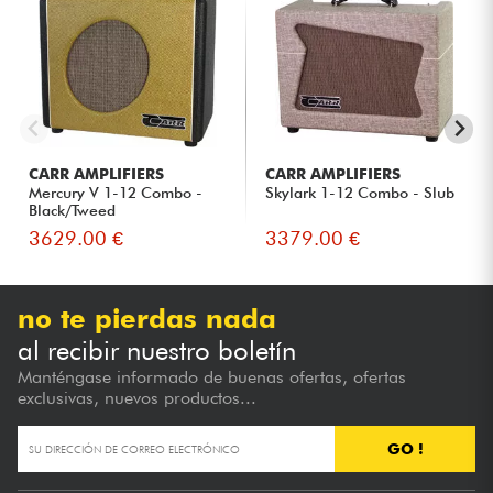
CARR AMPLIFIERS
CARR AMPLIFIERS
Mercury V 1-12 Combo -
Skylark 1-12 Combo - Slub
Black/Tweed
3629.00 €
3379.00 €
no te pierdas nada
al recibir nuestro boletín
Manténgase informado de buenas ofertas, ofertas
exclusivas, nuevos productos...
GO !