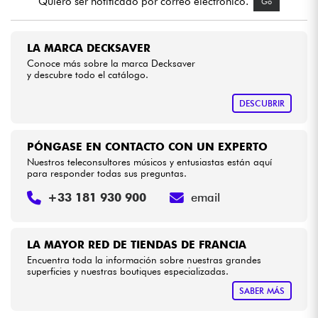
Quiero ser notificado por correo electrónico.
Go
Cables & Acces.
LA MARCA DECKSAVER
Conoce más sobre la marca Decksaver
HiFi
y descubre todo el catálogo.
DESCUBRIR
Bundle
Ver nuestras marcas
PÓNGASE EN CONTACTO CON UN EXPERTO
Nuestros teleconsultores músicos y entusiastas están aquí
para responder todas sus preguntas.
+33 181 930 900
email
LA MAYOR RED DE TIENDAS DE FRANCIA
Encuentra toda la información sobre nuestras grandes
superficies y nuestras boutiques especializadas.
SABER MÁS