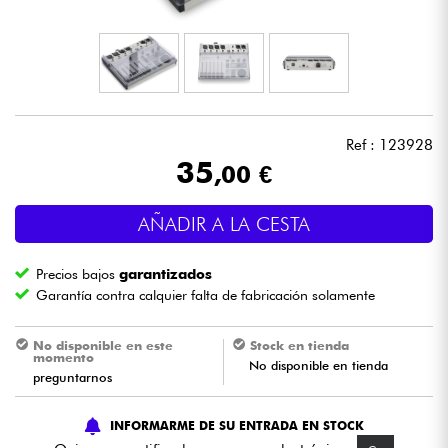
Auriculares
Micros
DJ
Ref : 123928
35
,00 €
Sistemas de Sonido
AÑADIR A LA CESTA
Luces
Precios bajos
garantizados
Batería y percusión
Garantía contra calquier falta de fabricación solamente
Vientos
No disponible en este
Stock en tienda
momento
No disponible en tienda
preguntarnos
Violines y cuarteto
INFORMARME DE SU ENTRADA EN STOCK
Niños