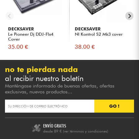
DECKSAVER
DECKSAVER
Le Pioneer Dj DDJ-Flx4
NI Kontrol S2 Mk3 cover
Cover
35.00 €
38.00 €
no te pierdas nada
al recibir nuestro boletín
Manténgase informado de buenas ofertas, ofertas
exclusivas, nuevos productos...
GO !
ENVÍO GRATIS
desde 89 €
(ver términos y condiciones)