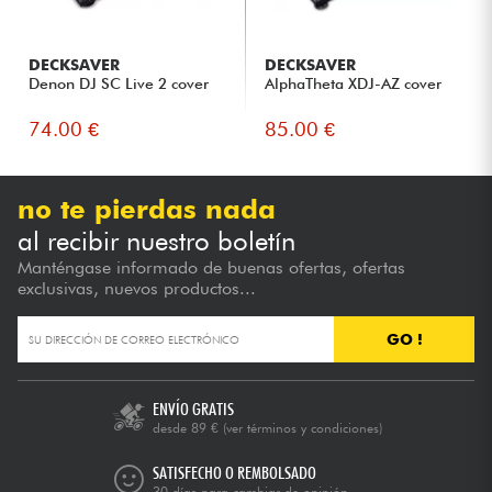
DECKSAVER
DECKSAVER
Denon DJ SC Live 2 cover
AlphaTheta XDJ-AZ cover
74.00 €
85.00 €
no te pierdas nada
al recibir nuestro boletín
Manténgase informado de buenas ofertas, ofertas
exclusivas, nuevos productos...
GO !
ENVÍO GRATIS
desde 89 €
(ver términos y condiciones)
SATISFECHO O REMBOLSADO
30 días para cambiar de opinión