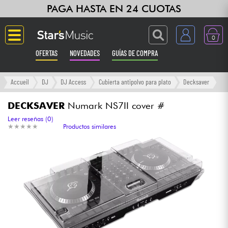
PAGA HASTA EN 24 CUOTAS
0
OFERTAS
NOVEDADES
GUÍAS DE COMPRA
Langue
Accueil
DJ
DJ Access
Cubierta antipolvo para plato
Decksaver
Guitarras & Bajos
DECKSAVER
Numark NS7II cover #
Leer reseñas (0)
★
★
★
★
★
★
★
★
★
★
Productos similares
Ampli & Efectos
Pianos
Sintetizadores & samplers
Grabación