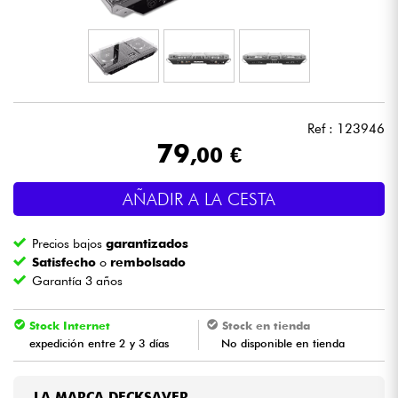
Auriculares
Micros
DJ
Ref : 123946
79
,00 €
Sistemas de Sonido
AÑADIR A LA CESTA
Luces
Precios bajos
garantizados
Batería y percusión
Satisfecho
o
rembolsado
Garantía 3 años
Vientos
Stock Internet
Stock en tienda
expedición entre 2 y 3 días
No disponible en tienda
Violines y cuarteto
Niños
LA MARCA DECKSAVER