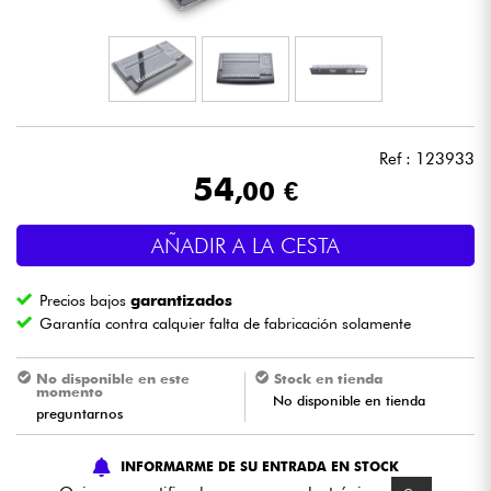
Auriculares
Micros
DJ
Ref : 123933
54
,00 €
Sistemas de Sonido
AÑADIR A LA CESTA
Luces
Precios bajos
garantizados
Batería y percusión
Garantía contra calquier falta de fabricación solamente
Vientos
No disponible en este
Stock en tienda
momento
No disponible en tienda
preguntarnos
Violines y cuarteto
INFORMARME DE SU ENTRADA EN STOCK
Niños