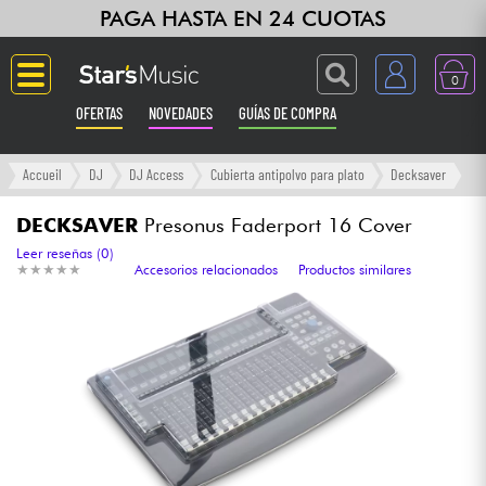
PAGA HASTA EN 24 CUOTAS
0
OFERTAS
NOVEDADES
GUÍAS DE COMPRA
Langue
Accueil
DJ
DJ Access
Cubierta antipolvo para plato
Decksaver
Guitarras & Bajos
DECKSAVER
Presonus Faderport 16 Cover
Leer reseñas (0)
★
★
★
★
★
★
★
★
★
★
Accesorios relacionados
Productos similares
Ampli & Efectos
Pianos
Sintetizadores & samplers
Grabación