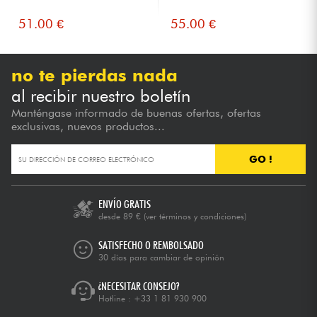
51.00 €
55.00 €
no te pierdas nada
al recibir nuestro boletín
Manténgase informado de buenas ofertas, ofertas
exclusivas, nuevos productos...
GO !
ENVÍO GRATIS
desde 89 €
(ver términos y condiciones)
SATISFECHO O REMBOLSADO
30 días para cambiar de opinión
¿NECESITAR CONSEJO?
Hotline :
+33 1 81 930 900