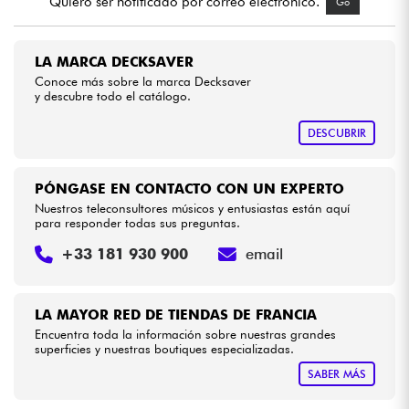
Quiero ser notificado por correo electrónico.
Go
Cables & Acces.
LA MARCA DECKSAVER
Conoce más sobre la marca Decksaver
HiFi
y descubre todo el catálogo.
DESCUBRIR
Bundle
Ver nuestras marcas
PÓNGASE EN CONTACTO CON UN EXPERTO
Nuestros teleconsultores músicos y entusiastas están aquí
para responder todas sus preguntas.
+33 181 930 900
email
LA MAYOR RED DE TIENDAS DE FRANCIA
Encuentra toda la información sobre nuestras grandes
superficies y nuestras boutiques especializadas.
SABER MÁS