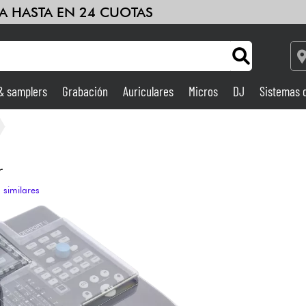
A HASTA EN 24 CUOTAS
 & samplers
Grabación
Auriculares
Micros
DJ
Sistemas 
Ampli & Efectos
Grabación
r
 similares
DJ
Batería y percusión
Niños