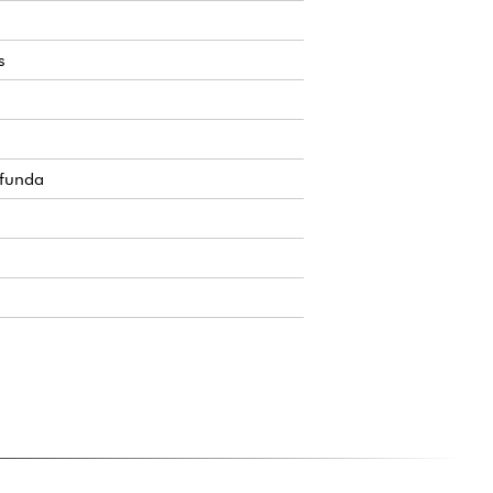
s
 funda