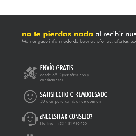
no te pierdas nada
al recibir nu
Manténgase informado de buenas ofertas, ofertas exc
ENVÍO GRATIS
desde 89 €
(ver términos y
condiciones)
SATISFECHO O REMBOLSADO
30 días para cambiar de opinión
¿NECESITAR CONSEJO?
Hotline :
+33 1 81 930 900