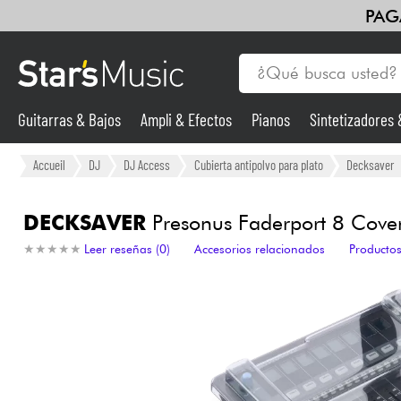
PAG
Guitarras & Bajos
Ampli & Efectos
Pianos
Sintetizadores
Guitarras & Bajos
Accueil
DJ
DJ Access
Cubierta antipolvo para plato
Decksaver
Sintetizadores & samplers
DECKSAVER
Presonus Faderport 8 Cove
★
★
★
★
★
★
★
★
★
★
Leer reseñas (0)
Accesorios relacionados
Productos
Micros
Luces
Violines y cuarteto