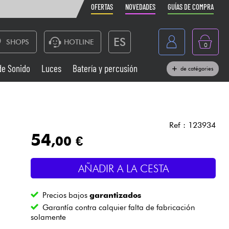
OFERTAS
NOVEDADES
GUÍAS DE COMPRA
ES
SHOPS
HOTLINE
0
France
de Sonido
Luces
Batería y percusión
de catégories
Belgique
Pianos
België
Auriculares
Deutschland
Ref : 123934
54
,00 €
Nederland
Sistemas de Sonido
English
AÑADIR A LA CESTA
Vientos
Precios bajos
garantizados
Cables & Acces.
Garantía contra calquier falta de fabricación
solamente