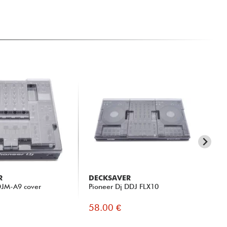
R
DECKSAVER
DE
DJM-A9 cover
Pioneer Dj DDJ FLX10
Ec
58.00 €
55