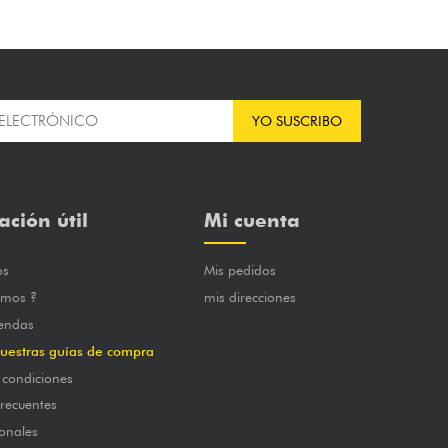
YO SUSCRIBO
ación útil
Mi cuenta
os
Mis pedidos
omos ?
mis direcciones
iendas
uestras guías de compra
 condiciones
frecuentes
onales