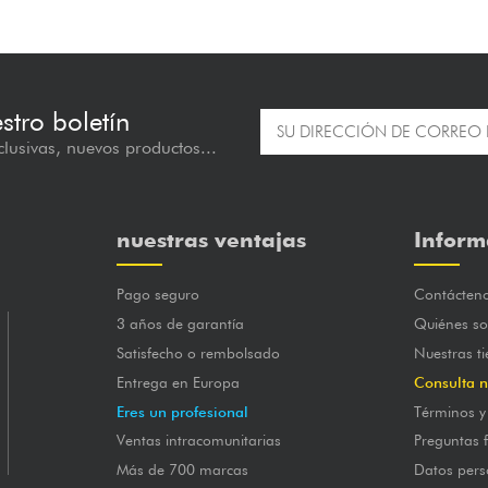
estro boletín
lusivas, nuevos productos...
nuestras ventajas
Inform
Pago seguro
Contácten
3 años de garantía
Quiénes s
Satisfecho o rembolsado
Nuestras t
Entrega en Europa
Consulta n
Eres un profesional
Términos y
Ventas intracomunitarias
Preguntas 
Más de 700 marcas
Datos pers