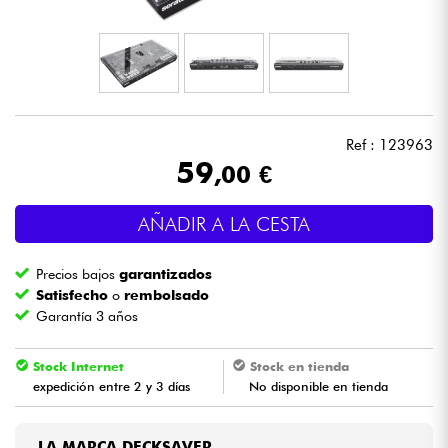
Auriculares
Micros
DJ
Ref : 123963
59
,00 €
Sistemas de Sonido
AÑADIR A LA CESTA
Luces
Precios bajos
garantizados
Batería y percusión
Satisfecho
o
rembolsado
Garantía 3 años
Vientos
Stock Internet
Stock en tienda
expedición entre 2 y 3 días
No disponible en tienda
Violines y cuarteto
Niños
LA MARCA DECKSAVER