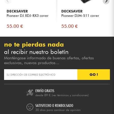
DECKSAVER
DECKSAVER
Pioneer DJ XDJ-RX3 cover
Pioneer DJM-S11 cover
55.00 €
55.00 €
no te pierdas nada
al recibir nuestro boletín
Manténgase informado de buenas ofertas, ofertas
exclusivas, nuevos productos...
GO !
ENVÍO GRATIS
desde 89 €
(ver términos y condiciones)
SATISFECHO O REMBOLSADO
30 días para cambiar de opinión