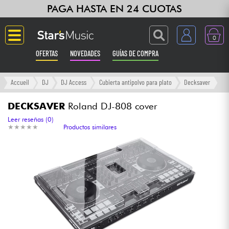
PAGA HASTA EN 24 CUOTAS
0
OFERTAS
NOVEDADES
GUÍAS DE COMPRA
Langue
Accueil
DJ
DJ Access
Cubierta antipolvo para plato
Decksaver
Guitarras & Bajos
DECKSAVER
Roland DJ-808 cover
Leer reseñas (0)
★
★
★
★
★
★
★
★
★
★
Productos similares
Ampli & Efectos
Pianos
Sintetizadores & samplers
Grabación