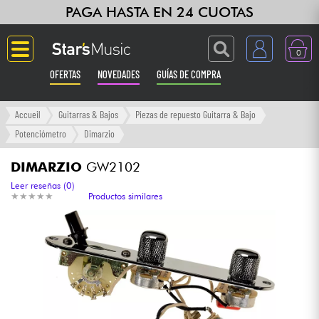
PAGA HASTA EN 24 CUOTAS
0
OFERTAS
NOVEDADES
GUÍAS DE COMPRA
Langue
Accueil
Guitarras & Bajos
Piezas de repuesto Guitarra & Bajo
Potenciómetro
Dimarzio
Guitarras & Bajos
DIMARZIO
GW2102
Ampli & Efectos
Leer reseñas (0)
★
★
★
★
★
★
★
★
★
★
Productos similares
Pianos
Sintetizadores & samplers
Grabación