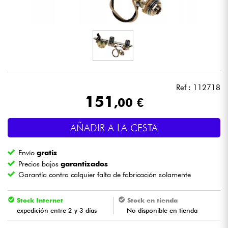
Auriculares
Micros
DJ
Ref : 112718
Sistemas de Sonido
151
,00 €
Luces
AÑADIR A LA CESTA
Batería y percusión
Envío
gratis
Precios bajos
garantizados
Vientos
Garantía contra calquier falta de fabricación solamente
Violines y cuarteto
Stock Internet
Stock en tienda
expedición entre 2 y 3 días
No disponible en tienda
Niños