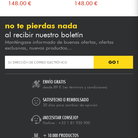
148.00 €
148.00 €
no te pierdas nada
al recibir nuestro boletín
Manténgase informado de buenas ofertas, ofertas
exclusivas, nuevos productos...
GO !
ENVÍO GRATIS
desde 89 €
(ver términos y condiciones)
SATISFECHO O REMBOLSADO
30 días para cambiar de opinión
¿NECESITAR CONSEJO?
Hotline :
+33 1 81 930 900
+ 10.000 PRODUCTOS