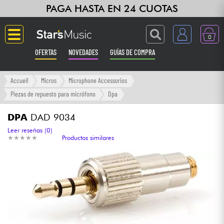
PAGA HASTA EN 24 CUOTAS
0
OFERTAS
NOVEDADES
GUÍAS DE COMPRA
Langue
Accueil
Micros
Microphone Accessorios
Piezas de repuesto para micrófono
Dpa
Guitarras & Bajos
DPA
DAD 9034
Ampli & Efectos
Leer reseñas (0)
★
★
★
★
★
★
★
★
★
★
Productos similares
Pianos
Sintetizadores & samplers
Grabación