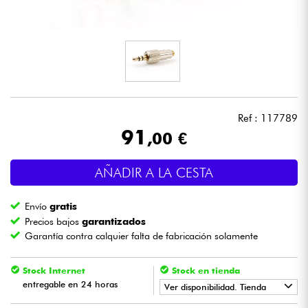
Auriculares
Micros
DJ
Ref : 117789
Sistemas de Sonido
91
,00 €
Luces
AÑADIR A LA CESTA
Batería y percusión
Envío
gratis
Precios bajos
garantizados
Vientos
Garantía contra calquier falta de fabricación solamente
Violines y cuarteto
Stock Internet
Stock en tienda
entregable en 24 horas
Ver disponibilidad. Tienda
Niños