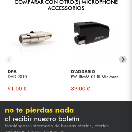
COMPARAR CON OTRO(S) MICROPHONE
ACCESSORIOS
DPA
D'ADDARIO
DAD 9010
PW-IRMM-01 IR Mic Mute
91.00 €
89.00 €
no te pierdas nada
al recibir nuestro boletín
Manténgase informado de buenas ofertas, ofertas
exclusivas, nuevos productos...