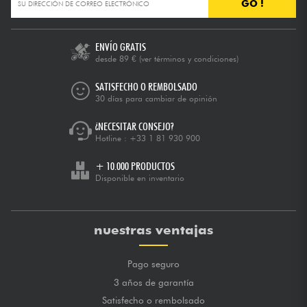
GO !
ENVÍO GRATIS
desde 89 €
(ver términos y condiciones)
SATISFECHO O REMBOLSADO
30 días para cambiar de opinión
¿NECESITAR CONSEJO?
Hotline :
+33 1 81 930 900
+ 10.000 PRODUCTOS
Disponible en inventario
nuestras ventajas
Pago seguro
3 años de garantía
Satisfecho o rembolsado