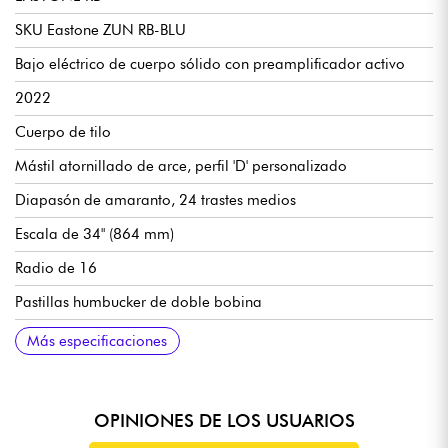
SKU Eastone ZUN RB-BLU
Bajo eléctrico de cuerpo sólido con preamplificador activo
2022
Cuerpo de tilo
Mástil atornillado de arce, perfil 'D' personalizado
Diapasón de amaranto, 24 trastes medios
Escala de 34" (864 mm)
Radio de 16
Pastillas humbucker de doble bobina
Volumen maestro
Tono maestro
Ecualizador de 3 bandas
Puente tradicional
Clavijas de afinación selladas mecánicamente
Acabado de poliuretano brillante
------------------
LANEY LX15B
SKU LX15B
Amplificador de bajo eléctrico, combo
Circuitos de transistores
15 vatios
2x 5"
1x canal
CONMUTADOR DE PREFORMA, GANANCIA, ECUALIZADOR
Compresor activado por interruptor
Salida de auriculares
Entrada para dispositivo auxiliar
Altura x Anchura x Profundidad 310*281*215
6,5 kg
------------------
Accesorios: cable, funda, correa
Más especificaciones
DE 3 BANDAS, VOLUMEN
OPINIONES DE LOS USUARIOS