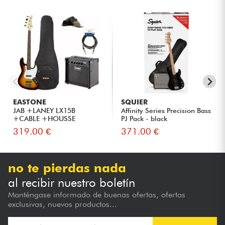
EASTONE
SQUIER
JAB +LANEY LX15B
Affinity Series Precision Bass
+CABLE +HOUSSE
PJ Pack - black
+COURROIE + Housse...
319.00 €
371.00 €
no te pierdas nada
al recibir nuestro boletín
Manténgase informado de buenas ofertas, ofertas
exclusivas, nuevos productos...