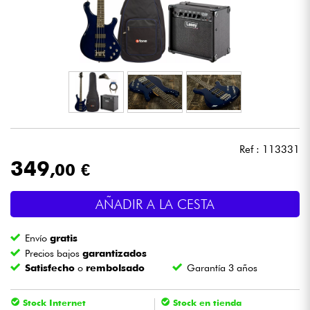
Auriculares
Micros
DJ
Sistemas de Sonido
Ref : 113331
Luces
349
,00 €
Batería y percusión
AÑADIR A LA CESTA
Vientos
Envío
gratis
Precios bajos
garantizados
Satisfecho
o
rembolsado
Garantía 3 años
Violines y cuarteto
Stock Internet
Stock en tienda
Niños