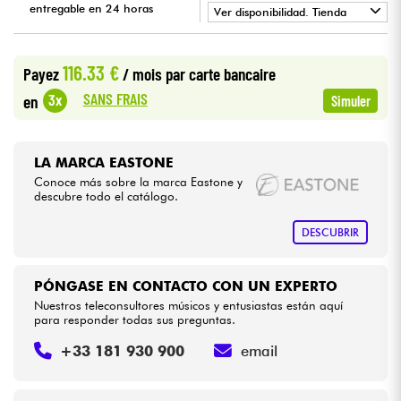
entregable en 24 horas
Ver disponibilidad. Tienda
•
Cables & Acces.
Star
'
S
Music
BORDEAUX
116.33 €
Payez
/ mois
par carte bancaire
•
Star
'
S
Music
BRUXELLES
HiFi
SANS FRAIS
3x
en
Simuler
•
Star
'
S
Music
LILLE
Bundle
•
LA MARCA EASTONE
Star
'
S
Music
TOULOUSE
Ver nuestras marcas
Conoce más sobre la marca Eastone y
descubre todo el catálogo.
DESCUBRIR
PÓNGASE EN CONTACTO CON UN EXPERTO
Nuestros teleconsultores músicos y entusiastas están aquí
para responder todas sus preguntas.
+33 181 930 900
email