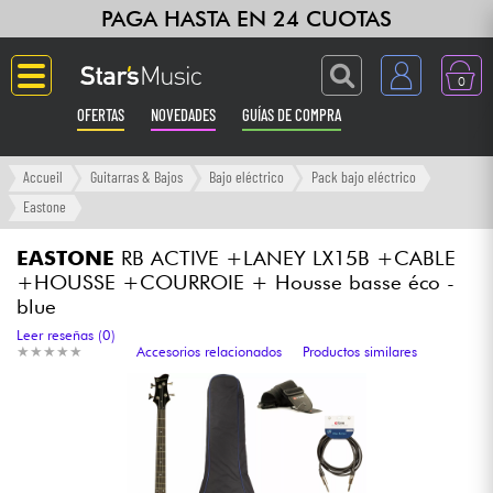
PAGA HASTA EN 24 CUOTAS
0
OFERTAS
NOVEDADES
GUÍAS DE COMPRA
Langue
Accueil
Guitarras & Bajos
Bajo eléctrico
Pack bajo eléctrico
Eastone
Guitarras & Bajos
EASTONE
RB ACTIVE +LANEY LX15B +CABLE
+HOUSSE +COURROIE + Housse basse éco -
Ampli & Efectos
blue
Leer reseñas (0)
Pianos
★
★
★
★
★
★
★
★
★
★
Accesorios relacionados
Productos similares
Sintetizadores & samplers
Grabación