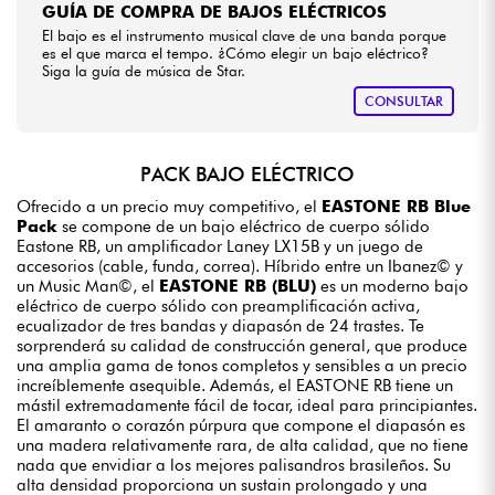
GUÍA DE COMPRA DE BAJOS ELÉCTRICOS
El bajo es el instrumento musical clave de una banda porque
es el que marca el tempo. ¿Cómo elegir un bajo eléctrico?
Siga la guía de música de Star.
CONSULTAR
PACK BAJO ELÉCTRICO
Ofrecido a un precio muy competitivo, el
EASTONE RB Blue
Pack
se compone de un bajo eléctrico de cuerpo sólido
Eastone RB, un amplificador Laney LX15B y un juego de
accesorios (cable, funda, correa). Híbrido entre un Ibanez© y
un Music Man©, el
EASTONE RB (BLU)
es un moderno bajo
eléctrico de cuerpo sólido con preamplificación activa,
ecualizador de tres bandas y diapasón de 24 trastes. Te
sorprenderá su calidad de construcción general, que produce
una amplia gama de tonos completos y sensibles a un precio
increíblemente asequible. Además, el EASTONE RB tiene un
mástil extremadamente fácil de tocar, ideal para principiantes.
El amaranto o corazón púrpura que compone el diapasón es
una madera relativamente rara, de alta calidad, que no tiene
nada que envidiar a los mejores palisandros brasileños. Su
alta densidad proporciona un sustain prolongado y una