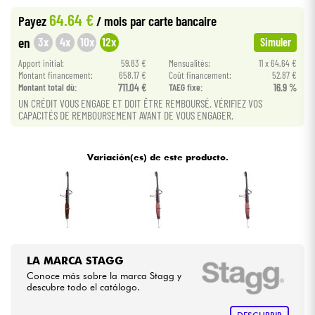
64.64 €
Payez
/ mois
par carte bancaire
Cables & Acces.
3x
4x
10x
12x
en
Simuler
Apport initial:
59.83 €
Mensualités:
11 x 64.64 €
HiFi
Montant financement:
658.17 €
Coût financement:
52.87 €
Montant total dù:
711.04 €
TAEG fixe:
16.9 %
UN CRÉDIT VOUS ENGAGE ET DOIT ÊTRE REMBOURSÉ. VÉRIFIEZ VOS
Bundle
CAPACITÉS DE REMBOURSEMENT AVANT DE VOUS ENGAGER.
Ver nuestras marcas
Variación(es) de este producto.
LA MARCA STAGG
Conoce más sobre la marca Stagg y
descubre todo el catálogo.