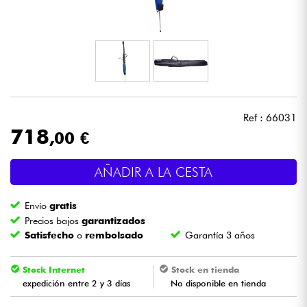
Auriculares
Micros
DJ
Ref : 66031
Sistemas de Sonido
718
,00 €
Luces
AÑADIR A LA CESTA
Batería y percusión
Envío
gratis
Precios bajos
garantizados
Vientos
Satisfecho
o
rembolsado
Garantía 3 años
Violines y cuarteto
Stock Internet
Stock en tienda
expedición entre 2 y 3 días
No disponible en tienda
Niños