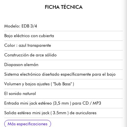
FICHA TÉCNICA
Modelo: EDB 3/4
Bajo eléctrico con cubierta
Color : azul transparente
Construcción de arce sólido
Diapason alemán
Sistema electrónico diseñado específicamente para el bajo
Volumen y bajos ajustes ( "Sub Bass" )
El sonido natural
Entrada mini jack estéreo (3,5 mm ) para CD / MP3
Salida estéreo mini jack ( 3.5mm ) de auriculares
Jack de salida ( 6.3mm )
Mecánica: estilo P -bass , estándar, de níquel
Modelo 3/4 - azul transparente
Más especificaciones