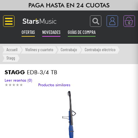
PAGA HASTA EN 24 CUOTAS
0
OFERTAS
NOVEDADES
GUÍAS DE COMPRA
Langue
Accueil
Violines y cuarteto
Contrabajo
Contrabajo eléctrico
Stagg
Guitarras & Bajos
STAGG
EDB-3/4 TB
Ampli & Efectos
Leer reseñas (0)
★
★
★
★
★
★
★
★
★
★
Productos similares
Pianos
Sintetizadores & samplers
Grabación