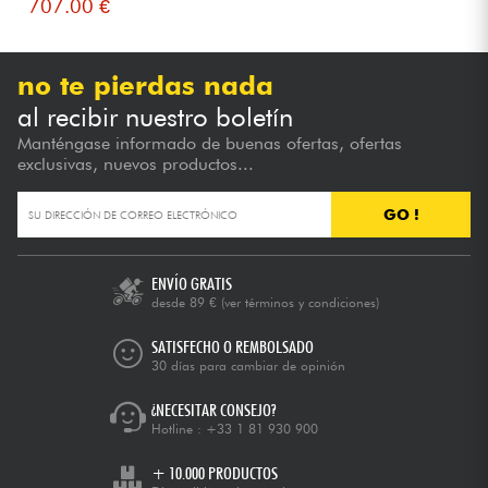
707.00 €
no te pierdas nada
al recibir nuestro boletín
Manténgase informado de buenas ofertas, ofertas
exclusivas, nuevos productos...
GO !
ENVÍO GRATIS
desde 89 €
(ver términos y condiciones)
SATISFECHO O REMBOLSADO
30 días para cambiar de opinión
¿NECESITAR CONSEJO?
Hotline :
+33 1 81 930 900
+ 10.000 PRODUCTOS