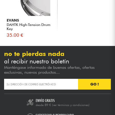
EVANS
DAHTK High-Tension Drum
Key
35.00 €
no te pierdas nada
al recibir nuestro boletín
Manténgase informado de buenas ofertas, ofertas
exclusivas, nuevos productos...
GO !
ENVÍO GRATIS
desde 89 €
(ver términos y condiciones)