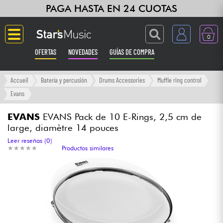
PAGA HASTA EN 24 CUOTAS
0
OFERTAS
NOVEDADES
GUÍAS DE COMPRA
Langue
Accueil
Batería y percusión
Drums Accessories
Muffle ring control
Evans
Guitarras & Bajos
EVANS
EVANS Pack de 10 E-Rings, 2,5 cm de
large, diamètre 14 pouces
Ampli & Efectos
Leer reseñas (0)
★
★
★
★
★
★
★
★
★
★
Productos similares
Pianos
Sintetizadores & samplers
Grabación