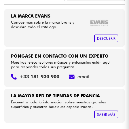
•
Star
'
S
Music
BRUXELLES
Cables & Acces.
LA MARCA EVANS
Conoce más sobre la marca Evans y
descubre todo el catálogo.
HiFi
DESCUBRIR
Bundle
PÓNGASE EN CONTACTO CON UN EXPERTO
Ver nuestras marcas
Nuestros teleconsultores músicos y entusiastas están aquí
para responder todas sus preguntas.
+33 181 930 900
email
LA MAYOR RED DE TIENDAS DE FRANCIA
Encuentra toda la información sobre nuestras grandes
superficies y nuestras boutiques especializadas.
SABER MÁS