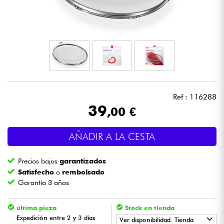
Auriculares
Micros
DJ
Sistemas de Sonido
Ref : 116288
39
,00 €
Luces
AÑADIR A LA CESTA
Batería y percusión
Precios bajos
garantizados
Vientos
Satisfecho
o
rembolsado
Garantía 3 años
Violines y cuarteto
última pieza
Stock en tienda
Expedición entre 2 y 3 días
Ver disponibilidad. Tienda
Niños