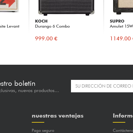
KOCH
SUPRO
ite Levant
Durango 6 Combo
Amulet 15
999.00 €
1149.00 
estro boletín
lusivas, nuevos productos...
nuestras ventajas
Inform
Pago seguro
Contácten