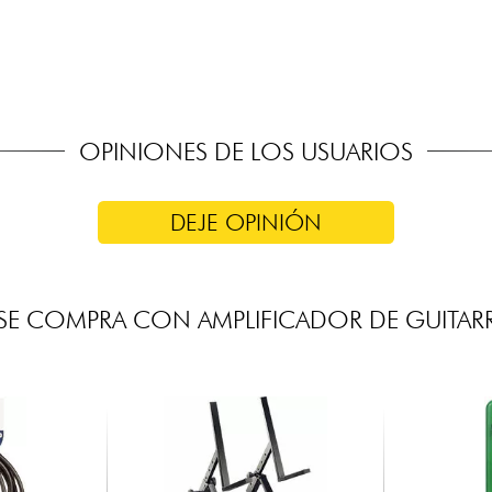
pantalla
l/boost)
OPINIONES DE LOS USUARIOS
DEJE OPINIÓN
E COMPRA CON AMPLIFICADOR DE GUITARR