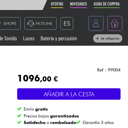
OFERTAS
NOVEDADES
GUÍAS DE COMPRA
ES
SHOPS
HOTLINE
0
France
de Sonido
Luces
Batería y percusión
de catégories
Belgique
Pianos
België
Auriculares
Deutschland
Ref : 99004
1096
,00 €
Nederland
Sistemas de Sonido
English
AÑADIR A LA CESTA
Vientos
Envío
gratis
Cables & Acces.
Precios bajos
garantizados
Satisfecho
o
rembolsado
Garantía 3 años