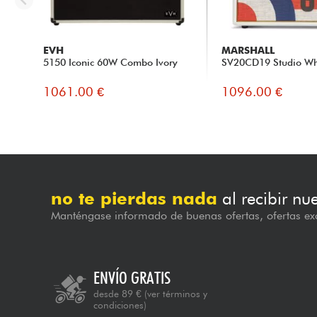
EVH
MARSHALL
5150 Iconic 60W Combo Ivory
SV20CD19 Studio Wh
1061.00 €
1096.00 €
no te pierdas nada
al recibir nu
Manténgase informado de buenas ofertas, ofertas exc
ENVÍO GRATIS
desde 89 €
(ver términos y
condiciones)