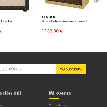
FENDER
K
W Combo
Blues Deluxe Reissue - Tweed
Du
€
1138.00 €
11
YO SUSCRIBO
ación útil
Mi cuenta
os
Mis pedidos