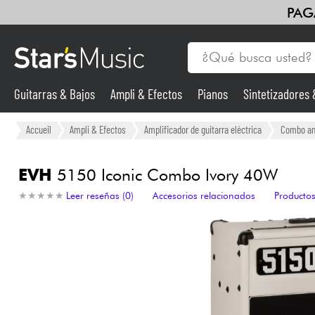
PAG
Guitarras & Bajos
Ampli & Efectos
Pianos
Sintetizadores
Guitarras & Bajos
Accueil
Ampli & Efectos
Amplificador de guitarra eléctrica
Combo amp
Sintetizadores & samplers
EVH
5150 Iconic Combo Ivory 40W
★
★
★
★
★
★
★
★
★
★
Leer reseñas (0)
Accesorios relacionados
Productos
Micros
Luces
Violines y cuarteto