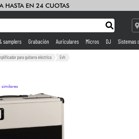
A HASTA EN 24 CUOTAS
 & samplers
Grabación
Auriculares
Micros
DJ
Sistemas 
Ampli & Efectos
lificador para guitarra eléctrica
Evh
Grabación
 similares
DJ
Batería y percusión
Niños