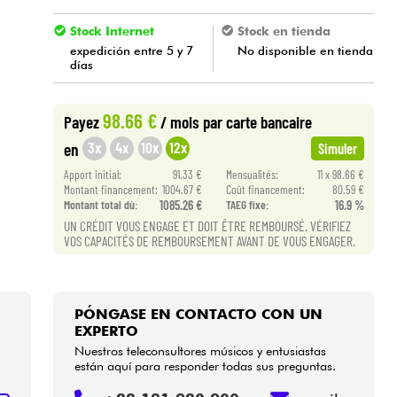
Stock Internet
Stock en tienda
expedición entre 5 y 7
No disponible en tienda
días
98.66 €
Payez
/ mois
par carte bancaire
3x
4x
10x
12x
en
Simuler
Apport initial:
91.33 €
Mensualités:
11 x 98.66 €
Montant financement:
1004.67 €
Coût financement:
80.59 €
Montant total dù:
1085.26 €
TAEG fixe:
16.9 %
UN CRÉDIT VOUS ENGAGE ET DOIT ÊTRE REMBOURSÉ. VÉRIFIEZ
VOS CAPACITÉS DE REMBOURSEMENT AVANT DE VOUS ENGAGER.
PÓNGASE EN CONTACTO CON UN
EXPERTO
Nuestros teleconsultores músicos y entusiastas
están aquí para responder todas sus preguntas.