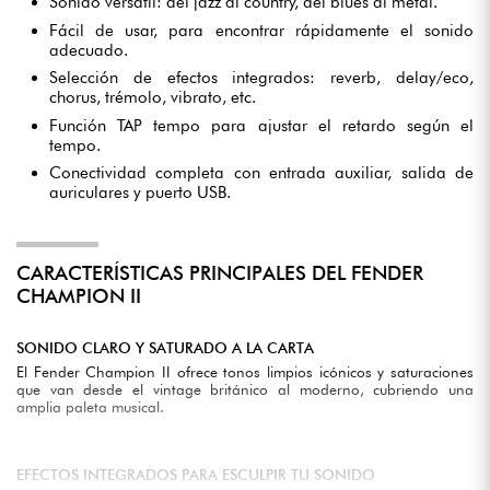
Sonido versátil: del jazz al country, del blues al metal.
Fácil de usar, para encontrar rápidamente el sonido
adecuado.
Selección de efectos integrados: reverb, delay/eco,
chorus, trémolo, vibrato, etc.
Función TAP tempo para ajustar el retardo según el
tempo.
Conectividad completa con entrada auxiliar, salida de
auriculares y puerto USB.
CARACTERÍSTICAS PRINCIPALES DEL FENDER
CHAMPION II
SONIDO CLARO Y SATURADO A LA CARTA
El Fender Champion II ofrece tonos limpios icónicos y saturaciones
que van desde el vintage británico al moderno, cubriendo una
amplia paleta musical.
EFECTOS INTEGRADOS PARA ESCULPIR TU SONIDO