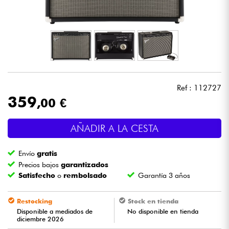
Auriculares
Micros
DJ
Ref : 112727
Sistemas de Sonido
359
,00 €
Luces
AÑADIR A LA CESTA
Batería y percusión
Envío
gratis
Precios bajos
garantizados
Vientos
Satisfecho
o
rembolsado
Garantía 3 años
Violines y cuarteto
Restocking
Stock en tienda
Disponible a mediados de
No disponible en tienda
diciembre 2026
Niños