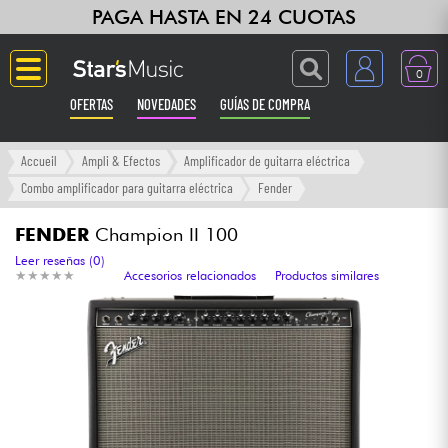
PAGA HASTA EN 24 CUOTAS
0
OFERTAS
NOVEDADES
GUÍAS DE COMPRA
Langue
Accueil
Ampli & Efectos
Amplificador de guitarra eléctrica
Combo amplificador para guitarra eléctrica
Fender
Guitarras & Bajos
FENDER
Champion II 100
Ampli & Efectos
Leer reseñas (0)
★
★
★
★
★
★
★
★
★
★
Accesorios relacionados
Productos similares
Pianos
Sintetizadores & samplers
Grabación