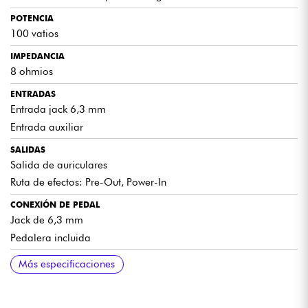
Un amplificador intuitivo y completo, perfecto para casa
POTENCIA
o el escenario.
100 vatios
Efectos integrados y versatilidad sónica.
IMPEDANCIA
8 ohmios
ENTRADAS
Entrada jack 6,3 mm
Entrada auxiliar
SALIDAS
Salida de auriculares
Ruta de efectos: Pre-Out, Power-In
CONEXIÓN DE PEDAL
Jack de 6,3 mm
Pedalera incluida
CONTROLES DEL CANAL 1
CONTROLES DEL CANAL 2
CAJA
DIMENSIONES
COLOR
Más especificaciones
Volumen, agudos, graves, nivel de efectos, selección de
Ganancia, Volumen, Voz, Agudos, Medios, Graves, Nivel FX,
MDF de 7 capas de 19 mm con vinilo negro texturizado
26,04 x 48,3 x 66 cm (alto x ancho x fondo)
Negro
efectos, TAP
Selección FX, TAP