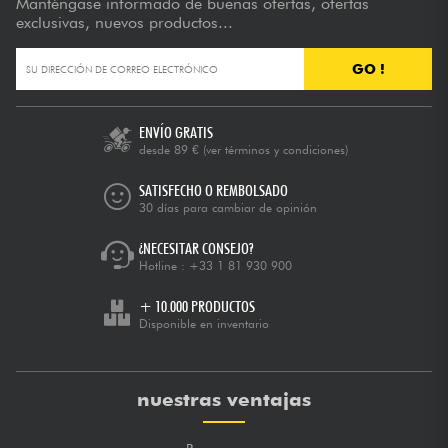
Manténgase informado de buenas ofertas, ofertas
exclusivas, nuevos productos...
GO !
ENVÍO GRATIS
desde 89 €
(ver términos y condiciones)
SATISFECHO O REMBOLSADO
30 días para cambiar de opinión
¿NECESITAR CONSEJO?
Hotline :
+33 1 81 930 900
+ 10.000 PRODUCTOS
Disponible en inventario
nuestras ventajas