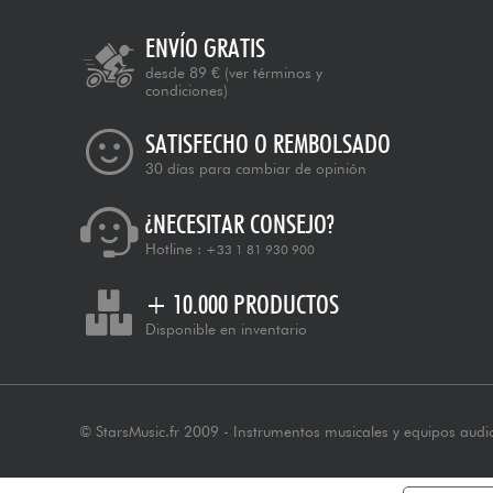
ENVÍO GRATIS
desde 89 €
(ver términos y
condiciones)
SATISFECHO O REMBOLSADO
30 días para cambiar de opinión
¿NECESITAR CONSEJO?
Hotline :
+33 1 81 930 900
+ 10.000 PRODUCTOS
Disponible en inventario
© StarsMusic.fr 2009 - Instrumentos musicales y equipos audi