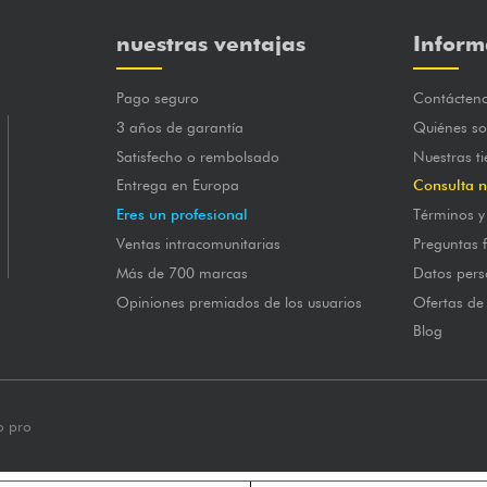
nuestras ventajas
Inform
Pago seguro
Contácten
3 años de garantía
Quiénes s
Satisfecho o rembolsado
Nuestras t
Entrega en Europa
Consulta n
Eres un profesional
Términos y
Ventas intracomunitarias
Preguntas 
Más de 700 marcas
Datos pers
Opiniones premiados de los usuarios
Ofertas de
Blog
o pro