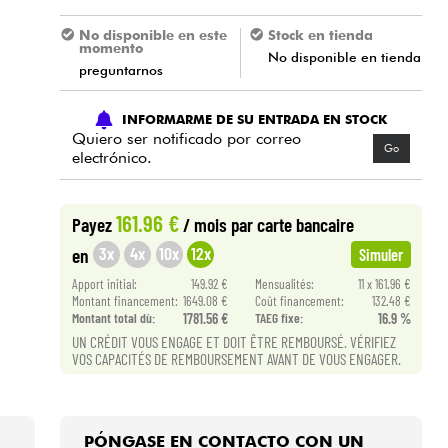
No disponible en este
Stock en tienda
momento
No disponible en tienda
preguntarnos
INFORMARME DE SU ENTRADA EN STOCK
Quiero ser notificado por correo
Go
electrónico.
161.96 €
Payez
/ mois
par carte bancaire
3x
4x
10x
12x
en
Simuler
Apport initial:
149.92 €
Mensualités:
11 x 161.96 €
Montant financement:
1649.08 €
Coût financement:
132.48 €
Montant total dù:
1781.56 €
TAEG fixe:
16.9 %
UN CRÉDIT VOUS ENGAGE ET DOIT ÊTRE REMBOURSÉ. VÉRIFIEZ
VOS CAPACITÉS DE REMBOURSEMENT AVANT DE VOUS ENGAGER.
PÓNGASE EN CONTACTO CON UN