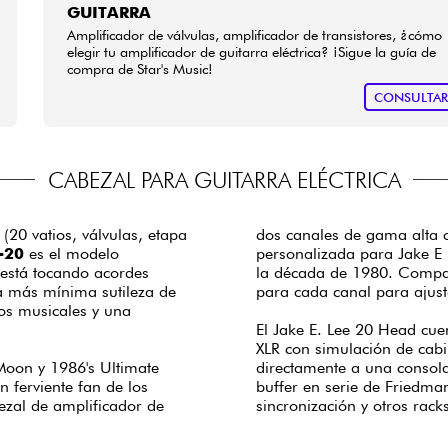
GUITARRA
Amplificador de válvulas, amplificador de transistores, ¿cómo
elegir tu amplificador de guitarra eléctrica? ¡Sigue la guía de
compra de Star's Music!
CONSULTA
CABEZAL PARA GUITARRA ELÉCTRICA
20 vatios, válvulas, etapa
dos canales de gama alta c
-20
es el modelo
personalizada para Jake E 
 está tocando acordes
la década de 1980. Compar
la más mínima sutileza de
para cada canal para ajust
os musicales y una
El Jake E. Lee 20 Head cue
XLR con simulación de cabi
 Moon y 1986's Ultimate
directamente a una consola
 ferviente fan de los
buffer en serie de Friedma
ezal de amplificador de
sincronización y otros rack