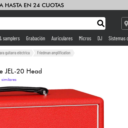
A HASTA EN 24 CUOTAS
 & samplers
Grabación
Auriculares
Micros
DJ
Sistemas 
Ampli & Efectos
ra guitarra eléctrica
Friedman amplification
Grabación
e JEL-20 Head
 similares
DJ
Batería y percusión
Niños