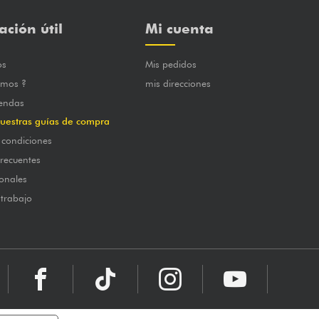
ación útil
Mi cuenta
os
Mis pedidos
omos ?
mis direcciones
iendas
uestras guías de compra
 condiciones
frecuentes
onales
 trabajo