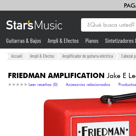
PAG
Guitarras & Bajos
Ampli & Efectos
Pianos
Sintetizadores
Guitarras & Bajos
Accueil
Ampli & Efectos
Amplificador de guitarra eléctrica
Cabezal pa
Sintetizadores & samplers
FRIEDMAN AMPLIFICATION
Jake E Le
★
★
★
★
★
★
★
★
★
★
Leer reseñas (0)
Accesorios relacionados
Productos
Micros
Luces
Violines y cuarteto