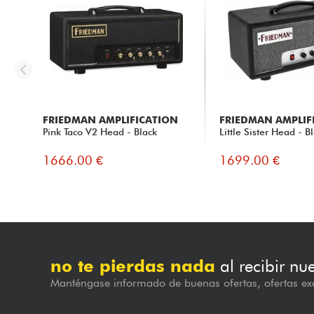
FRIEDMAN AMPLIFICATION
FRIEDMAN AMPLIF
Pink Taco V2 Head - Black
Little Sister Head - B
1666.00 €
1699.00 €
no te pierdas nada
al recibir nu
Manténgase informado de buenas ofertas, ofertas exc