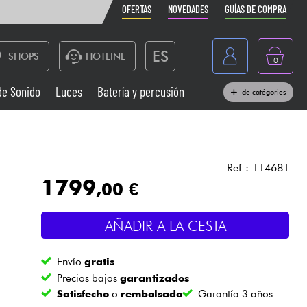
OFERTAS
NOVEDADES
GUÍAS DE COMPRA
ES
SHOPS
HOTLINE
0
France
de Sonido
Luces
Batería y percusión
de catégories
Belgique
Pianos
België
Auriculares
Deutschland
Ref : 114681
1799
,00 €
Nederland
Sistemas de Sonido
English
AÑADIR A LA CESTA
Vientos
Envío
gratis
Cables & Acces.
Precios bajos
garantizados
Satisfecho
o
rembolsado
Garantía 3 años