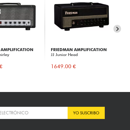
 AMPLIFICATION
FRIEDMAN AMPLIFICATION
FR
hirley
JJ Junior Head
Pin
Tol
€
1649.00 €
17
YO SUSCRIBO