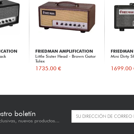
ICATION
FRIEDMAN AMPLIFICATION
FRIEDMAN
lack
Little Sister Head - Brown Gator
Mini Dirty S
Tolex
1735.00 €
1699.00 
estro boletín
lusivas, nuevos productos...