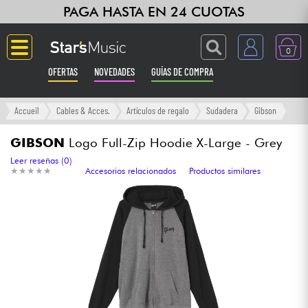
PAGA HASTA EN 24 CUOTAS
0
OFERTAS
NOVEDADES
GUÍAS DE COMPRA
Langue
Accueil
Cables & Acces.
Artículos de regalo
Sudadera
Gibson
Guitarras & Bajos
GIBSON
Logo Full-Zip Hoodie X-Large - Grey
Leer reseñas (0)
★
★
★
★
★
★
★
★
★
★
Accesorios relacionados
Productos similares
Ampli & Efectos
Pianos
Sintetizadores & samplers
Grabación