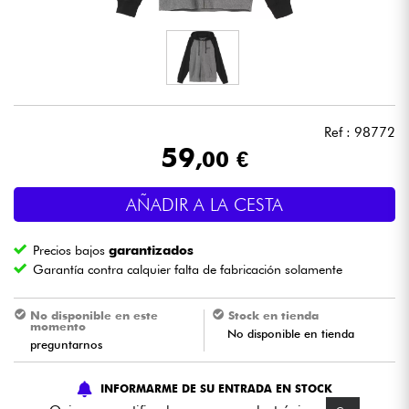
Auriculares
Micros
DJ
Ref : 98772
59
,00 €
Sistemas de Sonido
AÑADIR A LA CESTA
Luces
Precios bajos
garantizados
Batería y percusión
Garantía contra calquier falta de fabricación solamente
Vientos
No disponible en este
Stock en tienda
momento
No disponible en tienda
preguntarnos
Violines y cuarteto
INFORMARME DE SU ENTRADA EN STOCK
Niños