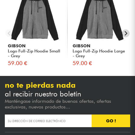
GIBSON
GIBSON
Logo Full-Zip Hoodie Small
Logo Full-Zip Hoodie Large
- Grey
- Grey
59.00 €
59.00 €
no te pierdas nada
al recibir nuestro boletín
Manténgase informado de buenas ofertas, ofertas
exclusivas, nuevos productos...
GO !