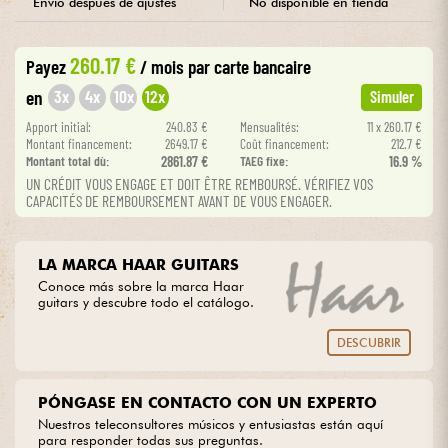
Envío después de ajustes
No disponible en tienda
Cables & Acces.
260.17 €
Payez
/ mois
par carte bancaire
3x
4x
10x
12x
en
Simuler
HiFi
Apport initial:
240.83 €
Mensualités:
11 x 260.17 €
Montant financement:
2649.17 €
Coût financement:
212.7 €
Bundle
Montant total dù:
2861.87 €
TAEG fixe:
16.9 %
UN CRÉDIT VOUS ENGAGE ET DOIT ÊTRE REMBOURSÉ. VÉRIFIEZ VOS
CAPACITÉS DE REMBOURSEMENT AVANT DE VOUS ENGAGER.
Ver nuestras marcas
LA MARCA HAAR GUITARS
Conoce más sobre la marca Haar
guitars y descubre todo el catálogo.
DESCUBRIR
PÓNGASE EN CONTACTO CON UN EXPERTO
Nuestros teleconsultores músicos y entusiastas están aquí
para responder todas sus preguntas.