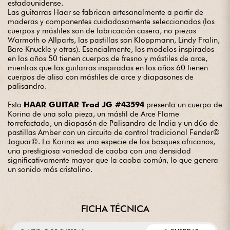
estadounidense.
Las guitarras Haar se fabrican artesanalmente a partir de
maderas y componentes cuidadosamente seleccionados (los
cuerpos y mástiles son de fabricación casera, no piezas
Warmoth o Allparts, las pastillas son Kloppmann, Lindy Fralin,
Bare Knuckle y otras). Esencialmente, los modelos inspirados
en los años 50 tienen cuerpos de fresno y mástiles de arce,
mientras que las guitarras inspiradas en los años 60 tienen
cuerpos de aliso con mástiles de arce y diapasones de
palisandro.
Esta
HAAR GUITAR Trad JG #43594
presenta un cuerpo de
Korina de una sola pieza, un mástil de Arce Flame
torrefactado, un diapasón de Palisandro de India y un dúo de
pastillas Amber con un circuito de control tradicional Fender©
Jaguar©. La Korina es una especie de los bosques africanos,
una prestigiosa variedad de caoba con una densidad
significativamente mayor que la caoba común, lo que genera
un sonido más cristalino.
FICHA TÉCNICA