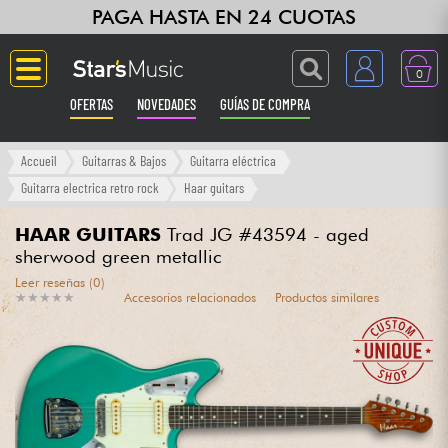
PAGA HASTA EN 24 CUOTAS
0
OFERTAS
NOVEDADES
GUÍAS DE COMPRA
Langue
Accueil
Guitarras & Bajos
Guitarra eléctrica
Guitarra electrica retro rock
Haar guitars
Guitarras & Bajos
HAAR GUITARS
Trad JG #43594 - aged
sherwood green metallic
Ampli & Efectos
Leer reseñas (0)
★
★
★
★
★
★
★
★
★
★
Accesorios relacionados
Productos similares
Pianos
Sintetizadores & samplers
Grabación