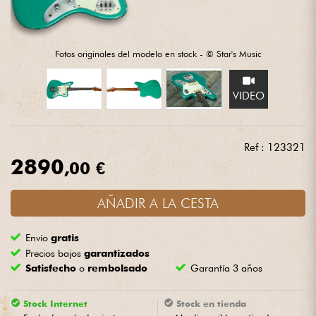
Auriculares
Micros
Fotos originales del modelo en stock - © Star's Music
DJ
VIDEO
Sistemas de Sonido
Ref : 123321
2890
Luces
,00 €
Batería y percusión
AÑADIR A LA CESTA
Envío
gratis
Vientos
Precios bajos
garantizados
Satisfecho
o
rembolsado
Garantía 3 años
Violines y cuarteto
Stock Internet
Stock en tienda
Niños