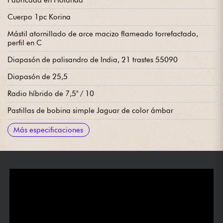
Fabricada en Holanda
Cuerpo 1pc Korina
Mástil atornillado de arce macizo flameado torrefactado,
perfil en C
Diapasón de palisandro de India, 21 trastes 55090
Diapasón de 25,5
Radio híbrido de 7,5" / 10
Pastillas de bobina simple Jaguar de color ámbar
Circuito principal (volumen, tono)
Circuito rítmico (volumen, tono)
2 interruptores deslizantes Mic On/Off (1 por micrófono)
Interruptor deslizante de 2 posiciones para el circuito "Strangle"
Selector de pastillas de 3x posiciones
Puente/vibrato de trémolo flotante Mastery con botón de
Clavijas de afinación SDGI
Cejuela de hueso
Se vende con funda Haar Deluxe
Más especificaciones
Bass-Cut
bloqueo de trémolo y brazo de trémolo