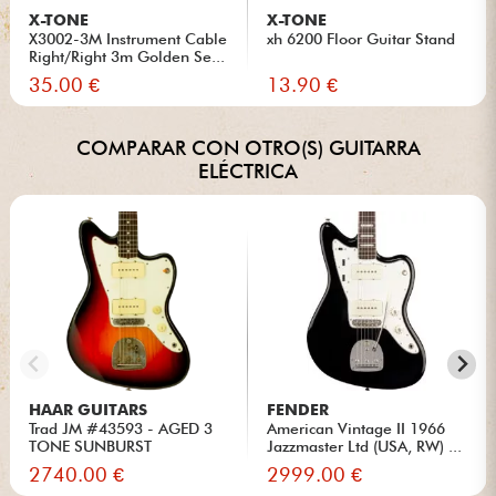
X-TONE
X-TONE
X3002-3M Instrument Cable
xh 6200 Floor Guitar Stand
Right/Right 3m Golden Se...
35.00 €
13.90 €
COMPARAR CON OTRO(S) GUITARRA
ELÉCTRICA
HAAR GUITARS
FENDER
Trad JM #43593 - AGED 3
American Vintage II 1966
TONE SUNBURST
Jazzmaster Ltd (USA, RW) ...
2740.00 €
2999.00 €