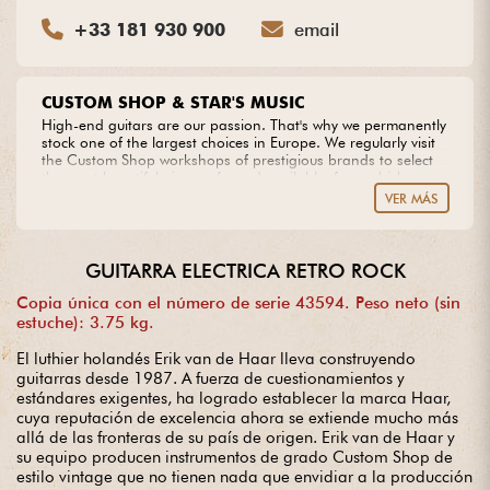
+33 181 930 900
email
CUSTOM SHOP & STAR'S MUSIC
High-end guitars are our passion. That's why we permanently
stock one of the largest choices in Europe. We regularly visit
the Custom Shop workshops of prestigious brands to select
the most beautiful pieces of wood available, from which we
create our own models. Do you dream of an extraordinary
VER MÁS
guitar? Entrust us with your project with complete peace of
mind.
GUITARRA ELECTRICA RETRO ROCK
Copia única con el número de serie 43594. Peso neto (sin
estuche): 3.75 kg.
El luthier holandés Erik van de Haar lleva construyendo
guitarras desde 1987. A fuerza de cuestionamientos y
estándares exigentes, ha logrado establecer la marca Haar,
cuya reputación de excelencia ahora se extiende mucho más
allá de las fronteras de su país de origen. Erik van de Haar y
su equipo producen instrumentos de grado Custom Shop de
estilo vintage que no tienen nada que envidiar a la producción