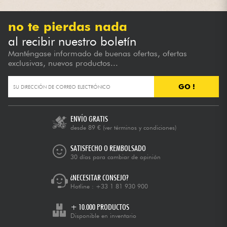
no te pierdas nada
al recibir nuestro boletín
Manténgase informado de buenas ofertas, ofertas
exclusivas, nuevos productos...
GO !
ENVÍO GRATIS
desde 89 €
(ver términos y condiciones)
SATISFECHO O REMBOLSADO
30 días para cambiar de opinión
¿NECESITAR CONSEJO?
Hotline :
+33 1 81 930 900
+ 10.000 PRODUCTOS
Disponible en inventario