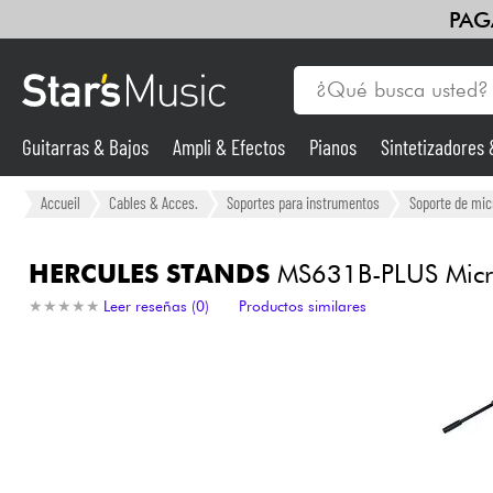
PAG
Guitarras & Bajos
Ampli & Efectos
Pianos
Sintetizadores
Guitarras & Bajos
Accueil
Cables & Acces.
Soportes para instrumentos
Soporte de mic
Sintetizadores & samplers
HERCULES STANDS
MS631B-PLUS Micr
★
★
★
★
★
★
★
★
★
★
Leer reseñas (0)
Productos similares
Micros
Luces
Violines y cuarteto