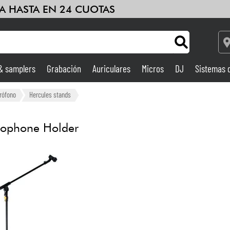
A HASTA EN 24 CUOTAS
 & samplers
Grabación
Auriculares
Micros
DJ
Sistemas 
Ampli & Efectos
rófono
Hercules stands
Grabación
ophone Holder
DJ
Batería y percusión
Niños