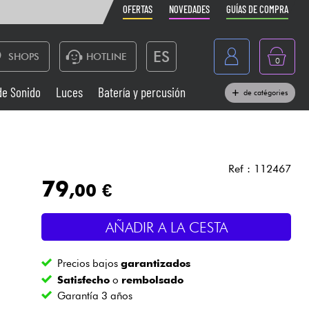
OFERTAS
NOVEDADES
GUÍAS DE COMPRA
ES
SHOPS
HOTLINE
0
France
de Sonido
Luces
Batería y percusión
de catégories
Belgique
Pianos
België
Auriculares
Deutschland
Ref : 112467
79
,00 €
Nederland
Sistemas de Sonido
English
AÑADIR A LA CESTA
Vientos
Precios bajos
garantizados
Cables & Acces.
Satisfecho
o
rembolsado
Garantía 3 años