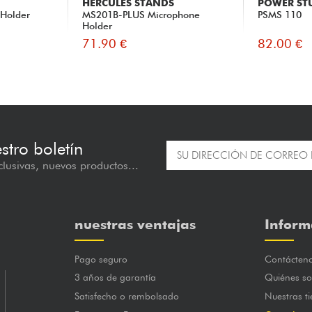
HERCULES STANDS
POWER ST
Holder
MS201B-PLUS Microphone
PSMS 110
Holder
71.90 €
82.00 €
estro boletín
lusivas, nuevos productos...
nuestras ventajas
Inform
Pago seguro
Contácten
3 años de garantía
Quiénes s
Satisfecho o rembolsado
Nuestras t