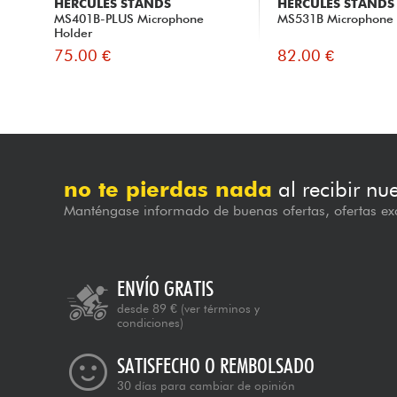
HERCULES STANDS
HERCULES STANDS
MS401B-PLUS Microphone
MS531B Microphone 
Holder
75.00 €
82.00 €
no te pierdas nada
al recibir nu
Manténgase informado de buenas ofertas, ofertas exc
ENVÍO GRATIS
desde 89 €
(ver términos y
condiciones)
SATISFECHO O REMBOLSADO
30 días para cambiar de opinión