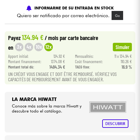
INFORMARME DE SU ENTRADA EN STOCK
Cables & Acces.
Quiero ser notificado por correo electrónico.
Go
HiFi
134.94 €
Payez
/ mois
par carte bancaire
3x
4x
10x
12x
en
Simuler
Bundle
Apport initial:
124.92 €
Mensualités:
11 x 134.94 €
Montant financement:
1374.08 €
Coût financement:
110.26 €
Ver nuestras marcas
Montant total dù:
1484.34 €
TAEG fixe:
16.9 %
UN CRÉDIT VOUS ENGAGE ET DOIT ÊTRE REMBOURSÉ. VÉRIFIEZ VOS
CAPACITÉS DE REMBOURSEMENT AVANT DE VOUS ENGAGER.
LA MARCA HIWATT
Conoce más sobre la marca Hiwatt y
descubre todo el catálogo.
DESCUBRIR