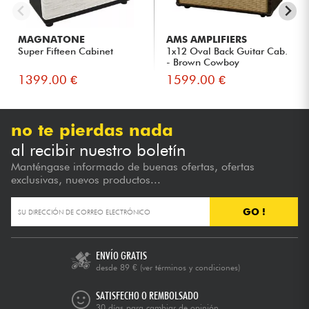
MAGNATONE
AMS AMPLIFIERS
Super Fifteen Cabinet
1x12 Oval Back Guitar Cab.
- Brown Cowboy
1399.00 €
1599.00 €
no te pierdas nada
al recibir nuestro boletín
Manténgase informado de buenas ofertas, ofertas
exclusivas, nuevos productos...
GO !
ENVÍO GRATIS
desde 89 €
(ver términos y condiciones)
SATISFECHO O REMBOLSADO
30 días para cambiar de opinión