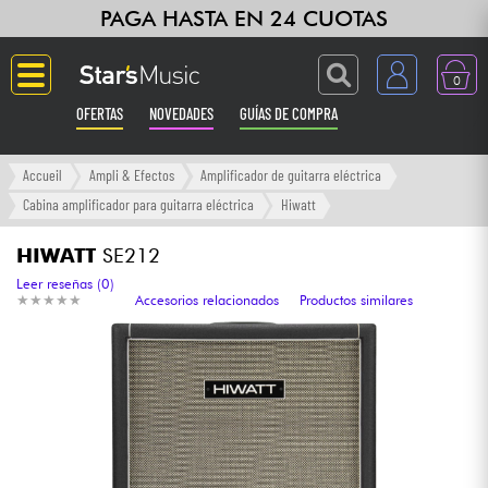
PAGA HASTA EN 24 CUOTAS
0
OFERTAS
NOVEDADES
GUÍAS DE COMPRA
Langue
Accueil
Ampli & Efectos
Amplificador de guitarra eléctrica
Cabina amplificador para guitarra eléctrica
Hiwatt
Guitarras & Bajos
HIWATT
SE212
Ampli & Efectos
Leer reseñas (0)
★
★
★
★
★
★
★
★
★
★
Accesorios relacionados
Productos similares
Pianos
Sintetizadores & samplers
Grabación