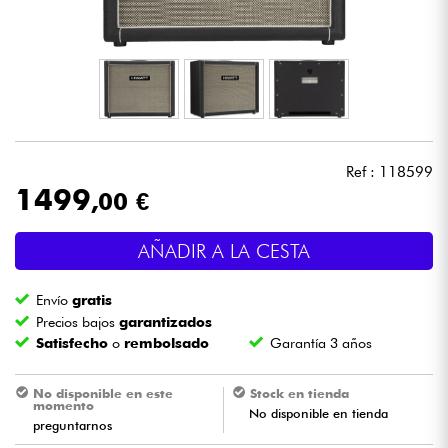
Auriculares
Micros
DJ
Ref : 118599
Sistemas de Sonido
1499
,00 €
Luces
AÑADIR A LA CESTA
Batería y percusión
Envío
gratis
Precios bajos
garantizados
Vientos
Satisfecho
o
rembolsado
Garantía 3 años
Violines y cuarteto
No disponible en este
Stock en tienda
momento
No disponible en tienda
preguntarnos
Niños