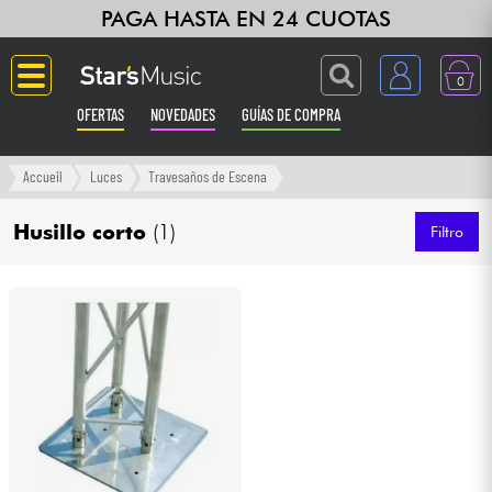
PAGA HASTA EN 24 CUOTAS
0
OFERTAS
NOVEDADES
GUÍAS DE COMPRA
Langue
Accueil
Luces
Travesaños de Escena
Guitarras & Bajos
Husillo corto
(1)
Filtro
Ampli & Efectos
Pianos
Sintetizadores & samplers
Grabación