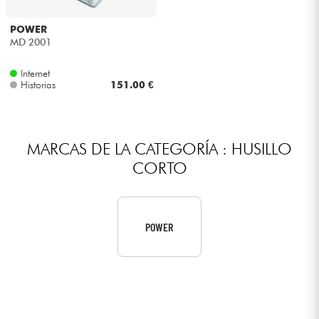
Auriculares
POWER
MD 2001
Micros
Internet
Historias
151.00 €
DJ
Sistemas de Sonido
MARCAS DE LA CATEGORÍA : HUSILLO
CORTO
Luces
Batería y percusión
POWER
Vientos
Violines y cuarteto
Niños