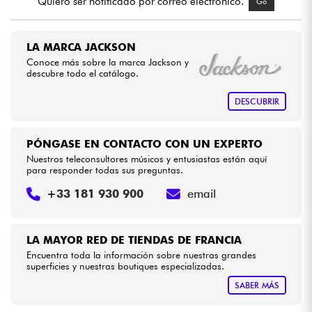
Quiero ser notificado por correo electrónico.
Go
Cables & Acces.
LA MARCA JACKSON
Conoce más sobre la marca Jackson y
HiFi
descubre todo el catálogo.
DESCUBRIR
Bundle
Ver nuestras marcas
PÓNGASE EN CONTACTO CON UN EXPERTO
Nuestros teleconsultores músicos y entusiastas están aquí
para responder todas sus preguntas.
+33 181 930 900
email
LA MAYOR RED DE TIENDAS DE FRANCIA
Encuentra toda la información sobre nuestras grandes
superficies y nuestras boutiques especializadas.
SABER MÁS