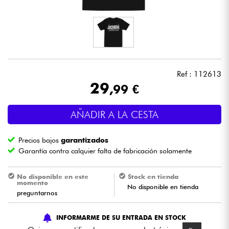
Auriculares
Micros
DJ
Ref : 112613
29
,99 €
Sistemas de Sonido
AÑADIR A LA CESTA
Luces
Precios bajos
garantizados
Batería y percusión
Garantía contra calquier falta de fabricación solamente
Vientos
No disponible en este
Stock en tienda
momento
No disponible en tienda
preguntarnos
Violines y cuarteto
INFORMARME DE SU ENTRADA EN STOCK
Niños