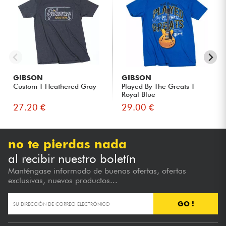
GIBSON
GIBSON
Custom T Heathered Gray
Played By The Greats T
Royal Blue
27.20 €
29.00 €
no te pierdas nada
al recibir nuestro boletín
Manténgase informado de buenas ofertas, ofertas
exclusivas, nuevos productos...
GO !