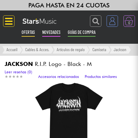
PAGA HASTA EN 24 CUOTAS
0
OFERTAS
NOVEDADES
GUÍAS DE COMPRA
Langue
Accueil
Cables & Acces.
Artículos de regalo
Camiseta
Jackson
Guitarras & Bajos
JACKSON
R.I.P. Logo - Black - M
Leer reseñas (0)
★
★
★
★
★
★
★
★
★
★
Accesorios relacionados
Productos similares
Ampli & Efectos
Pianos
Sintetizadores & samplers
Grabación