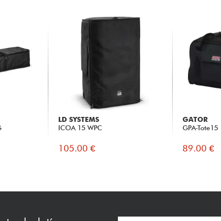
LD SYSTEMS
GATOR
G
ICOA 15 WPC
GPA-Tote15
105.00 €
89.00 €