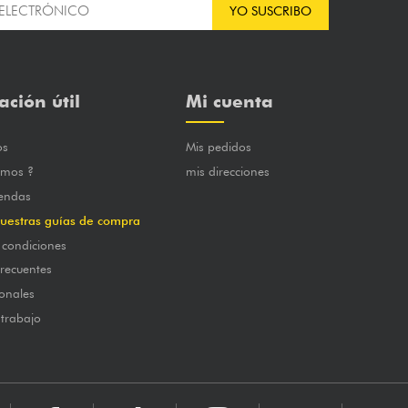
YO SUSCRIBO
ación útil
Mi cuenta
os
Mis pedidos
omos ?
mis direcciones
iendas
uestras guías de compra
 condiciones
frecuentes
onales
 trabajo