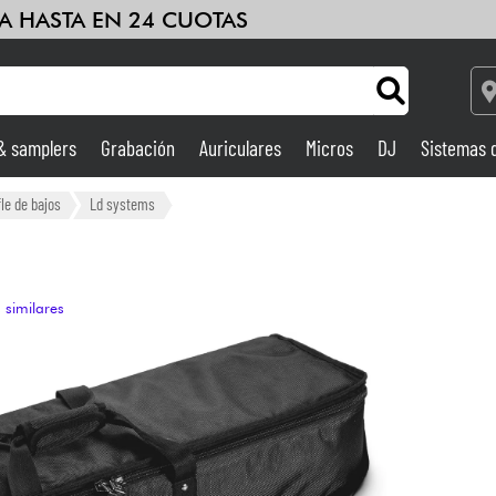
A HASTA EN 24 CUOTAS
 & samplers
Grabación
Auriculares
Micros
DJ
Sistemas 
Ampli & Efectos
le de bajos
Ld systems
Grabación
 similares
DJ
Batería y percusión
Niños