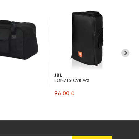
JBL
MA
EON715-CVR-WX
Th
96.00 €
92