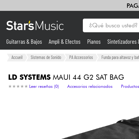
PAG
Guitarras & Bajos
Ampli & Efectos
Pianos
Sintetizadores
Guitarras & Bajos
Accueil
Sistemas de Sonido
PA Accessorios
Funda para altavoz y baf
Sintetizadores & samplers
LD SYSTEMS
MAUI 44 G2 SAT BAG
★
★
★
★
★
★
★
★
★
★
Leer reseñas (0)
Accesorios relacionados
Productos
Micros
Luces
Violines y cuarteto