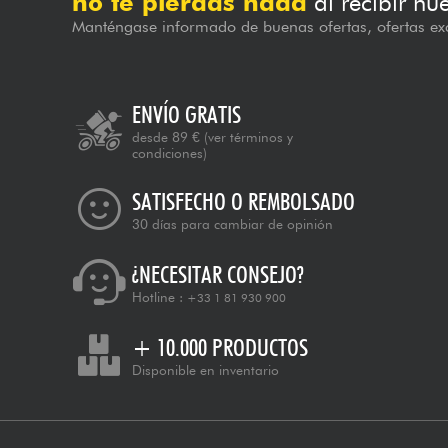
no te pierdas nada
al recibir nu
Manténgase informado de buenas ofertas, ofertas exc
ENVÍO GRATIS
desde 89 €
(ver términos y
condiciones)
SATISFECHO O REMBOLSADO
30 días para cambiar de opinión
¿NECESITAR CONSEJO?
Hotline :
+33 1 81 930 900
+ 10.000 PRODUCTOS
Disponible en inventario