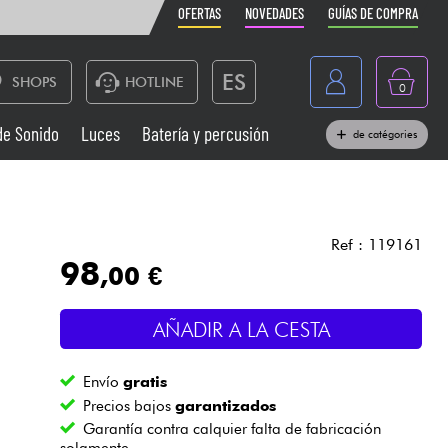
OFERTAS
NOVEDADES
GUÍAS DE COMPRA
ES
SHOPS
HOTLINE
0
France
de Sonido
Luces
Batería y percusión
de catégories
Belgique
Pianos
België
Auriculares
Deutschland
Ref : 119161
98
,00 €
Nederland
Sistemas de Sonido
English
AÑADIR A LA CESTA
Vientos
Envío
gratis
Cables & Acces.
Precios bajos
garantizados
Garantía contra calquier falta de fabricación
solamente