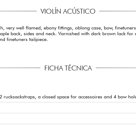
VIOLÍN ACÚSTICO
ish, very well flamed, ebony fittings, oblong case, bow, finetuners
maple back, sides and neck. Varnished with dark brown lack for 
nd finetuners tailpiece.
FICHA TÉCNICA
 rucksackstraps, a closed space for accessoires and 4 bow hold