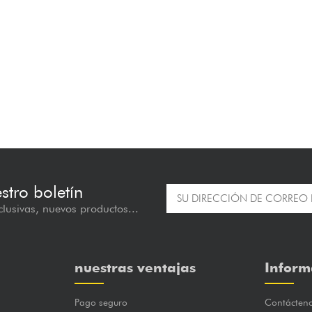
estro boletín
lusivas, nuevos productos...
nuestras ventajas
Inform
Pago seguro
Contácten