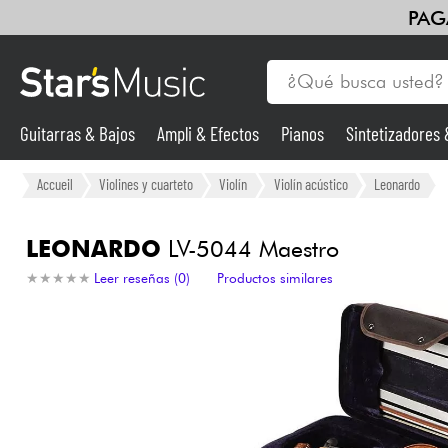
PAG
Guitarras & Bajos
Ampli & Efectos
Pianos
Sintetizadores
Guitarras & Bajos
Accueil
Violines y cuarteto
Violín
Violín acústico
Leonardo
Sintetizadores & samplers
LEONARDO
LV-5044 Maestro
★
★
★
★
★
★
★
★
★
★
Leer reseñas (0)
Productos similares
Micros
Luces
Violines y cuarteto