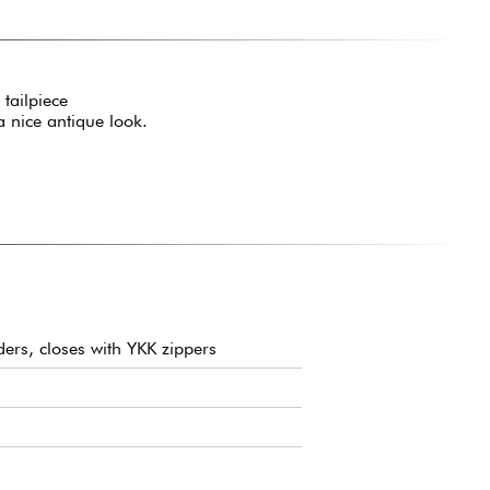
 tailpiece
a nice antique look.
ers, closes with YKK zippers