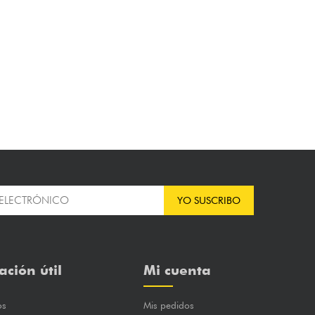
YO SUSCRIBO
ación útil
Mi cuenta
os
Mis pedidos