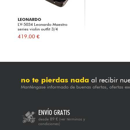
LEONARDO
LV-5034 Leonardo Maestro
series violin outfit 3/4
419.00 €
no te pierdas nada
al recibir nu
Manténgase informado de buenas ofertas, ofertas exc
ENVÍO GRATIS
desde 89 €
(ver términos y
condiciones)