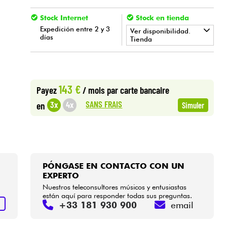
Stock Internet
Stock en tienda
Expedición entre 2 y 3
Ver disponibilidad.
días
Tienda
•
Star
'
S
Music
LILLE
143 €
Payez
/ mois
par carte bancaire
SANS FRAIS
3x
4x
en
Simuler
PÓNGASE EN CONTACTO CON UN
EXPERTO
Nuestros teleconsultores músicos y entusiastas
están aquí para responder todas sus preguntas.
+33 181 930 900
email
S