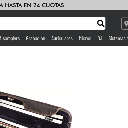
A HASTA EN 24 CUOTAS
 & samplers
Grabación
Auriculares
Micros
DJ
Sistemas 
Ampli & Efectos
Grabación
DJ
Batería y percusión
Niños