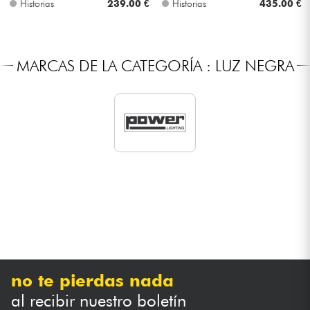
Historias
239.00 €
Historias
435.00 €
Cables & Acces.
MARCAS DE LA CATEGORÍA : LUZ NEGRA
HiFi
Bundle
Ver nuestras marcas
no te pierdas nada
al recibir nuestro boletín