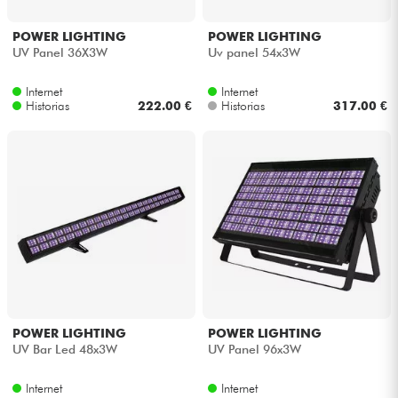
Auriculares
POWER LIGHTING
POWER LIGHTING
UV Panel 36X3W
Uv panel 54x3W
Micros
Internet
Internet
Historias
222.00 €
Historias
317.00 €
DJ
Sistemas de Sonido
Luces
Batería y percusión
Vientos
POWER LIGHTING
POWER LIGHTING
Violines y cuarteto
UV Bar Led 48x3W
UV Panel 96x3W
Internet
Internet
Niños