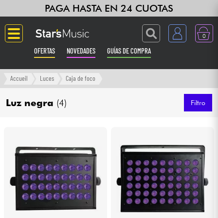
PAGA HASTA EN 24 CUOTAS
0
OFERTAS
NOVEDADES
GUÍAS DE COMPRA
Langue
Accueil
Luces
Caja de foco
Guitarras & Bajos
Luz negra
(4)
Filtro
Ampli & Efectos
Pianos
Sintetizadores & samplers
Grabación