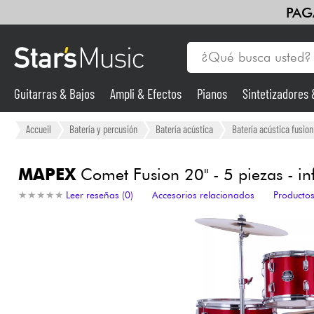
PAG
Guitarras & Bajos
Ampli & Efectos
Pianos
Sintetizadores
Guitarras & Bajos
Accueil
Batería y percusión
Batería acústica
Batería acústica fusion
Sintetizadores & samplers
MAPEX
Comet Fusion 20'' - 5 piezas - in
★
★
★
★
★
★
★
★
★
★
Leer reseñas (0)
Accesorios relacionados
Productos
Micros
Luces
Violines y cuarteto