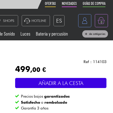
OFERTAS
NOVEDADES
GUÍAS DE COMPRA
ES
SHOPS
HOTLINE
0
France
de Sonido
Luces
Batería y percusión
de catégories
Belgique
Pianos
België
Auriculares
Deutschland
Ref : 114103
499
,00 €
Nederland
Sistemas de Sonido
English
AÑADIR A LA CESTA
Vientos
Precios bajos
garantizados
Cables & Acces.
Satisfecho
o
rembolsado
Garantía 3 años