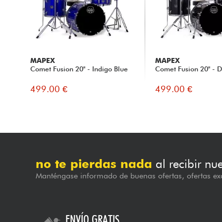
MAPEX
MAPEX
Comet Fusion 20'' - Indigo Blue
Comet Fusion 20'' - D
499.00 €
499.00 €
no te pierdas nada
al recibir nu
Manténgase informado de buenas ofertas, ofertas exc
ENVÍO GRATIS