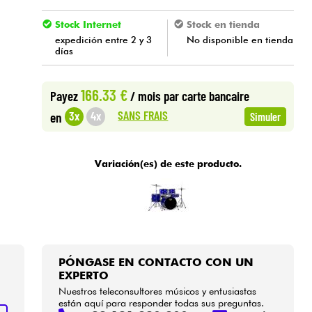
Stock Internet
Stock en tienda
expedición entre 2 y 3
No disponible en tienda
días
166.33 €
Payez
/ mois
par carte bancaire
SANS FRAIS
3x
4x
en
Simuler
Variación(es) de este producto.
PÓNGASE EN CONTACTO CON UN
EXPERTO
Nuestros teleconsultores músicos y entusiastas
están aquí para responder todas sus preguntas.