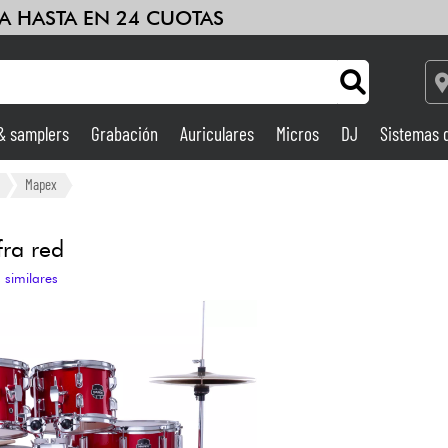
A HASTA EN 24 CUOTAS
 & samplers
Grabación
Auriculares
Micros
DJ
Sistemas 
Ampli & Efectos
Mapex
Grabación
fra red
 similares
DJ
Batería y percusión
Niños