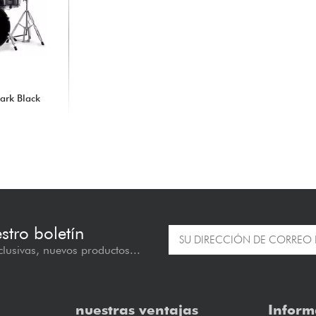
ark Black
estro boletín
lusivas, nuevos productos...
nuestras ventajas
Inform