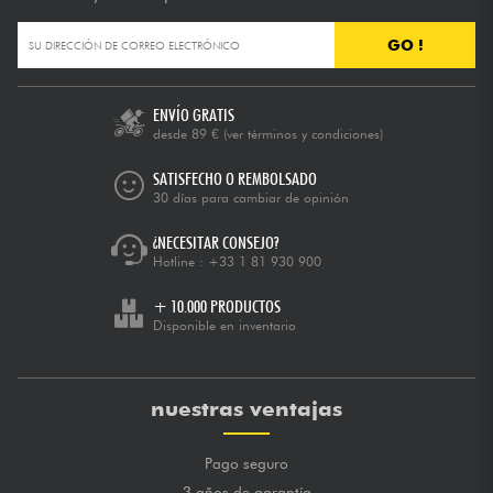
GO !
ENVÍO GRATIS
desde 89 €
(ver términos y condiciones)
SATISFECHO O REMBOLSADO
30 días para cambiar de opinión
¿NECESITAR CONSEJO?
Hotline :
+33 1 81 930 900
+ 10.000 PRODUCTOS
Disponible en inventario
nuestras ventajas
Pago seguro
3 años de garantía