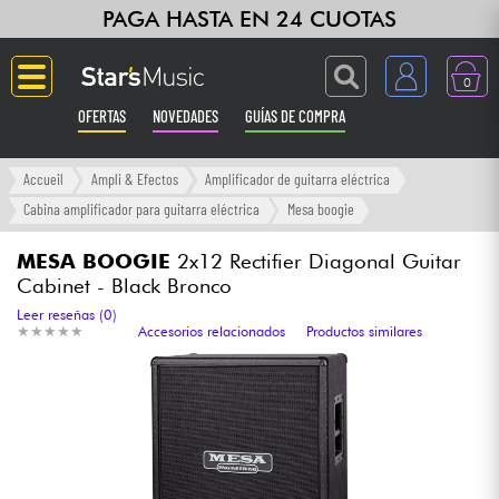
PAGA HASTA EN 24 CUOTAS
0
OFERTAS
NOVEDADES
GUÍAS DE COMPRA
Langue
Accueil
Ampli & Efectos
Amplificador de guitarra eléctrica
Cabina amplificador para guitarra eléctrica
Mesa boogie
Guitarras & Bajos
MESA BOOGIE
2x12 Rectifier Diagonal Guitar
Cabinet - Black Bronco
Ampli & Efectos
Leer reseñas (0)
★
★
★
★
★
★
★
★
★
★
Accesorios relacionados
Productos similares
Pianos
Sintetizadores & samplers
Grabación