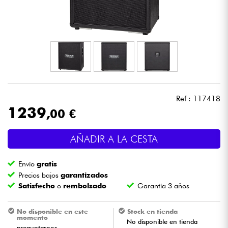
Auriculares
Micros
DJ
Sistemas de Sonido
Ref : 117418
1239
,00 €
Luces
AÑADIR A LA CESTA
Batería y percusión
Envío
gratis
Vientos
Precios bajos
garantizados
Satisfecho
o
rembolsado
Garantía 3 años
Violines y cuarteto
No disponible en este
Stock en tienda
momento
No disponible en tienda
Niños
preguntarnos