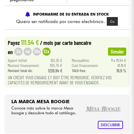
Cables & Acces.
INFORMARME DE SU ENTRADA EN STOCK
Quiero ser notificado por correo electrónico.
Go
HiFi
111.54 €
Payez
/ mois
par carte bancaire
Bundle
3x
4x
10x
12x
en
Simuler
Ver nuestras marcas
Apport initial:
103.25 €
Mensualités:
11 x 111.54 €
Montant financement:
1135.75 €
Coût financement:
91.19 €
Montant total dù:
1226.94 €
TAEG fixe:
16.9 %
UN CRÉDIT VOUS ENGAGE ET DOIT ÊTRE REMBOURSÉ. VÉRIFIEZ VOS
CAPACITÉS DE REMBOURSEMENT AVANT DE VOUS ENGAGER.
LA MARCA MESA BOOGIE
Conoce más sobre la marca Mesa
boogie y descubre todo el catálogo.
DESCUBRIR