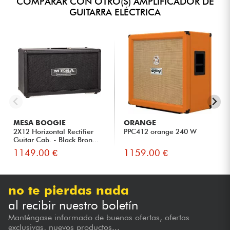
COMPARAR CON OTRO(S) AMPLIFICADOR DE
GUITARRA ELÉCTRICA
MESA BOOGIE
ORANGE
2X12 Horizontal Rectifier
PPC412 orange 240 W
Guitar Cab. - Black Bron...
1149.00 €
1159.00 €
no te pierdas nada
al recibir nuestro boletín
Manténgase informado de buenas ofertas, ofertas
exclusivas, nuevos productos...