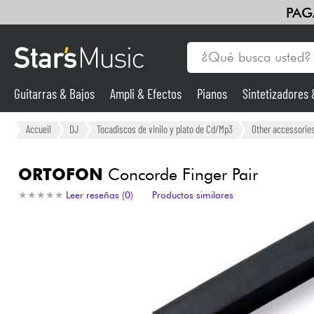
PAG
Guitarras & Bajos
Ampli & Efectos
Pianos
Sintetizadores
Vientos
Violines y cuarteto
Niños
Cables & Acces.
HiFi
Guitarras & Bajos
Accueil
DJ
Tocadiscos de vinilo y plato de Cd/Mp3
Other accessorie
Sintetizadores & samplers
ORTOFON
Concorde Finger Pair
★
★
★
★
★
★
★
★
★
★
Leer reseñas (0)
Productos similares
Micros
Luces
Violines y cuarteto