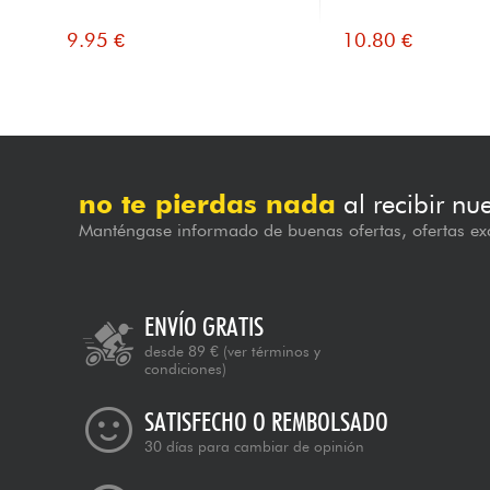
9.95 €
10.80 €
no te pierdas nada
al recibir nu
Manténgase informado de buenas ofertas, ofertas exc
ENVÍO GRATIS
desde 89 €
(ver términos y
condiciones)
SATISFECHO O REMBOLSADO
30 días para cambiar de opinión