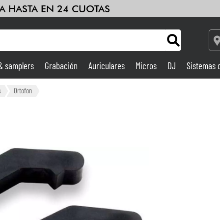
A HASTA EN 24 CUOTAS
 & samplers
Grabación
Auriculares
Micros
DJ
Sistemas 
Bundle
Ver nuestras marcas
Ampli & Efectos
s
Ortofon
Grabación
DJ
Batería y percusión
Niños