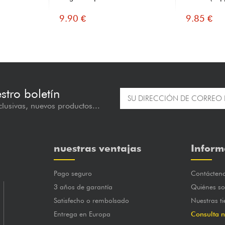
9.90 €
9.85 €
estro boletín
lusivas, nuevos productos...
nuestras ventajas
Inform
Pago seguro
Contácten
3 años de garantía
Quiénes s
Satisfecho o rembolsado
Nuestras t
Entrega en Europa
Consulta n