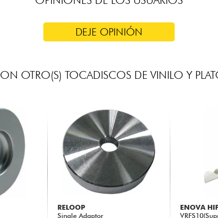
DEJE OPINIÓN
N OTRO(S) TOCADISCOS DE VINILO Y PLA
RELOOP
ENOVA HIF
Single Adaptor
VRFS10(Supp