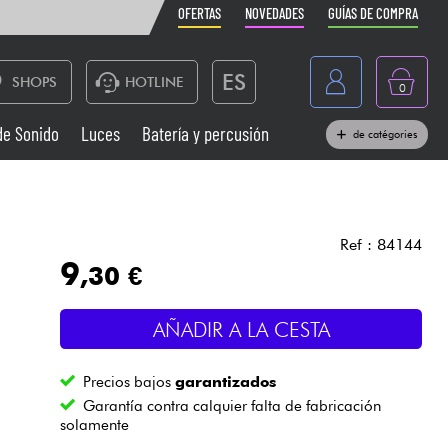
OFERTAS
NOVEDADES
GUÍAS DE COMPRA
ES
SHOPS
HOTLINE
0
France
de Sonido
Luces
Batería y percusión
de catégories
Belgique
Pianos
België
Auriculares
Deutschland
Ref : 84144
9
,30 €
Nederland
Sistemas de Sonido
English
AÑADIR A LA CESTA
Vientos
Precios bajos
garantizados
Cables & Acces.
Garantía contra calquier falta de fabricación
solamente