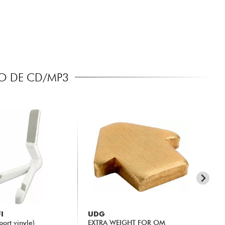
TO DE CD/MP3
I
UDG
EN
ort vinyle)
EXTRA WEIGHT FOR OM
CE