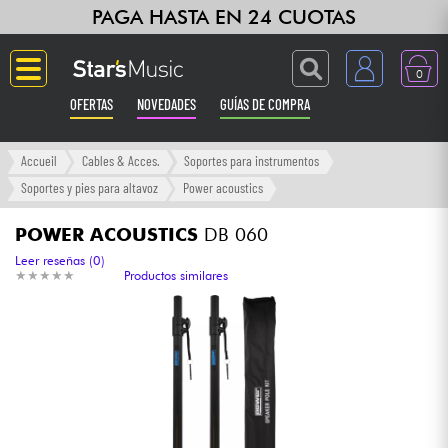
PAGA HASTA EN 24 CUOTAS
0
OFERTAS
NOVEDADES
GUÍAS DE COMPRA
Langue
Accueil
Cables & Acces.
Soportes para instrumentos
Soportes y pies para altavoz
Power acoustics
Guitarras & Bajos
POWER ACOUSTICS
DB 060
Ampli & Efectos
Leer reseñas (0)
★
★
★
★
★
★
★
★
★
★
Productos similares
Pianos
Sintetizadores & samplers
Grabación