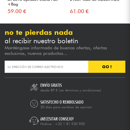
+Bag
59.00 €
61.00 €
no te pierdas nada
al recibir nuestro boletín
Manténgase informado de buenas ofertas, ofertas
exclusivas, nuevos productos...
GO !
ENVÍO GRATIS
desde 89 €
(ver términos y condiciones)
SATISFECHO O REMBOLSADO
30 días para cambiar de opinión
¿NECESITAR CONSEJO?
Hotline :
+33 1 81 930 900