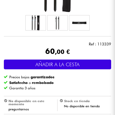
Auriculares
Micros
DJ
Ref : 113339
Sistemas de Sonido
60
,00 €
Luces
AÑADIR A LA CESTA
Batería y percusión
Precios bajos
garantizados
Satisfecho
o
rembolsado
Vientos
Garantía 3 años
Violines y cuarteto
No disponible en este
Stock en tienda
momento
No disponible en tienda
preguntarnos
Niños