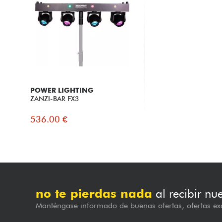
POWER LIGHTING
ZANZI-BAR FX3
536.00 €
no te pierdas nada
al recibir nu
Manténgase informado de buenas ofertas, ofertas exc