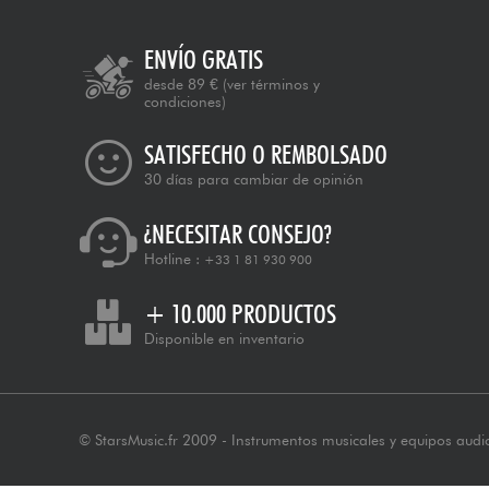
ENVÍO GRATIS
desde 89 €
(ver términos y
condiciones)
SATISFECHO O REMBOLSADO
30 días para cambiar de opinión
¿NECESITAR CONSEJO?
Hotline :
+33 1 81 930 900
+ 10.000 PRODUCTOS
Disponible en inventario
© StarsMusic.fr 2009 - Instrumentos musicales y equipos audi