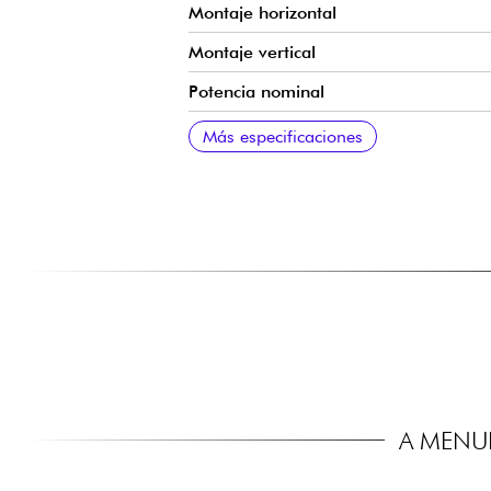
Montaje horizontal
Montaje vertical
Potencia nominal
Tensión
Dimensiones
Peso
Maletín de transporte
Nota
Más especificaciones
A MENU