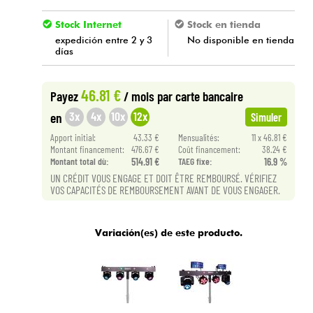
Stock Internet
Stock en tienda
expedición entre 2 y 3
No disponible en tienda
días
46.81 €
Payez
/ mois
par carte bancaire
3x
4x
10x
12x
en
Simuler
Apport initial:
43.33 €
Mensualités:
11 x 46.81 €
Montant financement:
476.67 €
Coût financement:
38.24 €
Montant total dù:
514.91 €
TAEG fixe:
16.9 %
UN CRÉDIT VOUS ENGAGE ET DOIT ÊTRE REMBOURSÉ. VÉRIFIEZ
VOS CAPACITÉS DE REMBOURSEMENT AVANT DE VOUS ENGAGER.
Variación(es) de este producto.