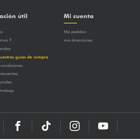
ación útil
Mi cuenta
os
Mis pedidos
omos ?
mis direcciones
iendas
uestras guías de compra
 condiciones
frecuentes
onales
 trabajo