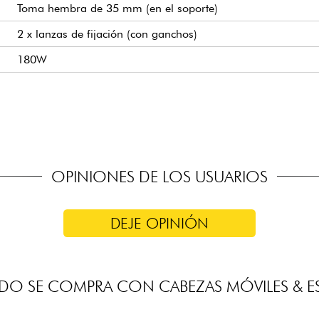
Toma hembra de 35 mm (en el soporte)
2 x lanzas de fijación (con ganchos)
180W
AC100-240V 50/60HZ
85 x 9 x 22 cm
6,1 kg
Incluye
PRECAUCIÓN - SOPORTE NO INCLUIDO
OPINIONES DE LOS USUARIOS
DEJE OPINIÓN
DO SE COMPRA CON CABEZAS MÓVILES & E