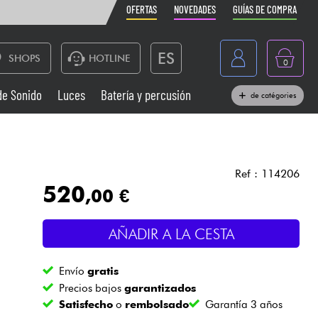
OFERTAS
NOVEDADES
GUÍAS DE COMPRA
ES
SHOPS
HOTLINE
0
France
de Sonido
Luces
Batería y percusión
de catégories
Belgique
Pianos
België
Auriculares
Deutschland
Ref : 114206
520
,00 €
Nederland
Sistemas de Sonido
English
AÑADIR A LA CESTA
Vientos
Envío
gratis
Cables & Acces.
Precios bajos
garantizados
Satisfecho
o
rembolsado
Garantía 3 años