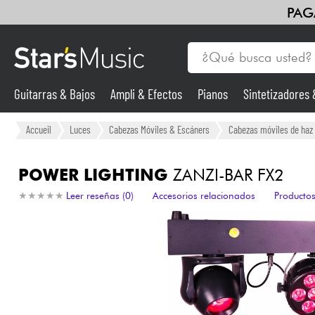
PAG
Guitarras & Bajos
Ampli & Efectos
Pianos
Sintetizadores
Guitarras & Bajos
Accueil
Luces
Cabezas Móviles & Escáners
Cabezas móviles de haz
Sintetizadores & samplers
POWER LIGHTING
ZANZI-BAR FX2
★
★
★
★
★
★
★
★
★
★
Leer reseñas (0)
Accesorios relacionados
Productos
Micros
Luces
Violines y cuarteto