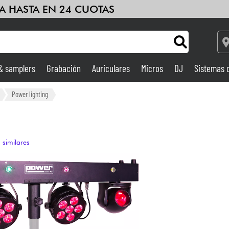
A HASTA EN 24 CUOTAS
 & samplers
Grabación
Auriculares
Micros
DJ
Sistemas 
Ampli & Efectos
Power lighting
Grabación
 similares
DJ
Batería y percusión
Niños