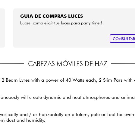
GUIA DE COMPRAS LUCES
Luces, como eligir tus luces para party time !
CONSULTA
CABEZAS MÓVILES DE HAZ
ing 2 Beam Lyres with a power of 40 Watts each, 2 Slim Pars wit
ltaneously will create dynamic and neat atmospheres and animatio
ertically and / or horizontally on a totem, pole or foot for even m
rom dust and humidity.