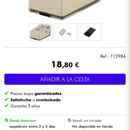
Auriculares
Micros
DJ
Sistemas de Sonido
Ref : 112984
18
,80 €
Luces
AÑADIR A LA CESTA
Batería y percusión
Precios bajos
garantizados
Vientos
Satisfecho
o
rembolsado
Garantía 3 años
Violines y cuarteto
Stock Internet
Stock en tienda
expedición entre 2 y 3 días
No disponible en tienda
Niños