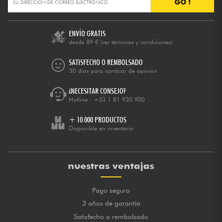
GO !
ENVÍO GRATIS
desde 89 €
(ver términos y condiciones)
SATISFECHO O REMBOLSADO
30 días para cambiar de opinión
¿NECESITAR CONSEJO?
Hotline :
+33 1 81 930 900
+ 10.000 PRODUCTOS
Disponible en inventario
nuestras ventajas
Pago seguro
3 años de garantía
Satisfecho o rembolsado