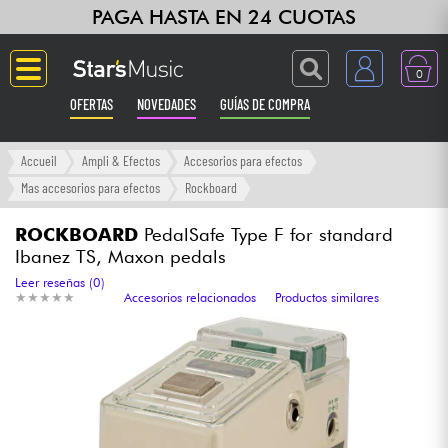
PAGA HASTA EN 24 CUOTAS
0
OFERTAS
NOVEDADES
GUÍAS DE COMPRA
Langue
Accueil
Ampli & Efectos
Accesorios para efectos
Mas accesorios para efectos
Rockboard
Guitarras & Bajos
ROCKBOARD
PedalSafe Type F for standard
Ibanez TS, Maxon pedals
Ampli & Efectos
Leer reseñas (0)
★
★
★
★
★
★
★
★
★
★
Accesorios relacionados
Productos similares
Pianos
Sintetizadores & samplers
Grabación