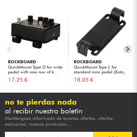
ROCKBOARD
ROCKBOARD
QuickMount Type D for wide
QuickMount Type L for
pedal with one row of k...
standard mini pedal (Xotic,
...
17.25 €
18.05 €
no te pierdas nada
al recibir nuestro boletín
Manténgase informado de buenas ofertas, ofertas
exclusivas, nuevos productos...