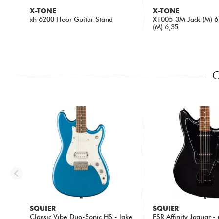
X-TONE
X-TONE
xh 6200 Floor Guitar Stand
X1005-3M Jack (M) 6,
(M) 6,35
13.90 €
10.00 €
C
SQUIER
SQUIER
Classic Vibe Duo-Sonic HS - lake
FSR Affinity Jaguar - 