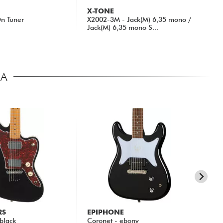
X-TONE
n Tuner
X2002-3M - Jack(M) 6,35 mono /
Jack(M) 6,35 mono S...
19.30 €
CA
RS
EPIPHONE
SI
 black
Coronet - ebony
Lar