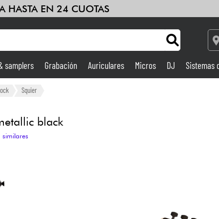
A HASTA EN 24 CUOTAS
 & samplers
Grabación
Auriculares
Micros
DJ
Sistemas 
Bundle
Ver nuestras marcas
Ampli & Efectos
rock
Squier
Grabación
metallic black
 similares
DJ
Batería y percusión
Niños