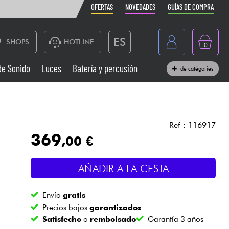
OFERTAS
NOVEDADES
GUÍAS DE COMPRA
ES
SHOPS
HOTLINE
0
France
de Sonido
Luces
Batería y percusión
de catégories
Belgique
Pianos
België
Auriculares
Deutschland
Ref : 116917
369
,00 €
Nederland
Sistemas de Sonido
English
AÑADIR A LA CESTA
Vientos
Envío
gratis
Cables & Acces.
Precios bajos
garantizados
Satisfecho
o
rembolsado
Garantía 3 años