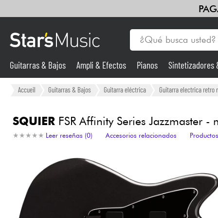
PAG
Guitarras & Bajos
Ampli & Efectos
Pianos
Sintetizadores
Vientos
Violines y cuarteto
Niños
Cables & Acces.
HiFi
Guitarras & Bajos
Accueil
Guitarras & Bajos
Guitarra eléctrica
Guitarra electrica retro 
Sintetizadores & samplers
SQUIER
FSR Affinity Series Jazzmaster - 
★
★
★
★
★
★
★
★
★
★
Leer reseñas (0)
Accesorios relacionados
Productos
Micros
Luces
Violines y cuarteto