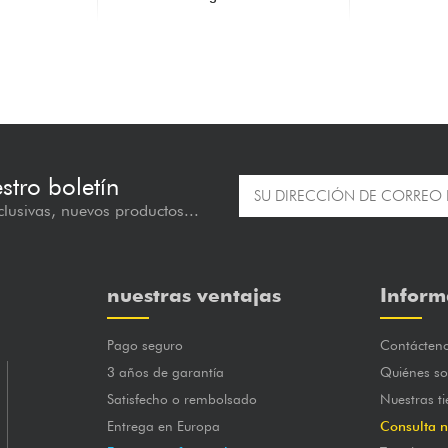
350.00 €
350.00 €
estro boletín
lusivas, nuevos productos...
nuestras ventajas
Inform
Pago seguro
Contácten
3 años de garantía
Quiénes s
Satisfecho o rembolsado
Nuestras t
Entrega en Europa
Consulta n