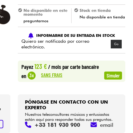
No disponible en este
Stock en tienda
momento
No disponible en tienda
preguntarnos
INFORMARME DE SU ENTRADA EN STOCK
Quiero ser notificado por correo
Go
electrónico.
123 €
Payez
/ mois
par carte bancaire
SANS FRAIS
3x
en
Simuler
PÓNGASE EN CONTACTO CON UN
EXPERTO
a
Nuestros teleconsultores músicos y entusiastas
están aquí para responder todas sus preguntas.
+33 181 930 900
email
R