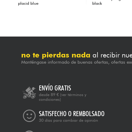
placid blue
black
385.00 €
339.00 €
no te pierdas nada
al recibir nu
Manténgase informado de buenas ofertas, ofertas exc
ENVÍO GRATIS
desde 89 €
(ver términos y
condiciones)
SATISFECHO O REMBOLSADO
30 días para cambiar de opinión