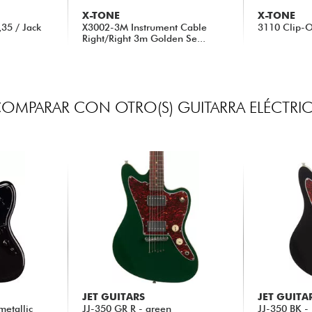
X-TONE
X-TONE
35 / Jack
X3002-3M Instrument Cable
3110 Clip-O
Right/Right 3m Golden Se...
35.00 €
15.00 €
OMPARAR CON OTRO(S) GUITARRA ELÉCTRI
JET GUITARS
JET GUITA
metallic
JJ-350 GR R - green
JJ-350 BK -