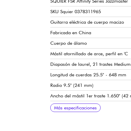
SQUIER FSR Affinity Series Jazzmaster
SKU Squier 0378311965
Guitarra eléctrica de cuerpo macizo
Fabricada en China
Cuerpo de álamo
Mástil atornillado de arce, perfil en 'C
Diapasón de laurel, 21 trastes Mediu
Longitud de cuerdas 25.5" - 648 mm
Radio 9.5" (241 mm)
Ancho del mástil 1er traste 1.650" (42
Pastillas de bobina simple Squier con
Volumen
Tono
Selector de pastillas de 3 posiciones
Trémolo sincronizado tradicional Squie
Mecánicas Squier "Split Shafts" bañadas
Barniz brillante de poliuretano en el má
Barniz brillante de poliéster para el cu
Calibres de cuerdas recomendados (afi
Más especificaciones