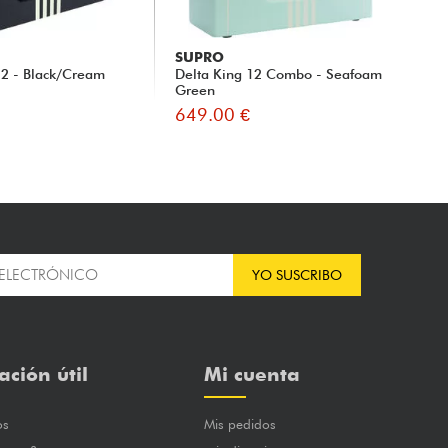
SUPRO
JB
12 - Black/Cream
Delta King 12 Combo - Seafoam
Ban
Green
649.00 €
59
YO SUSCRIBO
ación útil
Mi cuenta
os
Mis pedidos