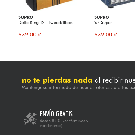
SUPRO
SUPRO
Delta King 12 - Tweed/Black
'64 Super
639.00 €
639.00 €
no te pierdas nada
al recibir nu
Manténgase informado de buenas ofertas, ofertas exc
ENVÍO GRATIS
desde 89 €
(ver términos y
condiciones)