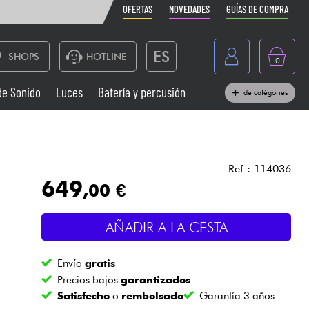
OFERTAS
NOVEDADES
GUÍAS DE COMPRA
ES
SHOPS
HOTLINE
0
France
de Sonido
Luces
Batería y percusión
de catégories
Belgique
Pianos
België
Auriculares
Deutschland
Ref : 114036
649
,00 €
Nederland
Sistemas de Sonido
English
AÑADIR A LA CESTA
Vientos
Envío
gratis
Cables & Acces.
Precios bajos
garantizados
Satisfecho
o
rembolsado
Garantía 3 años