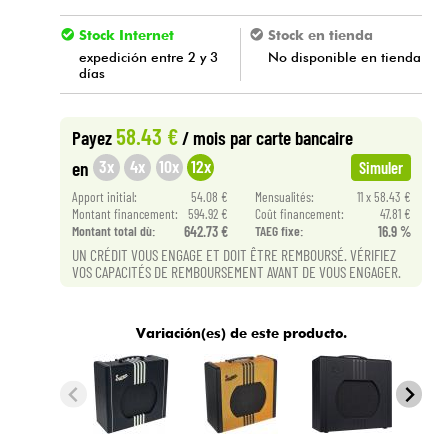
Stock Internet
Stock en tienda
expedición entre 2 y 3
No disponible en tienda
días
58.43 €
Payez
/ mois
par carte bancaire
3x
4x
10x
12x
en
Simuler
Apport initial:
54.08 €
Mensualités:
11 x 58.43 €
Montant financement:
594.92 €
Coût financement:
47.81 €
Montant total dù:
642.73 €
TAEG fixe:
16.9 %
UN CRÉDIT VOUS ENGAGE ET DOIT ÊTRE REMBOURSÉ. VÉRIFIEZ
VOS CAPACITÉS DE REMBOURSEMENT AVANT DE VOUS ENGAGER.
Variación(es) de este producto.