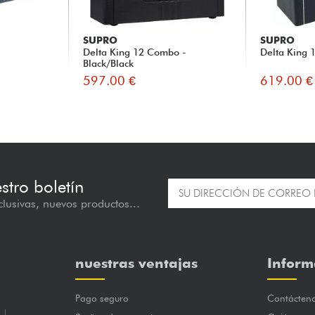
SUPRO
SUPRO
Delta King 12 Combo -
Delta King 
Black/Black
597.00 €
619.00 €
estro boletín
lusivas, nuevos productos...
nuestras ventajas
Inform
Pago seguro
Contácten