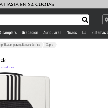
A HASTA EN 24 CUOTAS
 & samplers
Grabación
Auriculares
Micros
DJ
Sistemas 
Ampli & Efectos
lificador para guitarra eléctrica
Supro
Grabación
ack
 similares
DJ
Batería y percusión
Niños