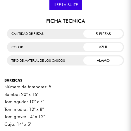
LIRE LA SUITE
Este kit de batería está diseñado para adaptarse a una gran
variedad de estilos musicales, ya sea rock, jazz o pop. El
Imperialstar ofrece a los bateristas la posibilidad de
FICHA TÉCNICA
expresarse plenamente, sin dejar de ser accesible para los
músicos noveles.
5 PIEZAS
CANTIDAD DE PIEZAS
AZUL
COLOR
ALAMO
TIPO DE MATERIAL DE LOS CASCOS
BARRICAS
Número de tambores: 5
Bombo: 20" x 16"
Tom agudo: 10" x 7"
Tom medio: 12" x 8"
Tom grave: 14" x 12"
Caja: 14" x 5"