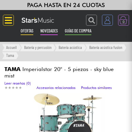
PAGA HASTA EN 24 CUOTAS
0
OFERTAS
NOVEDADES
GUÍAS DE COMPRA
Langue
Accueil
Batería y percusión
Batería acústica
Batería acústica fusion
Tama
Guitarras & Bajos
TAMA
Imperialstar 20'' - 5 piezas - sky blue
mist
Ampli & Efectos
Leer reseñas (0)
★
★
★
★
★
★
★
★
★
★
Accesorios relacionados
Productos similares
Pianos
Sintetizadores & samplers
Grabación