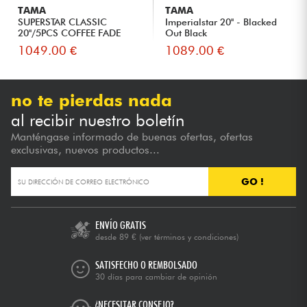
TAMA
TAMA
SUPERSTAR CLASSIC
Imperialstar 20'' - Blacked
20''/5PCS COFFEE FADE
Out Black
1049.00 €
1089.00 €
no te pierdas nada
al recibir nuestro boletín
Manténgase informado de buenas ofertas, ofertas
exclusivas, nuevos productos...
GO !
ENVÍO GRATIS
desde 89 €
(ver términos y condiciones)
SATISFECHO O REMBOLSADO
30 días para cambiar de opinión
¿NECESITAR CONSEJO?