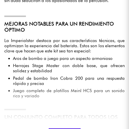
sin duda seducirán a los apasionados de la percusión.
MEJORAS NOTABLES PARA UN RENDIMIENTO
ÓPTIMO
La Imperialstar destaca por sus características técnicas, que
optimizan la experiencia del baterista. Estos son los elementos
clave que hacen que este kit sea tan especial:
Aros de bombo a juego para un aspecto armonioso
Herrajes Stage Master con doble base, que ofrecen
solidez y estabilidad
Pedal de bombo Iron Cobra 200 para una respuesta
rápida y precisa
Juego completo de platillos Meinl HCS para un sonido
rico y variado
UN CONJUNTO COMPLETO PARA TODOS LOS
ESTILOS DE INTERPRETACIÓN