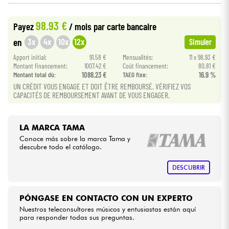
98.93 €
Cables & Acces.
Payez
/ mois
par carte bancaire
3x
4x
10x
12x
en
Simuler
HiFi
Apport initial:
91.58 €
Mensualités:
11 x 98.93 €
Montant financement:
1007.42 €
Coût financement:
80.81 €
Montant total dù:
1088.23 €
TAEG fixe:
16.9 %
Bundle
UN CRÉDIT VOUS ENGAGE ET DOIT ÊTRE REMBOURSÉ. VÉRIFIEZ VOS
CAPACITÉS DE REMBOURSEMENT AVANT DE VOUS ENGAGER.
Ver nuestras marcas
LA MARCA TAMA
Conoce más sobre la marca Tama y
descubre todo el catálogo.
DESCUBRIR
PÓNGASE EN CONTACTO CON UN EXPERTO
Nuestros teleconsultores músicos y entusiastas están aquí
para responder todas sus preguntas.