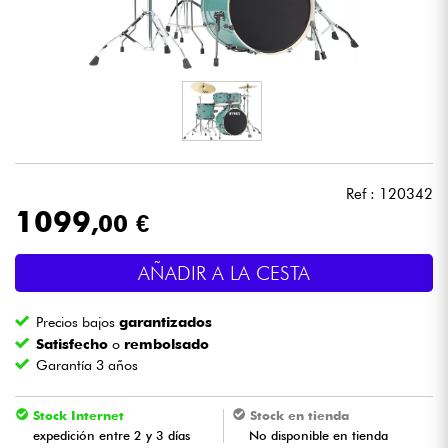
Auriculares
Micros
DJ
Sistemas de Sonido
Ref : 120342
1099
,00 €
Luces
AÑADIR A LA CESTA
Batería y percusión
Precios bajos
garantizados
Vientos
Satisfecho
o
rembolsado
Garantía 3 años
Violines y cuarteto
Stock Internet
Stock en tienda
expedición entre 2 y 3 días
No disponible en tienda
Niños