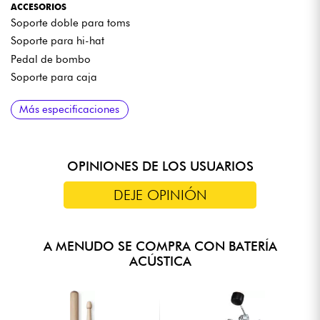
ACCESORIOS
Soporte doble para toms
Soporte para hi-hat
Pedal de bombo
Soporte para caja
MATERIALES
Más especificaciones
Carcasas de álamo de 6 capas de 8 mm de grosor
Bordes biselados de precisión TAMA Precision Bearing Edges
Aros de bombo de madera a juego con el acabado de los
cascos
OPINIONES DE LOS USUARIOS
Tirantes pequeños (lugs) originales de TAMA
DEJE OPINIÓN
Sistema de fijación de los toms Omnisphere
Herrajes de doble soporte (double-braced hardware)
A MENUDO SE COMPRA CON BATERÍA
ACÚSTICA