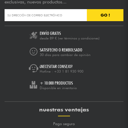
exclusivas, nuevos productos...
GO !
ENVÍO GRATIS
desde 89 €
(ver términos y condiciones)
SATISFECHO O REMBOLSADO
30 días para cambiar de opinión
¿NECESITAR CONSEJO?
Hotline :
+33 1 81 930 900
+ 10.000 PRODUCTOS
Disponible en inventario
nuestras ventajas
Pago seguro