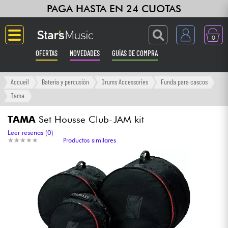
PAGA HASTA EN 24 CUOTAS
0
OFERTAS
NOVEDADES
GUÍAS DE COMPRA
Langue
Accueil
Batería y percusión
Drums Accessories
Funda para cascos
Tama
Guitarras & Bajos
TAMA
Set Housse Club-JAM kit
Ampli & Efectos
Leer reseñas (0)
★
★
★
★
★
★
★
★
★
★
Productos similares
Pianos
Sintetizadores & samplers
Grabación