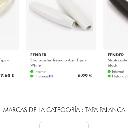
Bundle
Ver nuestras marcas
FENDER
FENDER
ips -
Stratocaster Tremolo Arm Tips -
Stratocaste
White
black
Internet
Internet
7.60 €
6.99 €
Historias
Historias
[?]
[
MARCAS DE LA CATEGORÍA : TAPA PALANCA