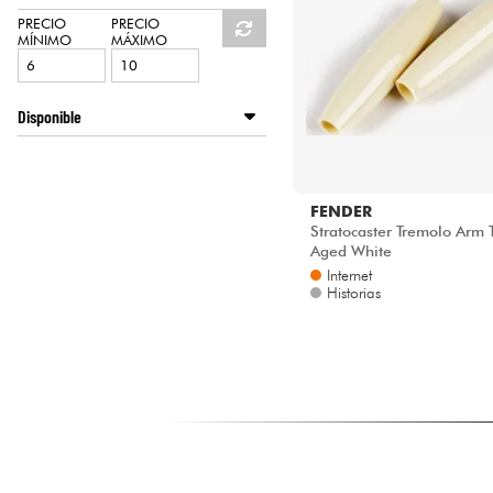
HiFi
PRECIO
PRECIO
MÍNIMO
MÁXIMO
Disponible
Disponible en ligne
Star's Music Lille
Star's Music Lyon
FENDER
Star's Music Paris
Stratocaster Tremolo Arm T
Aged White
Internet
Historias