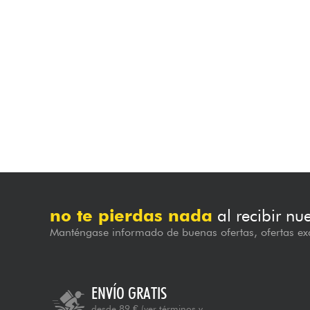
no te pierdas nada
al recibir nu
Manténgase informado de buenas ofertas, ofertas exc
ENVÍO GRATIS
desde 89 €
(ver términos y