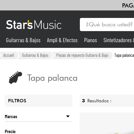
PAG
Guitarras & Bajos
Ampli & Efectos
Pianos
Sintetizadores
Guitarras & Bajos
Accueil
Guitarras & Bajos
Piezas de repuesto Guitarra & Bajo
Tapa palanca
Sintetizadores & samplers
Tapa palanca
Micros
3
Resultados :
FILTROS
Luces
Marcas
Violines y cuarteto
FENDER
Precio