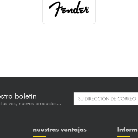
estro boletín
lusivas, nuevos productos...
nuestras ventajas
Inform