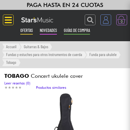
PAGA HASTA EN 24 CUOTAS
0
OFERTAS
NOVEDADES
GUÍAS DE COMPRA
Langue
Accueil
Guitarras & Bajos
Fundas y estuches para otros instrumentos de cuerda
Funda para ukulele
Guitarras & Bajos
Tobago
Ampli & Efectos
TOBAGO
Concert ukulele cover
Leer reseñas (0)
★
★
★
★
★
★
★
★
★
★
Productos similares
Pianos
Sintetizadores & samplers
Grabación