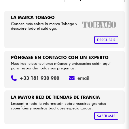
•
Star
'
S
Music
BORDEAUX
Cables & Acces.
LA MARCA TOBAGO
•
Star
'
S
Music
LILLE
Conoce más sobre la marca Tobago y
descubre todo el catálogo.
HiFi
•
Star
'
S
Music
LYON
DESCUBRIR
Bundle
•
Star
'
S
Music
PARIS
PÓNGASE EN CONTACTO CON UN EXPERTO
Ver nuestras marcas
Nuestros teleconsultores músicos y entusiastas están aquí
para responder todas sus preguntas.
+33 181 930 900
email
LA MAYOR RED DE TIENDAS DE FRANCIA
Encuentra toda la información sobre nuestras grandes
superficies y nuestras boutiques especializadas.
SABER MÁS