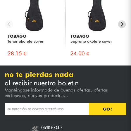
TOBAGO
TOBAGO
Tenor ukulele cover
Soprano ukulele cover
28.15 €
24.00 €
no te pierdas nada
al recibir nuestro boletín
Manténgase informado de buenas ofertas, ofertas
exclusivas, nuevos productos...
GO !
ENVÍO GRATIS