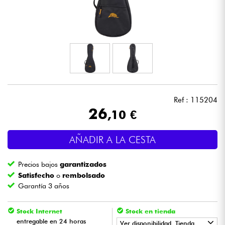
Auriculares
Micros
DJ
Sistemas de Sonido
Ref : 115204
26
,10 €
Luces
AÑADIR A LA CESTA
Batería y percusión
Precios bajos
garantizados
Vientos
Satisfecho
o
rembolsado
Garantía 3 años
Violines y cuarteto
Stock Internet
Stock en tienda
entregable en 24 horas
Niños
Ver disponibilidad. Tienda