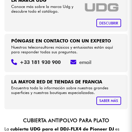
LA MARCA UDG
Conoce más sobre la marca Udg y
descubre todo el catálogo.
Cables & Acces.
DESCUBRIR
HiFi
PÓNGASE EN CONTACTO CON UN EXPERTO
Bundle
Nuestros teleconsultores músicos y entusiastas están aquí
para responder todas sus preguntas.
Ver nuestras marcas
+33 181 930 900
email
LA MAYOR RED DE TIENDAS DE FRANCIA
Encuentra toda la información sobre nuestras grandes
superficies y nuestras boutiques especializadas.
SABER MÁS
CUBIERTA ANTIPOLVO PARA PLATO
La
cubierta UDG para el DDJ-FLX4 de Pioneer DJ
es