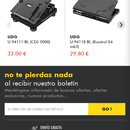
UDG
UDG
U 94111 BL (CDJ 3000)
U 94118 BL (Kontrol S4
mk3)
32.00 €
29.80 €
no te pierdas nada
al recibir nuestro boletín
Manténgase informado de buenas ofertas, ofertas
exclusivas, nuevos productos...
GO !
ENVÍO GRATIS