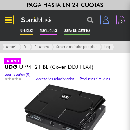
PAGA HASTA EN 24 CUOTAS
0
OFERTAS
NOVEDADES
GUÍAS DE COMPRA
Langue
Accueil
DJ
DJ Access
Cubierta antipolvo para plato
Udg
Guitarras & Bajos
NUEVO
UDG
U 94121 BL (Cover DDJ-FLX4)
Ampli & Efectos
Leer reseñas (0)
★
★
★
★
★
★
★
★
★
★
Accesorios relacionados
Productos similares
Pianos
Sintetizadores & samplers
Grabación