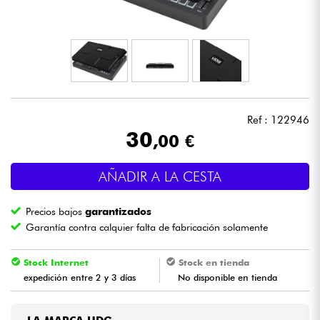
Auriculares
Micros
DJ
Ref : 122946
Sistemas de Sonido
30
,00 €
Luces
AÑADIR A LA CESTA
Batería y percusión
Precios bajos
garantizados
Garantía contra calquier falta de fabricación solamente
Vientos
Stock Internet
Stock en tienda
expedición entre 2 y 3 días
No disponible en tienda
Violines y cuarteto
Niños