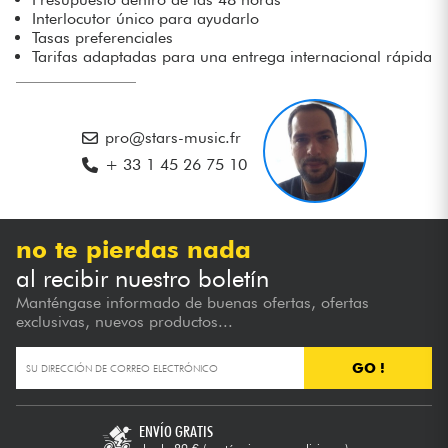
Interlocutor único para ayudarlo
Tasas preferenciales
Cables & Acces.
Tarifas adaptadas para una entrega internacional rápida
HiFi
pro@stars-music.fr
Bundle
+ 33 1 45 26 75 10
Ver nuestras marcas
no te pierdas nada
al recibir nuestro boletín
Manténgase informado de buenas ofertas, ofertas
exclusivas, nuevos productos...
GO !
ENVÍO GRATIS