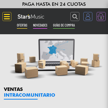
PAGA HASTA EN 24 CUOTAS
0
OFERTAS
NOVEDADES
GUÍAS DE COMPRA
Langue
Guitarras & Bajos
Ampli & Efectos
Pianos
Sintetizadores & samplers
VENTAS
INTRACOMUNITARIO
Grabación