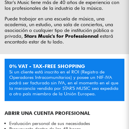
Star's Music tiene más de 40 años de experiencia con
Auriculares
los profesionales de la industria de la música.
Puede trabajar en una escuela de música, una
Micros
academia, un estudio, una sala de conciertos, una
asociación o cualquier tipo de institución pública o
privada,
Stars Music's for Professionnal
estará
DJ
encantado estar de tu lado.
Sistemas de Sonido
0% VAT - TAX-FREE SHOPPING
Luces
Si un cliente está inscrito en el ROI (Registro de
Operadores Intracomunitarios) y posee un NIF-IVA
Batería y percusión
podrá ser facturado sin IVA, en el momento en el que
la mercancía vendida por STAR'S MUSIC sea expedida
a otro país miembro de la Unión Europea.
Vientos
Violines y cuarteto
ABRIR UNA CUENTA PROFESIONAL
Evaluación personal de sus necesidades
Niños
Presupuesto dentro de las 48 horas