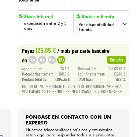
Stock Internet
Stock en tienda
expedición entre 2 y 3
Ver disponibilidad.
días
Tienda
•
Star
'
S
Music
BRUGES
125.85 €
Payez
/ mois
par carte bancaire
3x
4x
10x
12x
en
Simuler
Apport initial:
116.5 €
Mensualités:
11 x 125.85 €
Montant financement:
1281.5 €
Coût financement:
102.85 €
Montant total dù:
1384.35 €
TAEG fixe:
16.9 %
UN CRÉDIT VOUS ENGAGE ET DOIT ÊTRE REMBOURSÉ. VÉRIFIEZ
VOS CAPACITÉS DE REMBOURSEMENT AVANT DE VOUS ENGAGER.
PÓNGASE EN CONTACTO CON UN
EXPERTO
Nuestros teleconsultores músicos y entusiastas
están aquí para responder todas sus preguntas.