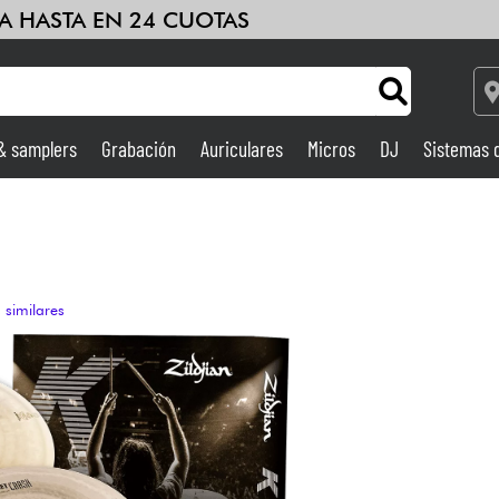
A HASTA EN 24 CUOTAS
 & samplers
Grabación
Auriculares
Micros
DJ
Sistemas 
Ampli & Efectos
Grabación
 similares
DJ
Batería y percusión
Niños