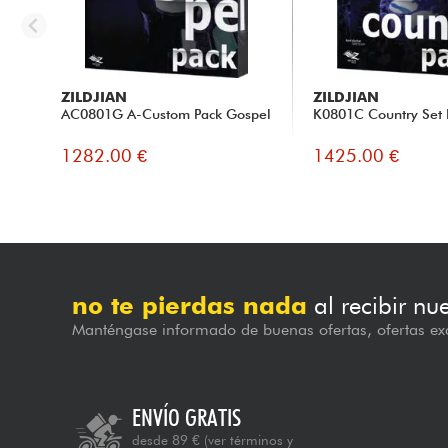
ZILDJIAN
ZILDJIAN
AC0801G A-Custom Pack Gospel
K0801C Country Set 
1282.00 €
1425.00 €
no te pierdas nada
al recibir nu
Manténgase informado de buenas ofertas, ofertas exc
ENVÍO GRATIS
desde 89 €
(ver términos y