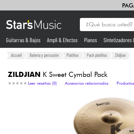
PAG
Guitarras & Bajos
Ampli & Efectos
Pianos
Sintetizadores
Guitarras & Bajos
Accueil
Batería y percusión
Platillos
Pack platillos
Zildjian
Sintetizadores & samplers
ZILDJIAN
K Sweet Cymbal Pack
★
★
★
★
★
★
★
★
★
★
Leer reseñas (0)
Accesorios relacionados
Productos
Micros
Luces
Violines y cuarteto