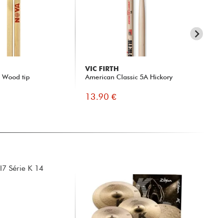
VIC FIRTH
PE
- Wood tip
American Classic 5A Hickory
BC
13.90 €
10