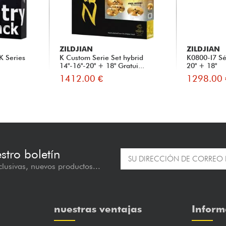
ZILDJIAN
ZILDJIAN
K Series
K Custom Serie Set hybrid
K0800-I7 Sé
14"-16"-20" + 18" Gratui...
20" + 18"
1412.00 €
1298.00 
estro boletín
lusivas, nuevos productos...
nuestras ventajas
Inform