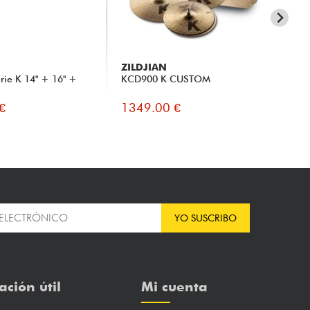
ZILDJIAN
ZI
rie K 14" + 16" +
KCD900 K CUSTOM
KC
€
1349.00 €
14
YO SUSCRIBO
ación útil
Mi cuenta