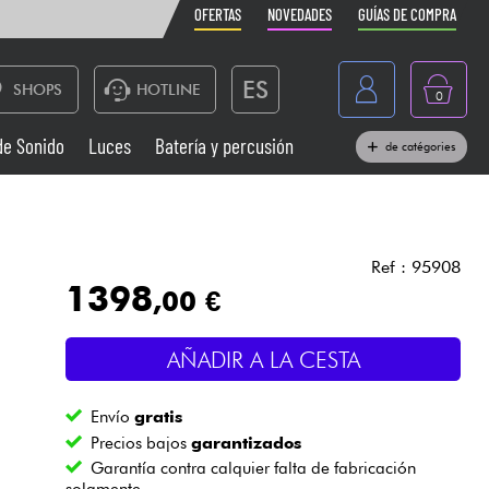
OFERTAS
NOVEDADES
GUÍAS DE COMPRA
ES
SHOPS
HOTLINE
0
France
de Sonido
Luces
Batería y percusión
de catégories
Belgique
Pianos
België
Auriculares
Deutschland
Ref : 95908
1398
,00 €
Nederland
Sistemas de Sonido
English
AÑADIR A LA CESTA
Vientos
Envío
gratis
Cables & Acces.
Precios bajos
garantizados
Garantía contra calquier falta de fabricación
solamente