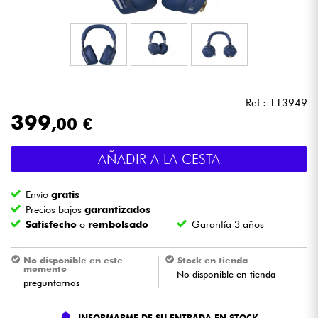
Auriculares
Micros
DJ
Ref : 113949
399
,00 €
Sistemas de Sonido
AÑADIR A LA CESTA
Luces
Envío
gratis
Batería y percusión
Precios bajos
garantizados
Satisfecho
o
rembolsado
Garantía 3 años
Vientos
No disponible en este
Stock en tienda
momento
No disponible en tienda
Violines y cuarteto
preguntarnos
Niños
INFORMARME DE SU ENTRADA EN STOCK