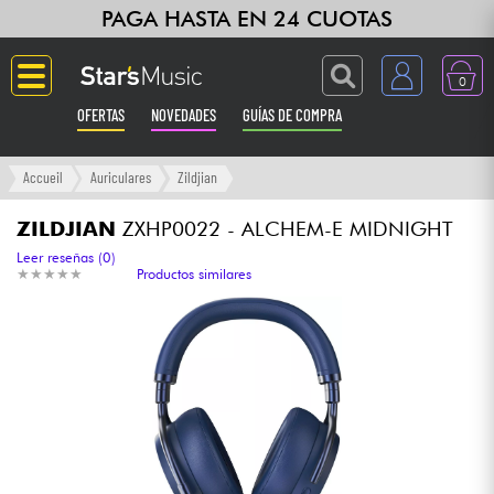
PAGA HASTA EN 24 CUOTAS
0
OFERTAS
NOVEDADES
GUÍAS DE COMPRA
Langue
Accueil
Auriculares
Zildjian
Guitarras & Bajos
ZILDJIAN
ZXHP0022 - ALCHEM-E MIDNIGHT
Leer reseñas (0)
★
★
★
★
★
★
★
★
★
★
Productos similares
Ampli & Efectos
Pianos
Sintetizadores & samplers
Grabación