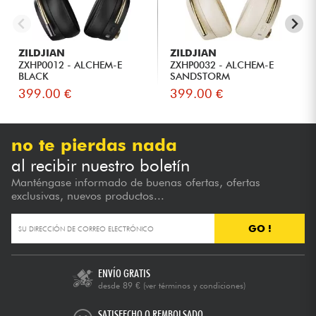
ZILDJIAN
ZILDJIAN
ZXHP0012 - ALCHEM-E
ZXHP0032 - ALCHEM-E
BLACK
SANDSTORM
399.00 €
399.00 €
no te pierdas nada
al recibir nuestro boletín
Manténgase informado de buenas ofertas, ofertas
exclusivas, nuevos productos...
GO !
ENVÍO GRATIS
desde 89 €
(ver términos y condiciones)
SATISFECHO O REMBOLSADO