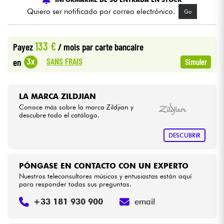
Quiero ser notificado por correo electrónico.
Go
Cables & Acces.
133 €
Payez
/ mois
par carte bancaire
HiFi
SANS FRAIS
3x
en
Simuler
Bundle
LA MARCA ZILDJIAN
Ver nuestras marcas
Conoce más sobre la marca Zildjian y
descubre todo el catálogo.
DESCUBRIR
PÓNGASE EN CONTACTO CON UN EXPERTO
Nuestros teleconsultores músicos y entusiastas están aquí
para responder todas sus preguntas.
+33 181 930 900
email