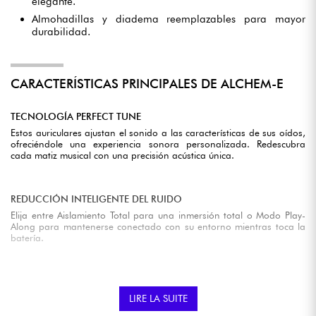
elegante.
Almohadillas y diadema reemplazables para mayor
durabilidad.
CARACTERÍSTICAS PRINCIPALES DE ALCHEM-E
TECNOLOGÍA PERFECT TUNE
Estos auriculares ajustan el sonido a las características de sus oídos,
ofreciéndole una experiencia sonora personalizada. Redescubra
cada matiz musical con una precisión acústica única.
REDUCCIÓN INTELIGENTE DEL RUIDO
Elija entre Aislamiento Total para una inmersión total o Modo Play-
Along para mantenerse conectado con su entorno mientras toca la
batería.
COMODIDAD Y CONTROL INTUITIVO
Los auriculares permanecen en su sitio incluso durante los
LIRE LA SUITE
movimientos dinámicos. El botón multifunción permite gestionar la