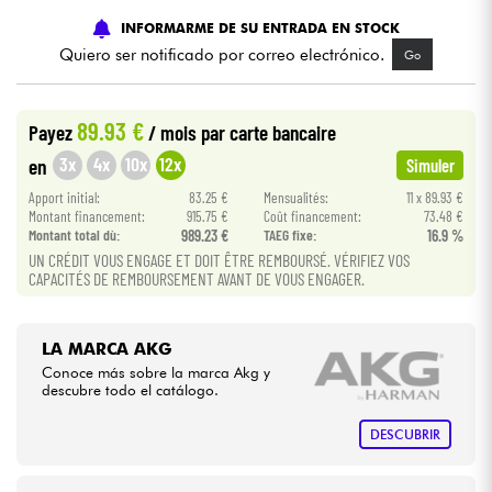
INFORMARME DE SU ENTRADA EN STOCK
Cables & Acces.
Quiero ser notificado por correo electrónico.
Go
HiFi
89.93 €
Payez
/ mois
par carte bancaire
3x
4x
10x
12x
en
Simuler
Bundle
Apport initial:
83.25 €
Mensualités:
11 x 89.93 €
Montant financement:
915.75 €
Coût financement:
73.48 €
Ver nuestras marcas
Montant total dù:
989.23 €
TAEG fixe:
16.9 %
UN CRÉDIT VOUS ENGAGE ET DOIT ÊTRE REMBOURSÉ. VÉRIFIEZ VOS
CAPACITÉS DE REMBOURSEMENT AVANT DE VOUS ENGAGER.
LA MARCA AKG
Conoce más sobre la marca Akg y
descubre todo el catálogo.
DESCUBRIR