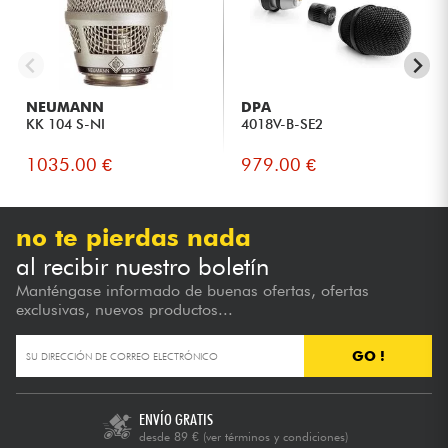
NEUMANN
DPA
KK 104 S-NI
4018V-B-SE2
1035.00 €
979.00 €
no te pierdas nada
al recibir nuestro boletín
Manténgase informado de buenas ofertas, ofertas
exclusivas, nuevos productos...
GO !
ENVÍO GRATIS
desde 89 €
(ver términos y condiciones)