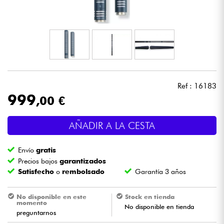
Auriculares
Micros
DJ
Ref : 16183
Sistemas de Sonido
999
,00 €
Luces
AÑADIR A LA CESTA
Batería y percusión
Envío
gratis
Precios bajos
garantizados
Vientos
Satisfecho
o
rembolsado
Garantía 3 años
Violines y cuarteto
No disponible en este
Stock en tienda
momento
No disponible en tienda
preguntarnos
Niños