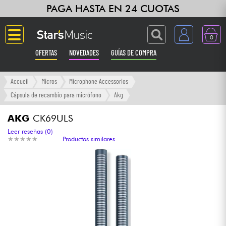
PAGA HASTA EN 24 CUOTAS
0
OFERTAS
NOVEDADES
GUÍAS DE COMPRA
Langue
Accueil
Micros
Microphone Accessorios
Cápsula de recambio para micrófono
Akg
Guitarras & Bajos
AKG
CK69ULS
Ampli & Efectos
Leer reseñas (0)
★
★
★
★
★
★
★
★
★
★
Productos similares
Pianos
Sintetizadores & samplers
Grabación