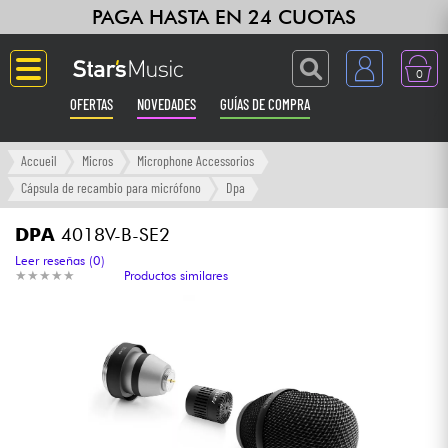
PAGA HASTA EN 24 CUOTAS
0
OFERTAS
NOVEDADES
GUÍAS DE COMPRA
Langue
Accueil
Micros
Microphone Accessorios
Cápsula de recambio para micrófono
Dpa
Guitarras & Bajos
DPA
4018V-B-SE2
Ampli & Efectos
Leer reseñas (0)
★
★
★
★
★
★
★
★
★
★
Productos similares
Pianos
Sintetizadores & samplers
Grabación