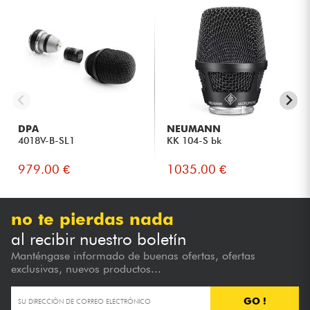
DPA
NEUMANN
4018V-B-SL1
KK 104-S bk
979.00 €
1035.00 €
no te pierdas nada
al recibir nuestro boletín
Manténgase informado de buenas ofertas, ofertas
exclusivas, nuevos productos...
GO !