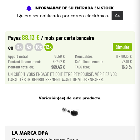
INFORMARME DE SU ENTRADA EN STOCK
Cables & Acces.
Quiero ser notificado por correo electrónico.
Go
HiFi
88.13 €
Payez
/ mois
par carte bancaire
3x
4x
10x
12x
en
Simuler
Bundle
Apport initial:
81.58 €
Mensualités:
11 x 88.13 €
Montant financement:
897.42 €
Coût financement:
72.01 €
Ver nuestras marcas
Montant total dù:
969.43 €
TAEG fixe:
16.9 %
UN CRÉDIT VOUS ENGAGE ET DOIT ÊTRE REMBOURSÉ. VÉRIFIEZ VOS
CAPACITÉS DE REMBOURSEMENT AVANT DE VOUS ENGAGER.
Variación(es) de este producto.
LA MARCA DPA
Conoce más sobre la marca Dpa y