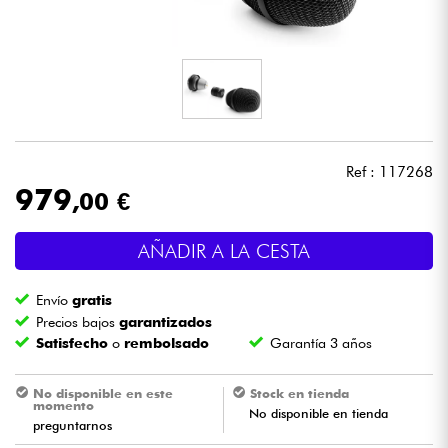
Auriculares
Micros
DJ
Ref : 117268
Sistemas de Sonido
979
,00 €
Luces
AÑADIR A LA CESTA
Batería y percusión
Envío
gratis
Precios bajos
garantizados
Vientos
Satisfecho
o
rembolsado
Garantía 3 años
Violines y cuarteto
No disponible en este
Stock en tienda
momento
No disponible en tienda
preguntarnos
Niños