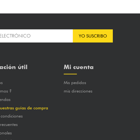
YO SUSCRIBO
ación útil
Mi cuenta
os
Mis pedidos
omos ?
mis direcciones
iendas
uestras guías de compra
 condiciones
frecuentes
onales