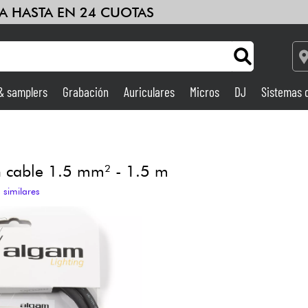
A HASTA EN 24 CUOTAS
 & samplers
Grabación
Auriculares
Micros
DJ
Sistemas 
Ampli & Efectos
Grabación
 cable 1.5 mm² - 1.5 m
 similares
DJ
Batería y percusión
Niños