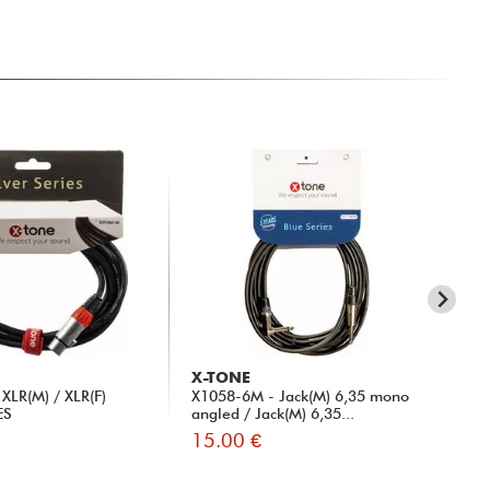
X-TONE
X-
XLR(M) / XLR(F)
X1058-6M - Jack(M) 6,35 mono
X10
ES
angled / Jack(M) 6,35...
15.00 €
18