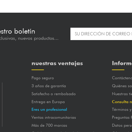
estro boletín
lusivas, nuevos productos...
nuestras ventajas
Inform
Pago seguro
Contácten
3 años de garantía
Quiénes s
Satisfecho o rembolsado
Nuestras t
Entrega en Europa
Consulta n
Eres un profesional
Términos y
Ventas intracomunitarias
Preguntas 
Más de 700 marcas
Datos pers