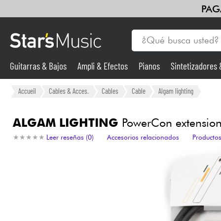
PAG
Guitarras & Bajos
Ampli & Efectos
Pianos
Sintetizadores
Guitarras & Bajos
Accueil
Cables & Acces.
Cables
Cable
Algam lighting
Sintetizadores & samplers
ALGAM LIGHTING
PowerCon extension
★
★
★
★
★
★
★
★
★
★
Leer reseñas (0)
Accesorios relacionados
Productos
Micros
Luces
Violines y cuarteto