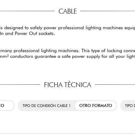
CABLE
designed to safely power professional lighting machines equippe
In and Power Out sockets.
ny professional lighting machines. This type of locking connec
.5mm² conductors guarantee a safe power supply for all your lig
FICHA TÉCNICA
CO
OTRO FORMATO
TIPO DE CONEXIÓN CABLE 1
TIPO