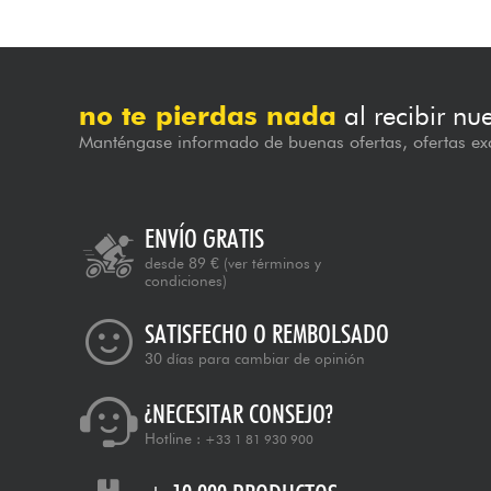
no te pierdas nada
al recibir nu
Manténgase informado de buenas ofertas, ofertas exc
ENVÍO GRATIS
desde 89 €
(ver términos y
condiciones)
SATISFECHO O REMBOLSADO
30 días para cambiar de opinión
¿NECESITAR CONSEJO?
Hotline :
+33 1 81 930 900