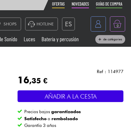
OFERTAS
NOVEDADES
GUÍAS DE COMPRA
ES
SHOPS
HOTLINE
0
France
de Sonido
Luces
Batería y percusión
de catégories
Belgique
Pianos
België
Auriculares
Deutschland
Ref : 114977
16
,35 €
Nederland
Sistemas de Sonido
English
AÑADIR A LA CESTA
Vientos
Precios bajos
garantizados
Cables & Acces.
Satisfecho
o
rembolsado
Garantía 3 años