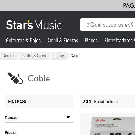
PAG
Guitarras & Bajos
Ampli & Efectos
Pianos
Sintetizadores
Guitarras & Bajos
Accueil
Cables & Acces.
Cables
Cable
Sintetizadores & samplers
Cable
Micros
721
Resultados :
FILTROS
Luces
Marcas
Violines y cuarteto
AIAIAI
Precio
AKG