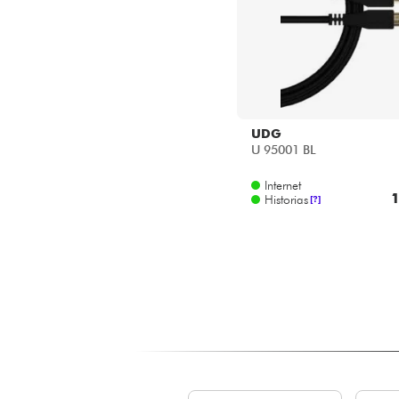
UDG
U 95001 BL
Internet
1
Historias
[?]