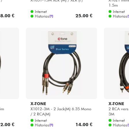
 /
X1051-15M XLR (M) / XLR (F)
X1021 mini
1.5m
Internet
Internet
8.00 €
25.00 €
Historias
Historias
[?]
[
X-TONE
X-TONE
 3m
X1012-3M - 2 Jack(M) 6.35 Mono
2 RCA vers
/ 2 RCA(M)
3M
Internet
Internet
2.00 €
14.00 €
Historias
Historias
[?]
[