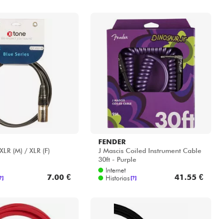
FENDER
LR (M) / XLR (F)
J Mascis Coiled Instrument Cable
30ft - Purple
Internet
7.00 €
41.55 €
Historias
?]
[?]