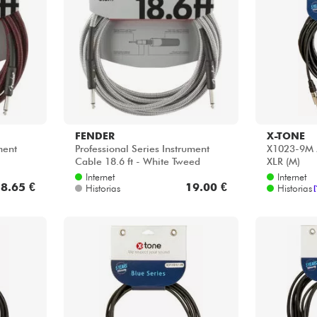
Bundle
Ver nuestras marcas
FENDER
X-TONE
ment
Professional Series Instrument
X1023-9M J
Cable 18.6 ft - White Tweed
XLR (M)
Internet
Internet
8.65 €
19.00 €
Historias
Historias
[