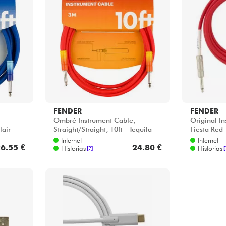
FENDER
FENDER
Ombré Instrument Cable,
Original In
lair
Straight/Straight, 10ft - Tequila
Fiesta Red
Sunrise
Internet
Internet
6.55 €
24.80 €
Historias
Historias
[?]
[