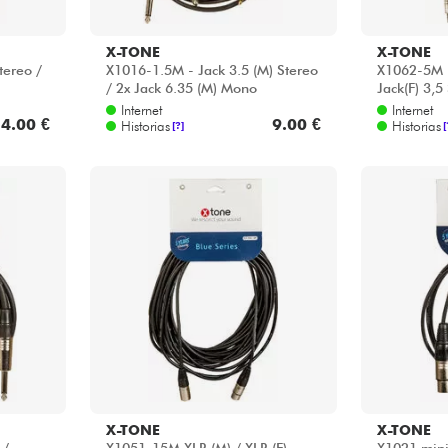
X-TONE
X-TONE
tereo /
X1016-1.5M - Jack 3.5 (M) Stereo
X1062-5M -
/ 2x Jack 6.35 (M) Mono
Jack(F) 3,5
Internet
Internet
4.00 €
9.00 €
Historias
Historias
[?]
[
X-TONE
X-TONE