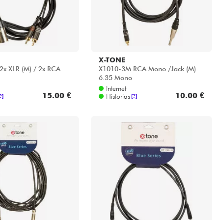
X-TONE
x XLR (M) / 2x RCA
X1010-3M RCA Mono /Jack (M)
6.35 Mono
Internet
15.00 €
10.00 €
Historias
?]
[?]