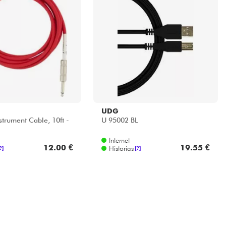
UDG
strument Cable, 10ft -
U 95002 BL
Internet
12.00 €
19.55 €
Historias
?]
[?]