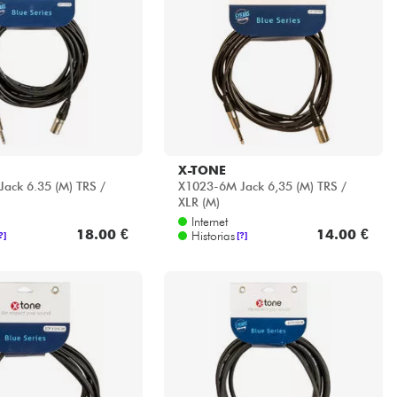
X-TONE
ack 6.35 (M) TRS /
X1023-6M Jack 6,35 (M) TRS /
XLR (M)
Internet
18.00 €
14.00 €
Historias
?]
[?]