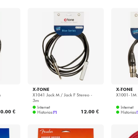
X-TONE
X-TONE
m
X1041 Jack M / Jack F Stereo -
X1001-1M X
3m
Internet
Internet
0.00 €
12.00 €
Historias
Historias
[?]
[