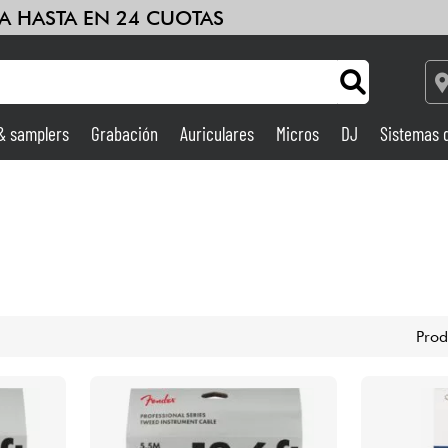
A HASTA EN 24 CUOTAS
 & samplers
Grabación
Auriculares
Micros
DJ
Sistemas 
Ampli & Efectos
Grabación
DJ
Prod
Batería y percusión
Niños