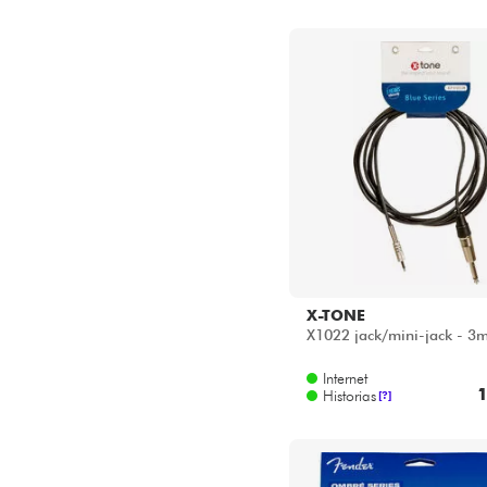
X-TONE
X1022 jack/mini-jack - 3
Internet
1
Historias
[?]