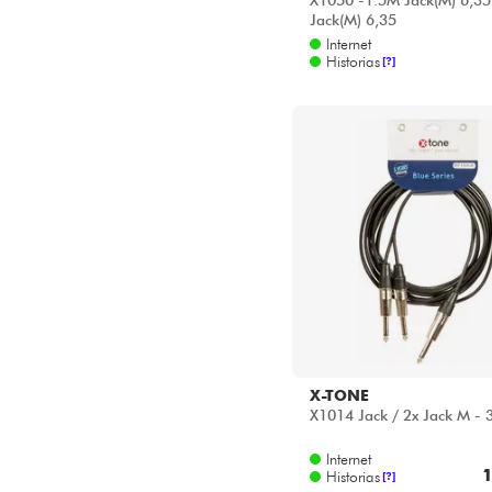
X1050 -1.5M Jack(M) 6,35
Jack(M) 6,35
ZOOM
Internet
Historias
[?]
X-TONE
X1014 Jack / 2x Jack M -
Internet
1
Historias
[?]