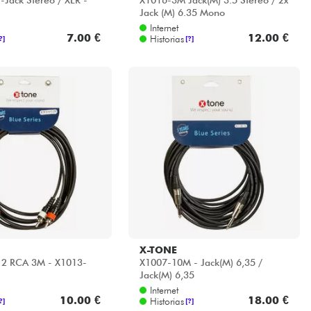
-Jack Stéréo / XLR -
X1016-3M Jack(M) 3.5 Stereo / 2x
Jack (M) 6.35 Mono
Internet
7.00 €
12.00 €
Historias
?]
[?]
X-TONE
 2 RCA 3M - X1013-
X1007-10M - Jack(M) 6,35 /
Jack(M) 6,35
Internet
10.00 €
18.00 €
Historias
?]
[?]